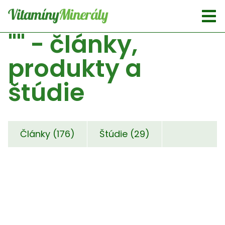
Skip to main content
"" - články,
produkty a
štúdie
Články (176)
Štúdie (29)