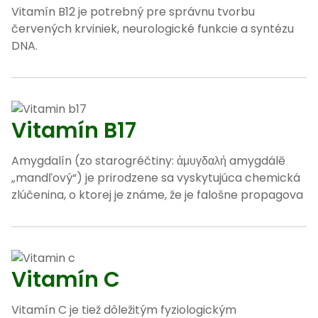
Vitamín B12 je potrebný pre správnu tvorbu
červených krviniek, neurologické funkcie a syntézu
DNA.
Vitamín B17
Amygdalín (zo starogréčtiny: ἀμυγδαλή amygdálē
„mandľový“) je prirodzene sa vyskytujúca chemická
zlúčenina, o ktorej je známe, že je falošne propagova
Vitamín C
Vitamín C je tiež dôležitým fyziologickým