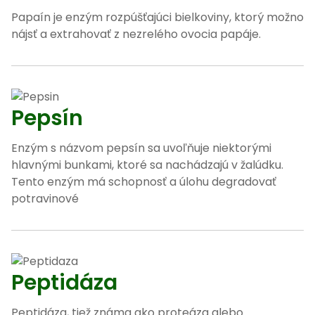
Papaín je enzým rozpúšťajúci bielkoviny, ktorý možno
nájsť a extrahovať z nezrelého ovocia papáje.
Pepsín
Enzým s názvom pepsín sa uvoľňuje niektorými
hlavnými bunkami, ktoré sa nachádzajú v žalúdku.
Tento enzým má schopnosť a úlohu degradovať
potravinové
Peptidáza
Peptidáza, tiež známa ako proteáza alebo