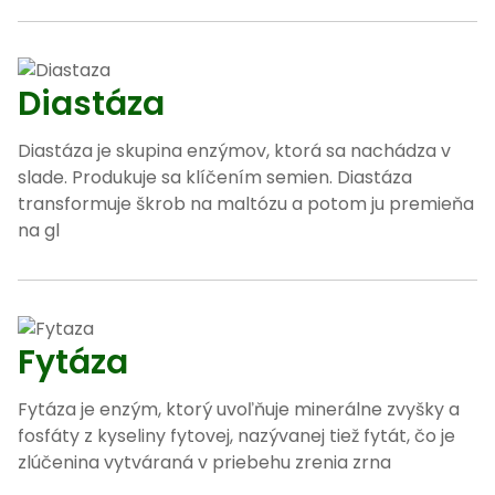
Diastáza
Diastáza je skupina enzýmov, ktorá sa nachádza v
slade. Produkuje sa klíčením semien. Diastáza
transformuje škrob na maltózu a potom ju premieňa
na gl
Fytáza
Fytáza je enzým, ktorý uvoľňuje minerálne zvyšky a
fosfáty z kyseliny fytovej, nazývanej tiež fytát, čo je
zlúčenina vytváraná v priebehu zrenia zrna