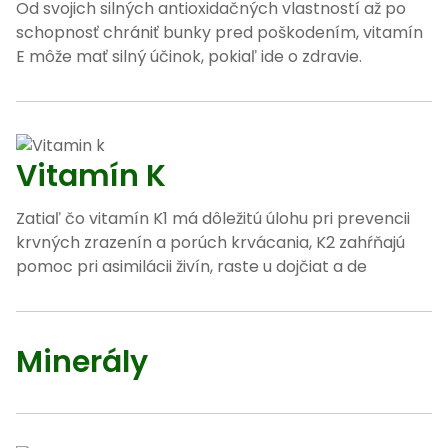
Od svojich silných antioxidačných vlastností až po
schopnosť chrániť bunky pred poškodením, vitamín
E môže mať silný účinok, pokiaľ ide o zdravie.
Vitamín K
Zatiaľ čo vitamín K1 má dôležitú úlohu pri prevencii
krvných zrazenín a porúch krvácania, K2 zahŕňajú
pomoc pri asimilácii živín, raste u dojčiat a de
Minerály