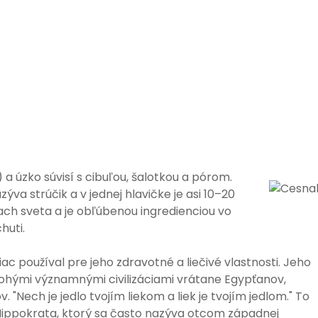
) a úzko súvisí s cibuľou, šalotkou a pórom.
va strúčik a v jednej hlavičke je asi 10–20
ach sveta a je obľúbenou ingredienciou vo
huti.
ac používal pre jeho zdravotné a liečivé vlastnosti. Jeho
hými významnými civilizáciami vrátane Egypťanov,
"Nech je jedlo tvojím liekom a liek je tvojím jedlom." To
Hippokrata, ktorý sa často nazýva otcom západnej