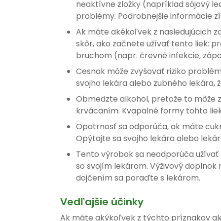
neaktívne zložky (napríklad sójový le
problémy. Podrobnejšie informácie zís
Ak máte akékoľvek z nasledujúcich z
skôr, ako začnete užívať tento liek:
bruchom (napr. črevné infekcie, zápa
Cesnak môže zvyšovať riziko problém
svojho lekára alebo zubného lekára, že
Obmedzte alkohol, pretože to môže zh
krvácaním. Kvapalné formy tohto liek
Opatrnosť sa odporúča, ak máte cukro
Opýtajte sa svojho lekára alebo leká
Tento výrobok sa neodporúča užívať 
so svojím lekárom. Výživový doplnok
dojčením sa poraďte s lekárom.
Vedľajšie účinky
Ak máte akýkoľvek z týchto príznakov ale