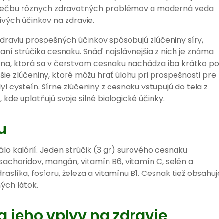
 liečbu rôznych zdravotných problémov a moderná veda
vých účinkov na zdravie.
 zdraviu prospešných účinkov spôsobujú zlúčeniny síry,
uvaní strúčika cesnaku. Snáď najslávnejšia z nich je známa
čenina, ktorá sa v čerstvom cesnaku nachádza iba krátko po
šie zlúčeniny, ktoré môžu hrať úlohu pri prospešnosti pre
alyl cysteín. Sírne zlúčeniny z cesnaku vstupujú do tela z
 kde uplatňujú svoje silné biologické účinky.
u
lo kalórií. Jeden strúčik (3 gr) surového cesnaku
gr sacharidov, mangán, vitamín B6, vitamín C, selén a
raslíka, fosforu, železa a vitamínu B1. Cesnak tiež obsahuj
ých látok.
 jeho vplyv na zdravie