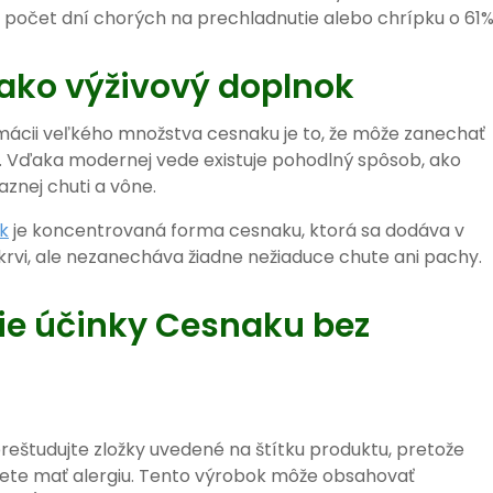
a počet dní chorých na prechladnutie alebo chrípku o 61%
ako výživový doplnok
ácii veľkého množstva cesnaku je to, že môže zanechať
. Vďaka modernej vede existuje pohodlný spôsob, ako
znej chuti a vône.
k
je koncentrovaná forma cesnaku, ktorá sa dodáva v
 krvi, ale nezanecháva žiadne nežiaduce chute ani pachy.
ie účinky Cesnaku bez
reštudujte zložky uvedené na štítku produktu, pretože
ete mať alergiu. Tento výrobok môže obsahovať