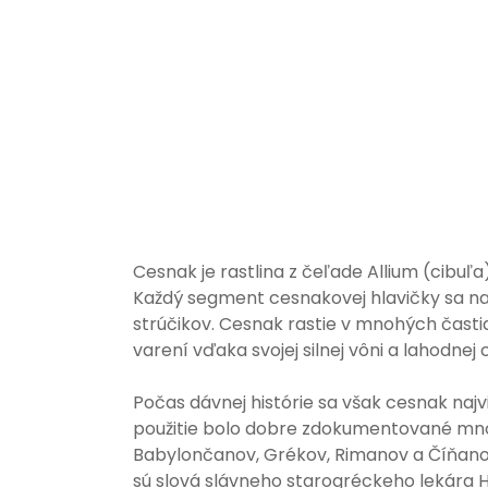
Cesnak je rastlina z čeľade Allium (cibuľa
Každý segment cesnakovej hlavičky sa nazý
strúčikov. Cesnak rastie v mnohých časti
varení vďaka svojej silnej vôni a lahodnej c
Počas dávnej histórie sa však cesnak najvi
použitie bolo dobre zdokumentované mno
Babylončanov, Grékov, Rimanov a Číňanov. 
sú slová slávneho starogréckeho lekára 