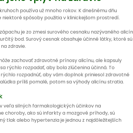
 kruhoch používa už mnoho rokov. K dnešnému dňu
niektoré spôsoby použitia v klinickejšom prostredí.
ápachu je zo zmesi surového cesnaku nazývaného alicín
 určitý bod. Surový cesnak obsahuje účinné látky, ktoré sú
na zdravie.
že zachovať zdravotné prínosy alicínu, ale kapsuly
 sa rýchlo rozpadať, aby bola zlúčenina účinná. To
rýchlo rozpadnúť, aby vám doplnok priniesol zdravotné
alúdka príliš pomalé, potom sa výhody alicínu stratia.
k
v veľa silných farmakologických účinkov na
e choroby, ako sú infarkty a mozgové príhody, sú
ý tlak alebo hypertenzia je jednou z najdôležitejších