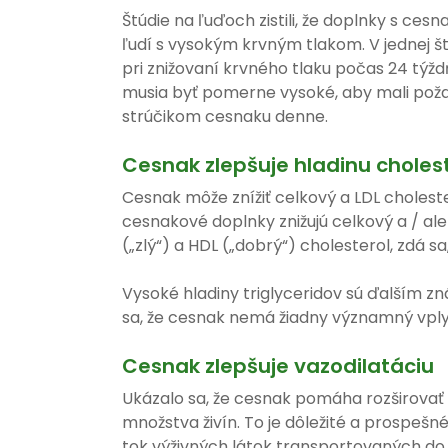
Štúdie na ľuďoch zistili, že doplnky s ce
ľudí s vysokým krvným tlakom. V jednej 
pri znižovaní krvného tlaku počas 24 týž
musia byť pomerne vysoké, aby mali pož
strúčikom cesnaku denne.
Cesnak zlepšuje hladinu choles
Cesnak môže znížiť celkový a LDL cholester
cesnakové doplnky znižujú celkový a / ale
(„zlý“) a HDL („dobrý“) cholesterol, zdá s
Vysoké hladiny triglyceridov sú ďalším 
sa, že cesnak nemá žiadny významný vplyv
Cesnak zlepšuje vazodilatáciu
Ukázalo sa, že cesnak pomáha rozširovať 
množstva živín. To je dôležité a prospešn
tok výživných látok transportovaných do 