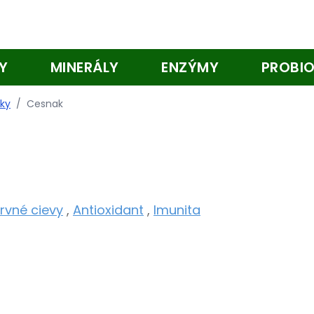
Y
MINERÁLY
ENZÝMY
PROBIO
nky
/
Cesnak
rvné cievy
,
Antioxidant
,
Imunita