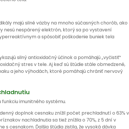
adikály majú silné väzby na mnoho súčasných chorôb, ako
ály nesú nespárený elektrón, ktorý sa po vystavení
perreaktívnym a spôsobiť poškodenie buniek tela
ykazujú silný antioxidačný účinok a pomáhajú „vyčistiť“
k oxidačný stres v tele. Aj keď sú štúdie stále obmedzené,
snaku a jeho výhodách, ktoré pomáhajú chrániť nervový
chladnutiu
ú funkciu imunitného systému.
že denný doplnok cesnaku znížil počet prechladnutí o 63% v
znakov nachladnutia sa tiež znížila o 70%, z 5 dní v
e s cesnakom. Ďalšia štúdia zistila, že vysoká dávka