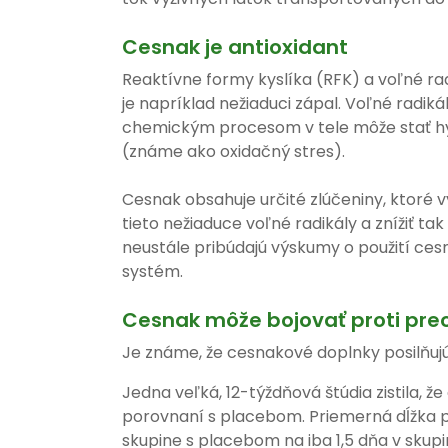
Cesnak je antioxidant
Reaktívne formy kyslíka (RFK) a voľné r
je napríklad nežiaduci zápal. Voľné radik
chemickým procesom v tele môže stať hy
(známe ako oxidačný stres).
Cesnak obsahuje určité zlúčeniny, ktoré v
tieto nežiaduce voľné radikály a znížiť ta
neustále pribúdajú výskumy o použití ce
systém.
Cesnak môže bojovať proti pre
Je známe, že cesnakové doplnky posilňuj
Jedna veľká, 12-týždňová štúdia zistila, 
porovnaní s placebom. Priemerná dĺžka prí
skupine s placebom na iba 1,5 dňa v skupin