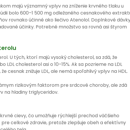
snakom majú významný vplyv na zníženie krvného tlaku u
štúdii bolo 600–1 500 mg odležaného cesnakového extrakt
dňov rovnako účinné ako liečivo Atenolol. Doplnkové dávk
adované účinky. Potrebné množstvo sa rovná asi štyrom
terolu
ol. U tých, ktorí majú vysoký cholesterol, sa zdá, že
bo LDL cholesterol asi o 10–15%. Ak sa pozrieme na LDL
a, že cesnak znižuje LDL, ale nemá spoľahlivý vplyv na HDL.
známym rizikovým faktorom pre srdcové choroby, ale zdá
 na hladiny triglyceridov.
krvné cievy, čo umožňuje rýchlejší prechod väčšieho
é pre celkové zdravie, pretože zlepšuje obeh a efektívny
celého tela.