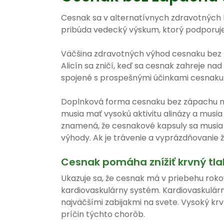
Cesnak sa v alternatívnych zdravotných
pribúda vedecký výskum, ktorý podporuje 
Väčšina zdravotných výhod cesnaku bez z
Alicín sa zničí, keď sa cesnak zahreje nad
spojené s prospešnými účinkami cesnaku 
Doplnková forma cesnaku bez zápachu mô
musia mať vysokú aktivitu alinázy a musia
znamená, že cesnakové kapsuly sa musia 
výhody. Ak je trávenie a vyprázdňovanie ž
Cesnak pomáha znížiť krvný tla
Ukazuje sa, že cesnak má v priebehu roko
kardiovaskulárny systém. Kardiovaskulárn
najväčšími zabijakmi na svete. Vysoký krvn
príčin týchto chorôb.