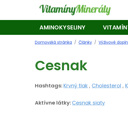
Skip to main content
AMINOKYSELINY
VITAMÍN
Domovská stránka
/
Články
/
Výživové dopl
Cesnak
Hashtags:
Krvný tlak
,
Cholesterol
,
K
Aktívne látky:
Cesnak siaty