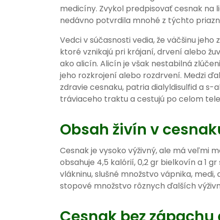
medicíny. Zvykol predpisovať cesnak na
nedávno potvrdila mnohé z týchto priazni
Vedci v súčasnosti vedia, že väčšinu jeho
ktoré vznikajú pri krájaní, drvení alebo ž
ako alicín. Alicín je však nestabilná zlú
jeho rozkrojení alebo rozdrvení. Medzi ďal
zdravie cesnaku, patria dialyldisulfid a s-
tráviaceho traktu a cestujú po celom tele,
Obsah živín v cesnak
Cesnak je vysoko výživný, ale má veľmi má
obsahuje 4,5 kalórií, 0,2 gr bielkovín a 1 
vlákninu, slušné množstvo vápnika, medi, d
stopové množstvo rôznych ďalších výživn
Cesnak bez zápachu a