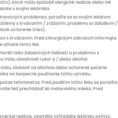
citín), ktoré môžu spôsobiť alergické reakcie alebo iné
kate u svojho lekárnika.
dravotných problémov, poraďte sa so svojím lekárom
 problémy s krvácaním / zrážaním, problémy so žalúdkom /
lové ochorenie čriev).
ov s krvácaním. Pred chirurgickým zákrokom informujte
 užívate tento liek.
oršiť riziko žalúdočných ťažkostí a problémov s
u môžu obsahovať cukor a / alebo alkohol.
vku, závislosť od alkoholu alebo ochorenie pečene.
rnika na bezpečné používanie tohto výrobku.
počas tehotenstva. Pred použitím tohto lieku sa poraďte
 môže tiež prechádzať do materského mlieka. Pred
rgickej reakcie, okamžite vyhľadajte lekársku pomoc: