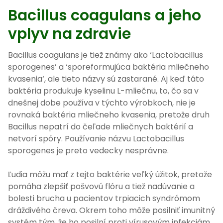
Bacillus coagulans a jeho
vplyv na zdravie
Bacillus coagulans je tiež známy ako ‘Lactobacillus
sporogenes’ a ‘sporeformujúca baktéria mliečneho
kvasenia‘, ale tieto názvy sú zastarané. Aj keď táto
baktéria produkuje kyselinu L-mliečnu, to, čo sa v
dnešnej dobe používa v týchto výrobkoch, nie je
rovnaká baktéria mliečneho kvasenia, pretože druh
Bacillus nepatrí do čeľade mliečnych baktérií a
netvorí spóry. Používanie názvu Lactobacillus
sporogenes je preto vedecky nesprávne.
Ľudia môžu mať z tejto baktérie veľký úžitok, pretože
pomáha zlepšiť pošvovú flóru a tiež nadúvanie a
bolesti brucha u pacientov trpiacich syndrómom
dráždivého čreva. Okrem toho môže posilniť imunitný
systém tým, že ho posilní proti vírusovým infekciám.