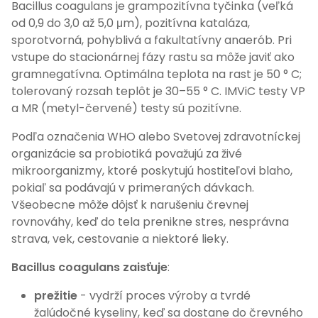
Bacillus coagulans je grampozitívna tyčinka (veľká
od 0,9 do 3,0 až 5,0 μm), pozitívna kataláza,
sporotvorná, pohyblivá a fakultatívny anaerób. Pri
vstupe do stacionárnej fázy rastu sa môže javiť ako
gramnegatívna. Optimálna teplota na rast je 50 ° C;
tolerovaný rozsah teplôt je 30–55 ° C. IMViC testy VP
a MR (metyl-červené) testy sú pozitívne.
Podľa označenia WHO alebo Svetovej zdravotníckej
organizácie sa probiotiká považujú za živé
mikroorganizmy, ktoré poskytujú hostiteľovi blaho,
pokiaľ sa podávajú v primeraných dávkach.
Všeobecne môže dôjsť k narušeniu črevnej
rovnováhy, keď do tela prenikne stres, nesprávna
strava, vek, cestovanie a niektoré lieky.
Bacillus coagulans zaisťuje
:
prežitie
- vydrží proces výroby a tvrdé
žalúdočné kyseliny, keď sa dostane do črevného