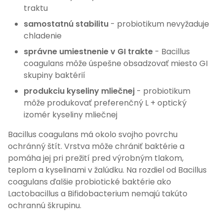
traktu
samostatnú stabilitu
- probiotikum nevyžaduje
chladenie
správne umiestnenie v GI trakte
- Bacillus
coagulans môže úspešne obsadzovať miesto GI
skupiny baktérií
produkciu kyseliny mliečnej
- probiotikum
môže produkovať preferenčný L + optický
izomér kyseliny mliečnej
Bacillus coagulans má okolo svojho povrchu
ochránný štít. Vrstva môže chrániť baktérie a
pomáha jej pri prežití pred výrobným tlakom,
teplom a kyselinami v žalúdku. Na rozdiel od Bacillus
coagulans ďalšie probiotické baktérie ako
Lactobacillus a Bifidobacterium nemajú takúto
ochrannú škrupinu.