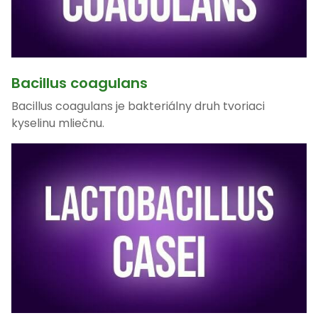
Bacillus coagulans
Bacillus coagulans je bakteriálny druh tvoriaci
kyselinu mliečnu.