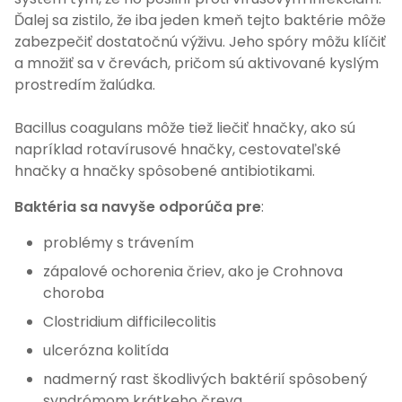
Ďalej sa zistilo, že iba jeden kmeň tejto baktérie môže
zabezpečiť dostatočnú výživu. Jeho spóry môžu klíčiť
a množiť sa v črevách, pričom sú aktivované kyslým
prostredím žalúdka.
Bacillus coagulans môže tiež liečiť hnačky, ako sú
napríklad rotavírusové hnačky, cestovateľské
hnačky a hnačky spôsobené antibiotikami.
Baktéria sa navyše odporúča pre
:
problémy s trávením
zápalové ochorenia čriev, ako je Crohnova
choroba
Clostridium difficilecolitis
ulcerózna kolitída
nadmerný rast škodlivých baktérií spôsobený
syndrómom krátkeho čreva