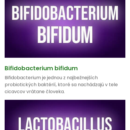
Bifidobacterium bifidum
Bifidobacterium je jednou z najbežnejších
probiotických baktérií, ktoré sa nachádzajú v tele
cicavcov vrátane človeka.