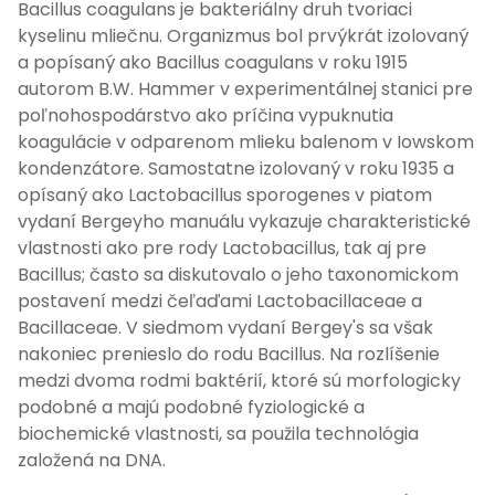
Bacillus coagulans je bakteriálny druh tvoriaci
kyselinu mliečnu. Organizmus bol prvýkrát izolovaný
a popísaný ako Bacillus coagulans v roku 1915
autorom B.W. Hammer v experimentálnej stanici pre
poľnohospodárstvo ako príčina vypuknutia
koagulácie v odparenom mlieku balenom v Iowskom
kondenzátore. Samostatne izolovaný v roku 1935 a
opísaný ako Lactobacillus sporogenes v piatom
vydaní Bergeyho manuálu vykazuje charakteristické
vlastnosti ako pre rody Lactobacillus, tak aj pre
Bacillus; často sa diskutovalo o jeho taxonomickom
postavení medzi čeľaďami Lactobacillaceae a
Bacillaceae. V siedmom vydaní Bergey's sa však
nakoniec prenieslo do rodu Bacillus. Na rozlíšenie
medzi dvoma rodmi baktérií, ktoré sú morfologicky
podobné a majú podobné fyziologické a
biochemické vlastnosti, sa použila technológia
založená na DNA.