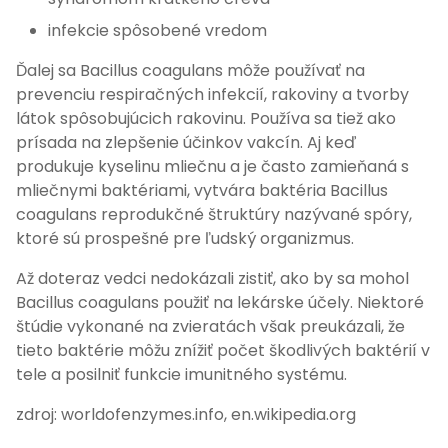
infekcie spôsobené vredom
Ďalej sa Bacillus coagulans môže používať na
prevenciu respiračných infekcií, rakoviny a tvorby
látok spôsobujúcich rakovinu. Používa sa tiež ako
prísada na zlepšenie účinkov vakcín. Aj keď
produkuje kyselinu mliečnu a je často zamieňaná s
mliečnymi baktériami, vytvára baktéria Bacillus
coagulans reprodukčné štruktúry nazývané spóry,
ktoré sú prospešné pre ľudský organizmus.
Až doteraz vedci nedokázali zistiť, ako by sa mohol
Bacillus coagulans použiť na lekárske účely. Niektoré
štúdie vykonané na zvieratách však preukázali, že
tieto baktérie môžu znížiť počet škodlivých baktérií v
tele a posilniť funkcie imunitného systému.
zdroj: worldofenzymes.info, en.wikipedia.org