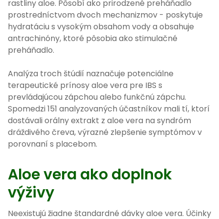
rastliny aloe. Pôsobí ako prirodzené preháňadlo
prostredníctvom dvoch mechanizmov - poskytuje
hydratáciu s vysokým obsahom vody a obsahuje
antrachinóny, ktoré pôsobia ako stimulačné
preháňadlo.
Analýza troch štúdií naznačuje potenciálne
terapeutické prínosy aloe vera pre IBS s
prevládajúcou zápchou alebo funkčnú zápchu.
Spomedzi 151 analyzovaných účastníkov mali tí, ktorí
dostávali orálny extrakt z aloe vera na syndróm
dráždivého čreva, výrazné zlepšenie symptómov v
porovnaní s placebom.
Aloe vera ako doplnok
výživy
Neexistujú žiadne štandardné dávky aloe vera. Účinky