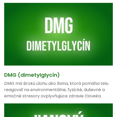
DMG (dimetylglycín)
DMG má širokú úlohu ako živina, ktorá pomáha telu
reagovať na environmentálne, fyzické, duševné a
emočné stresory ovplyvňujúce zdravie človeka.