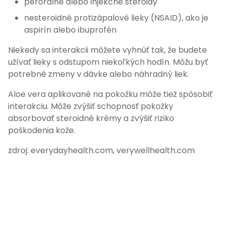
perorálne alebo injekčné steroidy
nesteroidné protizápalové lieky (NSAID), ako je
aspirín alebo ibuprofén
Niekedy sa interakcii môžete vyhnúť tak, že budete
užívať lieky s odstupom niekoľkých hodín. Môžu byť
potrebné zmeny v dávke alebo náhradný liek.
Aloe vera aplikované na pokožku môže tiež spôsobiť
interakciu. Môže zvýšiť schopnosť pokožky
absorbovať steroidné krémy a zvýšiť riziko
poškodenia kože.
zdroj: everydayhealth.com, verywellhealth.com