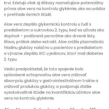
krvi. Existujú však aj dôkazy naznačujúce potenciálny
prínos aloe vera na kontrolu glykémie, ako sa uvádza
v prehľade ôsmich štúdií.
Aloe vera zlepšilo glykemickú kontrolu u ľudí s
prediabetom a cukrovkou 2. typu, keď sa užívala ako
doplnok – podávaná perorálne ako drvené listy,
šťava, prášok alebo extrakt. Aloe znížila plazmatickú
hladinu glukózy nalačno u pacientov s prediabetom
a výrazne zlepšila A1C u jedincov, ktorí mali diabetes
2. typu.
Vedci predpokladali, že toto spojenie bolo
spôsobené schopnosťou aloe vera znižovať
absorpciu glukózy v gastrointestinálnom trakte a
znižovať produkciu glukózy; a podporujú ďalšie
vysokokvalitné štúdie na kvantifikáciu účinkov aloe
vera na kontrolu glykémie.