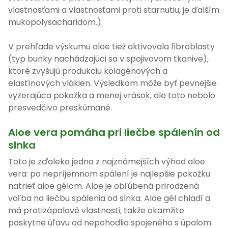
vlastnosťami a vlastnosťami proti starnutiu, je ďalším
mukopolysacharidom.)
V prehľade výskumu aloe tiež aktivovala fibroblasty
(typ bunky nachádzajúci sa v spojivovom tkanive),
ktoré zvyšujú produkciu kolagénových a
elastínových vlákien. Výsledkom môže byť pevnejšie
vyzerajúca pokožka a menej vrások, ale toto nebolo
presvedčivo preskúmané.
Aloe vera pomáha pri liečbe spálenín od
slnka
Toto je zďaleka jedna z najznámejších výhod aloe
vera: po nepríjemnom spálení je najlepšie pokožku
natrieť aloe gélom. Aloe je obľúbená prirodzená
voľba na liečbu spálenia od slnka. Aloe gél chladí a
má protizápalové vlastnosti, takže okamžite
poskytne úľavu od nepohodlia spojeného s úpalom.