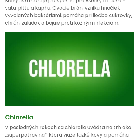
Bengálska dula je prospešná pre všetky tri dóše -
vatu, pittu a kaphu. Ovocie bráni vzniku hnačiek
vyvolaných baktériami, pomáha pri liečbe cukrovky,
chráni žalúdok a bojuje proti kožným infekciám.
Chlorella
V posledných rokoch sa chlorella uvádza na trh ako
„superpotravina“, ktorá viaže ťažké kovy a pomáha