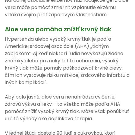
Národnej asociácie ekzémov naznačuje, že gél z aloe
vera môže pomôcť zmierniť vzplanutie ekzému
vďaka svojim protizápalovým vlastnostiam.
Aloe vera pomáha znížiť krvný tlak
Hypertenzia alebo vysoký krvný tlak je podľa
Americkej srdcovej asociácie (AHA) „tichým
zabijakom“. Aj keď niektorí ľudia nevykazujú žiadne
známky alebo príznaky tohto ochorenia, vysoký
krvný tlak môže pomaly poškodzovať krvné cievy,
čím ich vystavuje riziku mŕtvice, srdcového infarktu a
iných komplikácií.
Aby bolo jasné, aloe vera nenahrádza cvičenie,
zdravú výživu a lieky – to všetko môže podľa AHA
pomôcť znížiť vysoký krvný tlak. Môže však ponúknuť
určité výhody ako doplnková terapia.
V jednej štúdii dostalo 90 ľudí s cukrovkou, ktorí