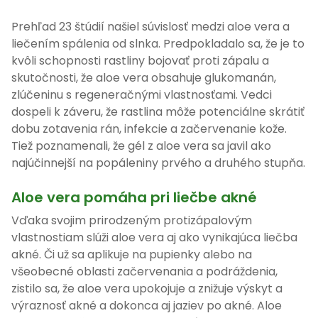
Prehľad 23 štúdií našiel súvislosť medzi aloe vera a
liečením spálenia od slnka. Predpokladalo sa, že je to
kvôli schopnosti rastliny bojovať proti zápalu a
skutočnosti, že aloe vera obsahuje glukomanán,
zlúčeninu s regeneračnými vlastnosťami. Vedci
dospeli k záveru, že rastlina môže potenciálne skrátiť
dobu zotavenia rán, infekcie a začervenanie kože.
Tiež poznamenali, že gél z aloe vera sa javil ako
najúčinnejší na popáleniny prvého a druhého stupňa.
Aloe vera pomáha pri liečbe akné
Vďaka svojim prirodzeným protizápalovým
vlastnostiam slúži aloe vera aj ako vynikajúca liečba
akné. Či už sa aplikuje na pupienky alebo na
všeobecné oblasti začervenania a podráždenia,
zistilo sa, že aloe vera upokojuje a znižuje výskyt a
výraznosť akné a dokonca aj jaziev po akné. Aloe