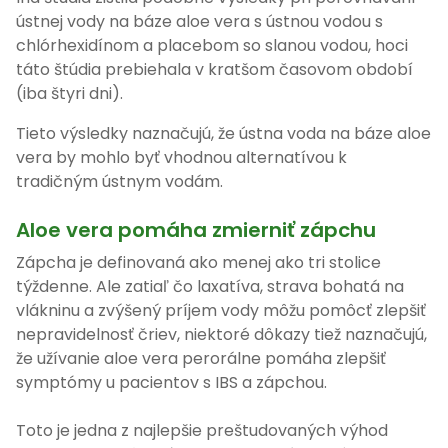
ústnej vody na báze aloe vera s ústnou vodou s
chlórhexidínom a placebom so slanou vodou, hoci
táto štúdia prebiehala v kratšom časovom období
(iba štyri dni).
Tieto výsledky naznačujú, že ústna voda na báze aloe
vera by mohlo byť vhodnou alternatívou k
tradičným ústnym vodám.
Aloe vera pomáha zmierniť zápchu
Zápcha je definovaná ako menej ako tri stolice
týždenne. Ale zatiaľ čo laxatíva, strava bohatá na
vlákninu a zvýšený príjem vody môžu pomôcť zlepšiť
nepravidelnosť čriev, niektoré dôkazy tiež naznačujú,
že užívanie aloe vera perorálne pomáha zlepšiť
symptómy u pacientov s IBS a zápchou.
Toto je jedna z najlepšie preštudovaných výhod