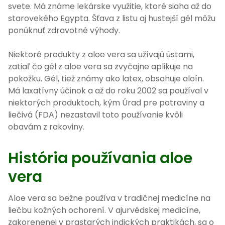
svete. Má známe lekárske využitie, ktoré siaha až do
starovekého Egypta. Šťava z listu aj hustejší gél môžu
ponúknuť zdravotné výhody.
Niektoré produkty z aloe vera sa užívajú ústami,
zatiaľ čo gél z aloe vera sa zvyčajne aplikuje na
pokožku. Gél, tiež známy ako latex, obsahuje aloín.
Má laxatívny účinok a až do roku 2002 sa používal v
niektorých produktoch, kým Úrad pre potraviny a
liečivá (FDA) nezastavil toto používanie kvôli
obavám z rakoviny.
História používania aloe
vera
Aloe vera sa bežne používa v tradičnej medicíne na
liečbu kožných ochorení. V ajurvédskej medicíne,
zakorenenej v prastarých indických praktikách, sa o