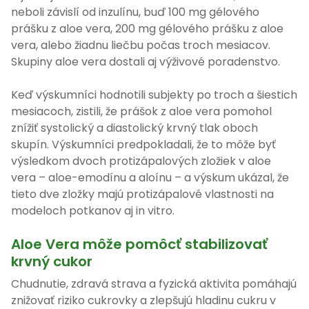
neboli závislí od inzulínu, buď 100 mg gélového
prášku z aloe vera, 200 mg gélového prášku z aloe
vera, alebo žiadnu liečbu počas troch mesiacov.
Skupiny aloe vera dostali aj výživové poradenstvo.
Keď výskumníci hodnotili subjekty po troch a šiestich
mesiacoch, zistili, že prášok z aloe vera pomohol
znížiť systolický a diastolický krvný tlak oboch
skupín. Výskumníci predpokladali, že to môže byť
výsledkom dvoch protizápalových zložiek v aloe
vera – aloe-emodínu a aloínu – a výskum ukázal, že
tieto dve zložky majú protizápalové vlastnosti na
modeloch potkanov aj in vitro.
Aloe Vera môže pomôcť stabilizovať
krvný cukor
Chudnutie, zdravá strava a fyzická aktivita pomáhajú
znižovať riziko cukrovky a zlepšujú hladinu cukru v