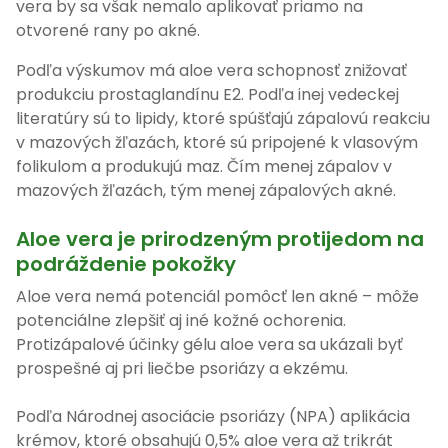
vera by sa však nemalo aplikovať priamo na
otvorené rany po akné.
Podľa výskumov má aloe vera schopnosť znižovať
produkciu prostaglandínu E2. Podľa inej vedeckej
literatúry sú to lipidy, ktoré spúšťajú zápalovú reakciu
v mazových žľazách, ktoré sú pripojené k vlasovým
folikulom a produkujú maz. Čím menej zápalov v
mazových žľazách, tým menej zápalových akné.
Aloe vera je prirodzeným protijedom na
podráždenie pokožky
Aloe vera nemá potenciál pomôcť len akné – môže
potenciálne zlepšiť aj iné kožné ochorenia.
Protizápalové účinky gélu aloe vera sa ukázali byť
prospešné aj pri liečbe psoriázy a ekzému.
Podľa Národnej asociácie psoriázy (NPA) aplikácia
krémov, ktoré obsahujú 0,5% aloe vera až trikrát