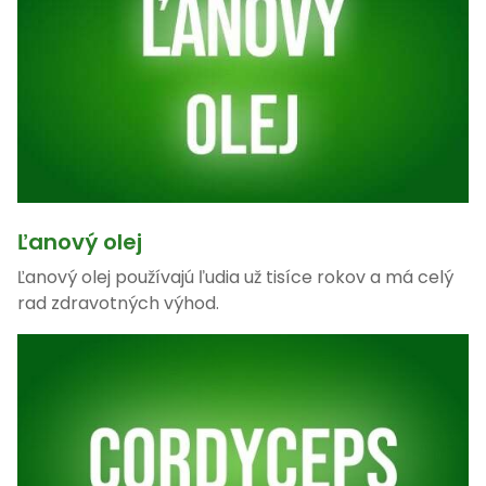
Ľanový olej
Ľanový olej používajú ľudia už tisíce rokov a má celý
rad zdravotných výhod.