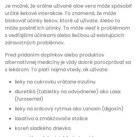
Je možné, že orálne užívané aloe vera môže spôsobiť
určité liekové interakcie. To znamená, že môže
blokovať účinky liekov, ktoré už užívate. Alebo to
môže posilniť ich účinky. To môže viesť k problémom
s vedľajšími účinkami alebo liečbou už existujúcich
zdravotných problémov.
Pred pridaním doplnkov alebo produktov
alternatívnej medicíny je vždy dobré porozprávať sa
s lekárom. To platí najmä vtedy, ak užívate:
lieky na cukrovku vrátane inzulínu
diuretiká (tabletky na odvodnenie) ako Lasix
(furosemid)
lieky na srdcový rytmus ako Lanoxin (digoxín)
laxatíva a zmäkčovače stolice
koreň sladkého drievka