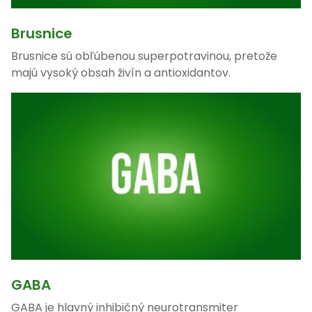
Brusnice
Brusnice sú obľúbenou superpotravinou, pretože
majú vysoký obsah živín a antioxidantov.
GABA
GABA je hlavný inhibičný neurotransmiter