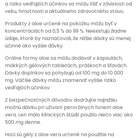
a riziko vedľajších účinkov sa môžu líšiť v závislosti od
veku, hmotnosti a aktuálneho zdravotného stavu.
Produkty z aloe určené na pokožku môžu byť v
koncentráciách od 0,5 % do 99 %. Neexistujú žiadne
údaje, ktoré by naznačovali, že nižšie dávky sú menej
účinné ako vyššie dávky.
Orálne formy aloe sa môžu dodávať v kapsulách,
mäkkých gélových tabletách, práškoch a šťavách.
Dávky doplnkov sa pohybujú od 100 mg do 10 000
mg. Väčšie dávky môžu znamenať vyššie riziko
vedľajších účinkov.
Z bezpečnostných dôvodov dodržujte najnižšiu
možnú dávku pri užívaní perorálnych foriem aloe
vera. Len málo klinických štúdií použilo niečo viac ako
500 mg denne.
Hoci sú gély z aloe vera určené na použitie na