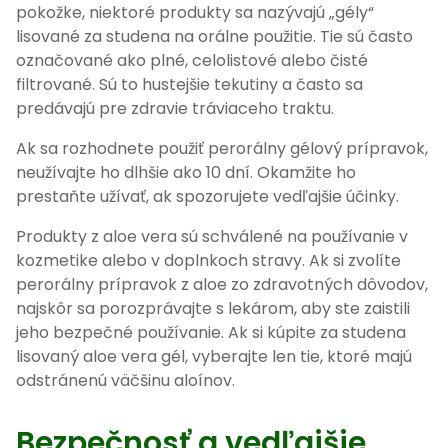
pokožke, niektoré produkty sa nazývajú „gély“
lisované za studena na orálne použitie. Tie sú často
označované ako plné, celolistové alebo čisté
filtrované. Sú to hustejšie tekutiny a často sa
predávajú pre zdravie tráviaceho traktu.
Ak sa rozhodnete použiť perorálny gélový prípravok,
neužívajte ho dlhšie ako 10 dní. Okamžite ho
prestaňte užívať, ak spozorujete vedľajšie účinky.
Produkty z aloe vera sú schválené na používanie v
kozmetike alebo v doplnkoch stravy. Ak si zvolíte
perorálny prípravok z aloe zo zdravotných dôvodov,
najskôr sa porozprávajte s lekárom, aby ste zaistili
jeho bezpečné používanie. Ak si kúpite za studena
lisovaný aloe vera gél, vyberajte len tie, ktoré majú
odstránenú väčšinu aloínov.
Bezpečnosť a vedľajšie