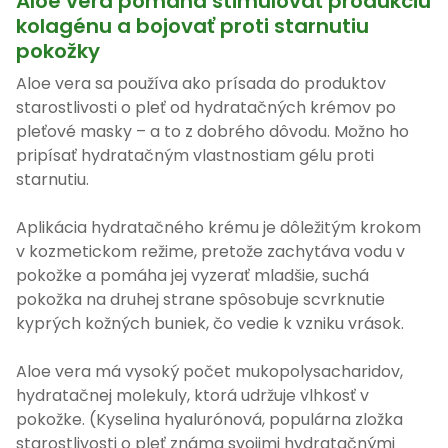
Aloe vera pomáha stimulovať produkciu
kolagénu a bojovať proti starnutiu
pokožky
Aloe vera sa používa ako prísada do produktov
starostlivosti o pleť od hydratačných krémov po
pleťové masky – a to z dobrého dôvodu. Možno ho
pripísať hydratačným vlastnostiam gélu proti
starnutiu.
Aplikácia hydratačného krému je dôležitým krokom
v kozmetickom režime, pretože zachytáva vodu v
pokožke a pomáha jej vyzerať mladšie, suchá
pokožka na druhej strane spôsobuje scvrknutie
kyprých kožných buniek, čo vedie k vzniku vrások.
Aloe vera má vysoký počet mukopolysacharidov,
hydratačnej molekuly, ktorá udržuje vlhkosť v
pokožke. (Kyselina hyalurónová, populárna zložka
starostlivosti o pleť známa svojimi hydratačnými