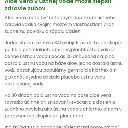
Aloe Vera v ústnej vode môže zlepšiť
zdravie zubov
Aloe vera môže byť užitočným doplnkom ústneho
zdravia vďaka svojim možným vlastnostiam proti
zubnému povlaku a zápalu ďasien.
Jedna štúdia rozdelila 345 subjektov do troch skupín
po 115 a požiadali ich, aby si vypláchli ústa dvakrát
denne ústnou vodou počas 30 dní: Jedna skupina
dostala ústnu vodu na báze aloe, jedna dostala ústnu
vodu obsahujúcu populárny germicíd chlórhexidín
glukonát a jedna dostala placebo ústnu vodu
destilovanej vody.
Po 30 dňoch bola ústna voda na báze aloe vera
rovnako účinné pri znižovaní krvácania z ďasien a
zubného povlaku ako ústna voda s chlórhexidínom v
porovnaní so skupinou s placebom.
Iná štúdia zistila podobné výsledky pri porovnávaní