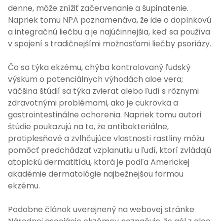
denne, môže znížiť začervenanie a šupinatenie.
Napriek tomu NPA poznamenáva, že ide o doplnkovú
a integračnú liečbu a je najúčinnejšia, keď sa používa
v spojení s tradičnejšími možnosťami liečby psoriázy.
Čo sa týka ekzému, chýba kontrolovaný ľudský
výskum o potenciálnych výhodách aloe vera;
väčšina štúdií sa týka zvierat alebo ľudí s rôznymi
zdravotnými problémami, ako je cukrovka a
gastrointestinálne ochorenia. Napriek tomu autori
štúdie poukazujú na to, že antibakteriálne,
protiplesňové a zvlhčujúce vlastnosti rastliny môžu
pomôcť predchádzať vzplanutiu u ľudí, ktorí zvládajú
atopickú dermatitídu, ktorá je podľa Americkej
akadémie dermatológie najbežnejšou formou
ekzému.
Podobne článok uverejnený na webovej stránke