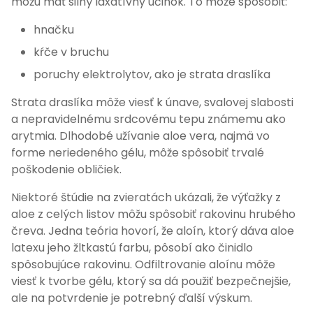
môžu mať silný laxatívny účinok. To môže spôsobiť:
hnačku
kŕče v bruchu
poruchy elektrolytov, ako je strata draslíka
Strata draslíka môže viesť k únave, svalovej slabosti
a nepravidelnému srdcovému tepu známemu ako
arytmia. Dlhodobé užívanie aloe vera, najmä vo
forme neriedeného gélu, môže spôsobiť trvalé
poškodenie obličiek.
Niektoré štúdie na zvieratách ukázali, že výťažky z
aloe z celých listov môžu spôsobiť rakovinu hrubého
čreva. Jedna teória hovorí, že aloín, ktorý dáva aloe
latexu jeho žltkastú farbu, pôsobí ako činidlo
spôsobujúce rakovinu. Odfiltrovanie aloínu môže
viesť k tvorbe gélu, ktorý sa dá použiť bezpečnejšie,
ale na potvrdenie je potrebný ďalší výskum.