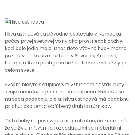
Hliva ustricová sa pôvodne pestovala v Nemecku
počas prvej svetovej vojny ako prostriedok obživy,
keď bolo jedla málo. Dnes tieto výživné huby možno
pozorovať ako divo rastúce v Severnej Amerike,
Európe a Ázii a pestujú sa tiež na komerčné účely po
celom svete.
Svojím bielym škrupinovým vzhľadom dostali huby
svoje meno kvôli podobnosti s ustricou. Nielenže sa
na seba podobajú, ale aj hliva ustricová má podobnú
príchuť ako tento obľúbený druh lastúrnikov.
Tieto huby sa považujú za saprotrofné, čo znamená,
že sa živia mŕtvymi a rozpadajúcimi sa materiálmi,