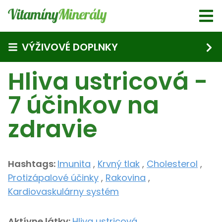
Skip to main content
VÝŽIVOVÉ DOPLNKY
Hliva ustricová -
7 účinkov na
zdravie
Hashtags:
Imunita
,
Krvný tlak
,
Cholesterol
,
Protizápalové účinky
,
Rakovina
,
Kardiovaskulárny systém
Aktívne látky:
Hliva ustricová