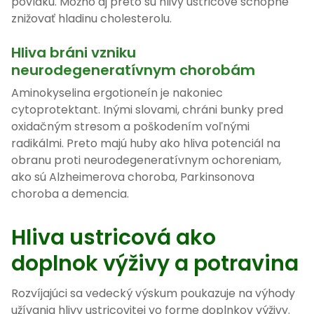
povlaku. Možno aj preto sú hlivy ustricové schopné
znižovať hladinu cholesterolu.
Hliva bráni vzniku
neurodegeneratívnym chorobám
Aminokyselina ergotioneín je nakoniec
cytoprotektant. Inými slovami, chráni bunky pred
oxidačným stresom a poškodením voľnými
radikálmi. Preto majú huby ako hliva potenciál na
obranu proti neurodegeneratívnym ochoreniam,
ako sú Alzheimerova choroba, Parkinsonova
choroba a demencia.
Hliva ustricová ako
doplnok výživy a potravina
Rozvíjajúci sa vedecký výskum poukazuje na výhody
užívania hlivy ustricovitej vo forme doplnkov výživy.