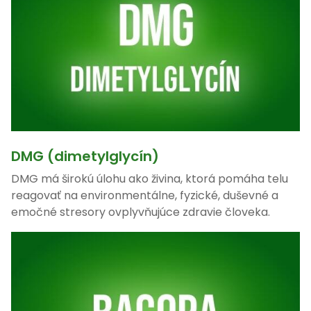
DMG (dimetylglycín)
DMG má širokú úlohu ako živina, ktorá pomáha telu
reagovať na environmentálne, fyzické, duševné a
emočné stresory ovplyvňujúce zdravie človeka.