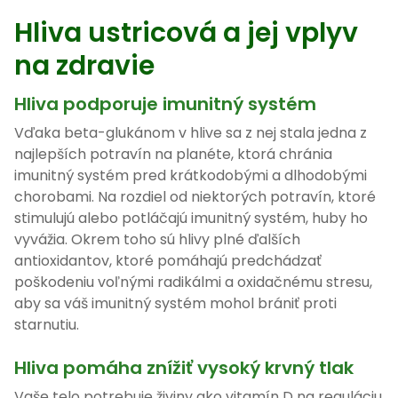
Hliva ustricová a jej vplyv
na zdravie
Hliva podporuje imunitný systém
Vďaka beta-glukánom v hlive sa z nej stala jedna z
najlepších potravín na planéte, ktorá chránia
imunitný systém pred krátkodobými a dlhodobými
chorobami. Na rozdiel od niektorých potravín, ktoré
stimulujú alebo potláčajú imunitný systém, huby ho
vyvážia. Okrem toho sú hlivy plné ďalších
antioxidantov, ktoré pomáhajú predchádzať
poškodeniu voľnými radikálmi a oxidačnému stresu,
aby sa váš imunitný systém mohol brániť proti
starnutiu.
Hliva pomáha znížiť vysoký krvný tlak
Vaše telo potrebuje živiny ako vitamín D na reguláciu