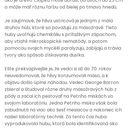
ako je drevo. Čiapka môže dorásť od dvoch do 25 cm
a môže mať rôznu farbu od bielej po tmavo hnedú.
Je zaujímavé, že hliva ustricová je jedným z mála
druhov húb, ktoré sa považujú za mäsožravé. Tieto
huby uvoľňujú chemikáliu s príťažlivým zápachom,
aby vtiahli mikroskopické nematódy, a potom
pomocou svojich mycélií paralyzujú, zabíjajú a trávia
tvory ako spôsob získavania dusíka.
Ešte prekvapivejšie je, že vedci si až do 70. rokov
neuvedomovali, že hlivy konzumovali mäso, a k
objavu došlo úplne náhodou. Vedec George Barron
zbieral a študoval rôzne druhy mäsožravých húb z
pôdy a začal ich pestovať na Petriho miskách vo
svojom laboratóriu. Jedna Petriho miska však bola
zabudnutá na viac ako šesť mesiacov a nakoniec ich
našiel laboratórny technik. Za tento čas huba
vyprodukovala hubu, ktorá bola identifikovaná ako