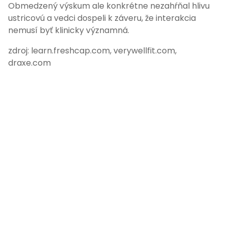
Obmedzený výskum ale konkrétne nezahŕňal hlivu
ustricovú a vedci dospeli k záveru, že interakcia
nemusí byť klinicky významná.
zdroj: learn.freshcap.com, verywellfit.com,
draxe.com