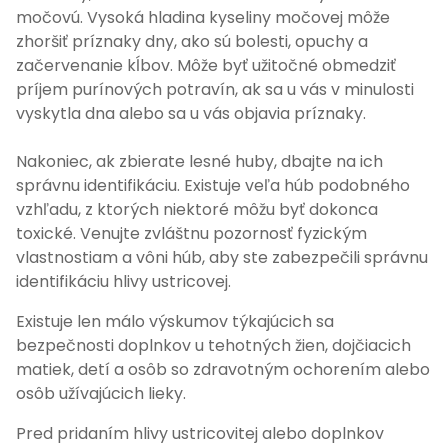
močovú. Vysoká hladina kyseliny močovej môže
zhoršiť príznaky dny, ako sú bolesti, opuchy a
začervenanie kĺbov. Môže byť užitočné obmedziť
príjem purínových potravín, ak sa u vás v minulosti
vyskytla dna alebo sa u vás objavia príznaky.
Nakoniec, ak zbierate lesné huby, dbajte na ich
správnu identifikáciu. Existuje veľa húb podobného
vzhľadu, z ktorých niektoré môžu byť dokonca
toxické. Venujte zvláštnu pozornosť fyzickým
vlastnostiam a vôni húb, aby ste zabezpečili správnu
identifikáciu hlivy ustricovej.
Existuje len málo výskumov týkajúcich sa
bezpečnosti doplnkov u tehotných žien, dojčiacich
matiek, detí a osôb so zdravotným ochorením alebo
osôb užívajúcich lieky.
Pred pridaním hlivy ustricovitej alebo doplnkov