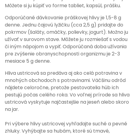
Môžete si ju kúpiť vo forme tabliet, kapsúl, prášku.
Odporúčané dávkovanie práškovej hlivy je 1,5-8 g
denne. Jednu čajovú lyžičku (cca 2,5 g) pridajte do
pokrmov (šaláty, omáčky, polievky, jogurt). Možno ju
užívať v surovom stave. Môžete ju rozmiešať s vodou
či iným nápojom a vypiť. Odporúčaná doba užívania
pre zvýšenie obranyschopnosti organizmu je 2-3
mesiace 5 g denne.
Hliva ustricová sa predáva aj ako celá potravina v
mnohých obchodoch s potravinami. Väčšinu odrôd
nájdete celoročne, pretože pestovatelia húb ich
pestujú počas celého roka. Vo voľnej prírode sa hliva
ustricová vyskytuje najčastejšie na jeseň alebo skoro
na jar.
Pri výbere hlivy ustricovej vyhľadajte suché a pevné
zhluky. Vyhýbajte sa hubám, ktoré sú tmavé,