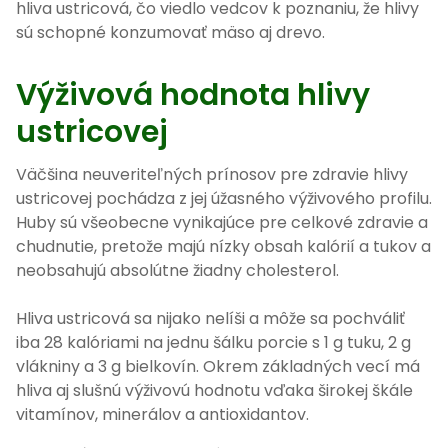
hliva ustricová, čo viedlo vedcov k poznaniu, že hlivy
sú schopné konzumovať mäso aj drevo.
Výživová hodnota hlivy
ustricovej
Väčšina neuveriteľných prínosov pre zdravie hlivy
ustricovej pochádza z jej úžasného výživového profilu.
Huby sú všeobecne vynikajúce pre celkové zdravie a
chudnutie, pretože majú nízky obsah kalórií a tukov a
neobsahujú absolútne žiadny cholesterol.
Hliva ustricová sa nijako nelíši a môže sa pochváliť
iba 28 kalóriami na jednu šálku porcie s 1 g tuku, 2 g
vlákniny a 3 g bielkovín. Okrem základných vecí má
hliva aj slušnú výživovú hodnotu vďaka širokej škále
vitamínov, minerálov a antioxidantov.