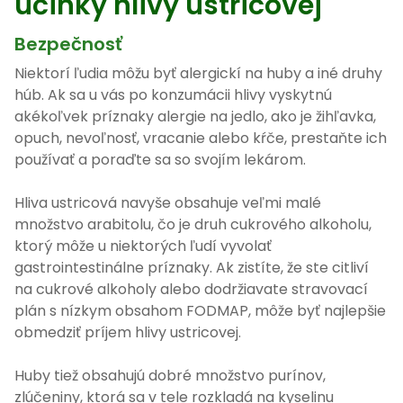
účinky hlivy ustricovej
Bezpečnosť
Niektorí ľudia môžu byť alergickí na huby a iné druhy
húb. Ak sa u vás po konzumácii hlivy vyskytnú
akékoľvek príznaky alergie na jedlo, ako je žihľavka,
opuch, nevoľnosť, vracanie alebo kŕče, prestaňte ich
používať a poraďte sa so svojím lekárom.
Hliva ustricová navyše obsahuje veľmi malé
množstvo arabitolu, čo je druh cukrového alkoholu,
ktorý môže u niektorých ľudí vyvolať
gastrointestinálne príznaky. Ak zistíte, že ste citliví
na cukrové alkoholy alebo dodržiavate stravovací
plán s nízkym obsahom FODMAP, môže byť najlepšie
obmedziť príjem hlivy ustricovej.
Huby tiež obsahujú dobré množstvo purínov,
zlúčeniny, ktorá sa v tele rozkladá na kyselinu