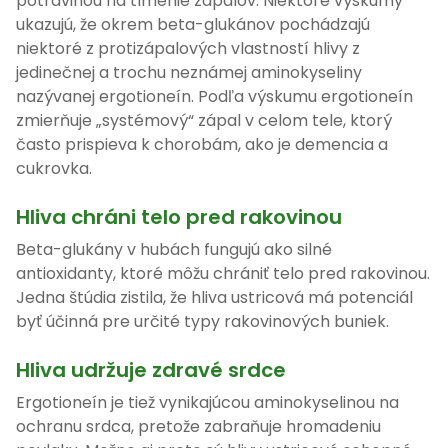
potravinou na tlmenie zápalov. Niektoré výskumy
ukazujú, že okrem beta-glukánov pochádzajú
niektoré z protizápalových vlastností hlivy z
jedinečnej a trochu neznámej aminokyseliny
nazývanej ergotioneín. Podľa výskumu ergotioneín
zmierňuje „systémový“ zápal v celom tele, ktorý
často prispieva k chorobám, ako je demencia a
cukrovka.
Hliva chráni telo pred rakovinou
Beta-glukány v hubách fungujú ako silné
antioxidanty, ktoré môžu chrániť telo pred rakovinou.
Jedna štúdia zistila, že hliva ustricová má potenciál
byť účinná pre určité typy rakovinových buniek.
Hliva udržuje zdravé srdce
Ergotioneín je tiež vynikajúcou aminokyselinou na
ochranu srdca, pretože zabraňuje hromadeniu