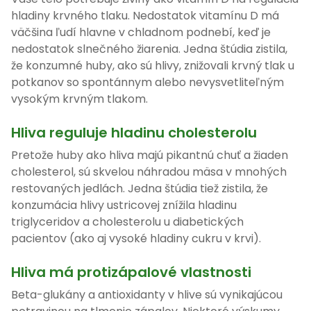
hladiny krvného tlaku. Nedostatok vitamínu D má
väčšina ľudí hlavne v chladnom podnebí, keď je
nedostatok slnečného žiarenia. Jedna štúdia zistila,
že konzumné huby, ako sú hlivy, znižovali krvný tlak u
potkanov so spontánnym alebo nevysvetliteľným
vysokým krvným tlakom.
Hliva reguluje hladinu cholesterolu
Pretože huby ako hliva majú pikantnú chuť a žiaden
cholesterol, sú skvelou náhradou mäsa v mnohých
restovaných jedlách. Jedna štúdia tiež zistila, že
konzumácia hlivy ustricovej znížila hladinu
triglyceridov a cholesterolu u diabetických
pacientov (ako aj vysoké hladiny cukru v krvi).
Hliva má protizápalové vlastnosti
Beta-glukány a antioxidanty v hlive sú vynikajúcou