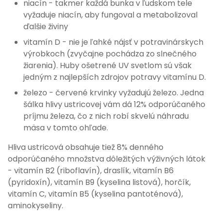
niacín - takmer každá bunka v ľudskom tele
vyžaduje niacín, aby fungoval a metabolizoval
ďalšie živiny
vitamín D - nie je ľahké nájsť v potravinárskych
výrobkoch (zvyčajne pochádza zo slnečného
žiarenia). Huby ošetrené UV svetlom sú však
jedným z najlepších zdrojov potravy vitamínu D.
železo - červené krvinky vyžadujú železo. Jedna
šálka hlivy ustricovej vám dá 12% odporúčaného
príjmu železa, čo z nich robí skvelú náhradu
mäsa v tomto ohľade.
Hliva ustricová obsahuje tiež 8% denného
odporúčaného množstva dôležitých výživných látok
- vitamín B2 (riboflavín), draslík, vitamín B6
(pyridoxín), vitamín B9 (kyselina listová), horčík,
vitamín C, vitamín B5 (kyselina pantoténová),
aminokyseliny.