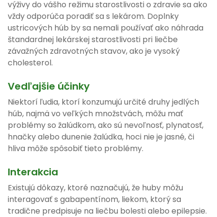
výživy do vášho režimu starostlivosti o zdravie sa ako
vždy odporúča poradiť sa s lekárom. Doplnky
ustricových húb by sa nemali používať ako náhrada
štandardnej lekárskej starostlivosti pri liečbe
závažných zdravotných stavov, ako je vysoký
cholesterol.
Vedľajšie účinky
Niektorí ľudia, ktorí konzumujú určité druhy jedlých
húb, najmä vo veľkých množstvách, môžu mať
problémy so žalúdkom, ako sú nevoľnosť, plynatosť,
hnačky alebo dunenie žalúdka, hoci nie je jasné, či
hliva môže spôsobiť tieto problémy.
Interakcia
Existujú dôkazy, ktoré naznačujú, že huby môžu
interagovať s gabapentínom, liekom, ktorý sa
tradične predpisuje na liečbu bolesti alebo epilepsie.