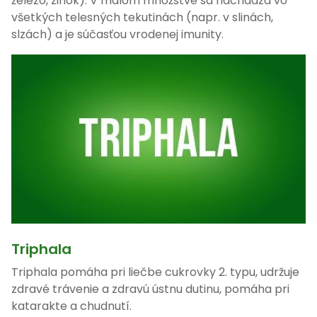
železo, zinok). V malom množstve sa nachádza vo
všetkých telesných tekutinách (napr. v slinách,
slzách) a je súčasťou vrodenej imunity.
Triphala
Triphala pomáha pri liečbe cukrovky 2. typu, udržuje
zdravé trávenie a zdravú ústnu dutinu, pomáha pri
katarakte a chudnutí.