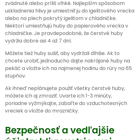
zvädnuté alebo príliš vlhké. Najlepším spôsobom
uskladnenia hlivy je umiestniť ju do igelitového vrecka
alebo na plech pokrytý igelitom v chladničke.
Niektorí umiestňujú huby do papierového vrecka v
chladničke. Je pravdepodobné, že čerstvé huby
vydržia dobre asi 4 až 7 dní.
Môžete tiež huby sušiť, aby vydržali dlhšie. Ak to
chcete urobiť, jednoducho dajte nakrájané huby na
pekáč a vložte ich na najmenej hodinu do rúry na 65
stupňov.
Ak ihneď neplánujete použiť všetky čerstvé huby,
môžete ich aj zmraziť. Uvarte ich 1-3 minúty,
poriadne vyžmýkajte, zabaľte do vzduchotesných
vreciek a vložte do mrazničky.
Bezpečnosť a vedľajšie