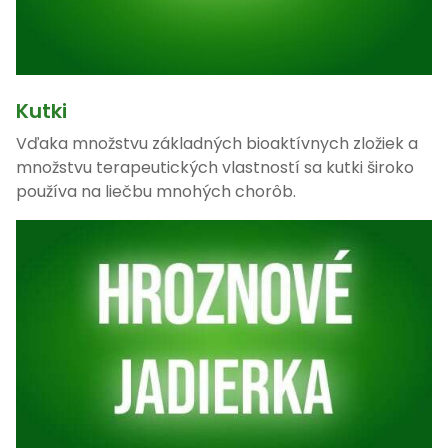
Kutki
Vďaka množstvu základných bioaktívnych zložiek a
množstvu terapeutických vlastností sa kutki široko
používa na liečbu mnohých chorôb.