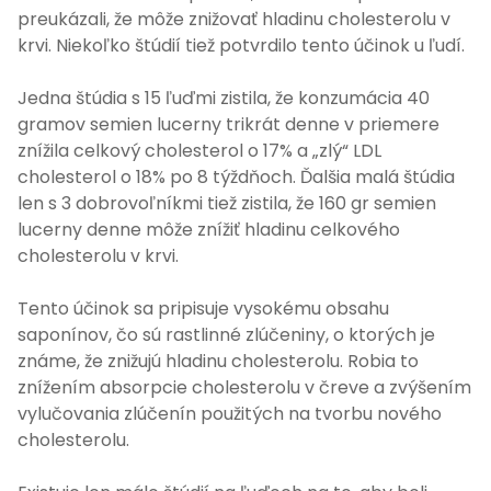
preukázali, že môže znižovať hladinu cholesterolu v
krvi. Niekoľko štúdií tiež potvrdilo tento účinok u ľudí.
Jedna štúdia s 15 ľuďmi zistila, že konzumácia 40
gramov semien lucerny trikrát denne v priemere
znížila celkový cholesterol o 17% a „zlý“ LDL
cholesterol o 18% po 8 týždňoch. Ďalšia malá štúdia
len s 3 dobrovoľníkmi tiež zistila, že 160 gr semien
lucerny denne môže znížiť hladinu celkového
cholesterolu v krvi.
Tento účinok sa pripisuje vysokému obsahu
saponínov, čo sú rastlinné zlúčeniny, o ktorých je
známe, že znižujú hladinu cholesterolu. Robia to
znížením absorpcie cholesterolu v čreve a zvýšením
vylučovania zlúčenín použitých na tvorbu nového
cholesterolu.