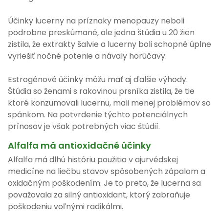
Účinky lucerny na príznaky menopauzy neboli
podrobne preskúmané, ale jedna štúdia u 20 žien
zistila, že extrakty šalvie a lucerny boli schopné úplne
vyriešiť nočné potenie a návaly horúčavy.
Estrogénové účinky môžu mať aj ďalšie výhody.
Štúdia so ženami s rakovinou prsníka zistila, že tie
ktoré konzumovali lucernu, mali menej problémov so
spánkom. Na potvrdenie týchto potenciálnych
prínosov je však potrebných viac štúdií.
Alfalfa má antioxidačné účinky
Alfalfa má dlhú históriu použitia v ajurvédskej
medicíne na liečbu stavov spôsobených zápalom a
oxidačným poškodením. Je to preto, že lucerna sa
považovala za silný antioxidant, ktorý zabraňuje
poškodeniu voľnými radikálmi.