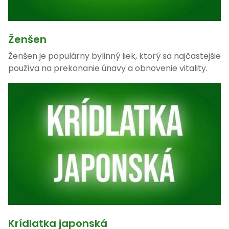
Ženšen
Ženšen je populárny bylinný liek, ktorý sa najčastejšie
používa na prekonanie únavy a obnovenie vitality.
Krídlatka japonská