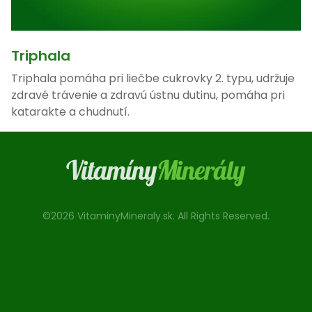
Triphala
Triphala pomáha pri liečbe cukrovky 2. typu, udržuje
zdravé trávenie a zdravú ústnu dutinu, pomáha pri
katarakte a chudnutí.
©2026 VitaminyMineraly.sk. All Rights Reserved.