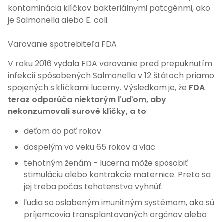
kontaminácia klíčkov bakteriálnymi patogénmi, ako
je Salmonella alebo E. coli.
Varovanie spotrebiteľa FDA
V roku 2016 vydala FDA varovanie pred prepuknutím
infekcií spôsobených Salmonella v 12 štátoch priamo
spojených s klíčkami lucerny. Výsledkom je, že
FDA
teraz odporúča niektorým ľuďom, aby
nekonzumovali surové klíčky, a to
:
deťom do päť rokov
dospelým vo veku 65 rokov a viac
tehotným ženám - lucerna môže spôsobiť
stimuláciu alebo kontrakcie maternice. Preto sa
jej treba počas tehotenstva vyhnúť.
ľudia so oslabeným imunitným systémom, ako sú
príjemcovia transplantovaných orgánov alebo