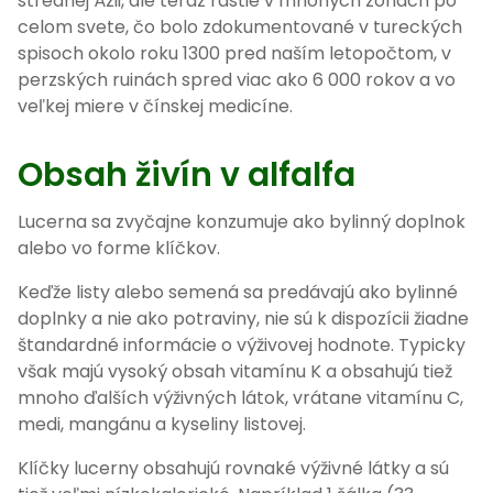
strednej Ázii, ale teraz rastie v mnohých zónach po
celom svete, čo bolo zdokumentované v tureckých
spisoch okolo roku 1300 pred naším letopočtom, v
perzských ruinách spred viac ako 6 000 rokov a vo
veľkej miere v čínskej medicíne.
Obsah živín v alfalfa
Lucerna sa zvyčajne konzumuje ako bylinný doplnok
alebo vo forme klíčkov.
Keďže listy alebo semená sa predávajú ako bylinné
doplnky a nie ako potraviny, nie sú k dispozícii žiadne
štandardné informácie o výživovej hodnote. Typicky
však majú vysoký obsah vitamínu K a obsahujú tiež
mnoho ďalších výživných látok, vrátane vitamínu C,
medi, mangánu a kyseliny listovej.
Klíčky lucerny obsahujú rovnaké výživné látky a sú