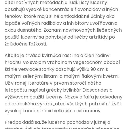
alternatívnych metódach u ľudí. Listy lucerny
obsahujú vysoké koncentrácie flavonoidov a iných
fenolov, ktoré majú silné antioxidačné účinky ako
lapače voľných radikálov a inhibítory uvoľňovania
oxidu dusnatého. Zoznam navrhovaných liečebných
použití lucerny sa pohybuje od liečby artritídy po
žalúdočné ťažkosti.
Alfalfa je trváca kvitnúca rastlina a člen rodiny
hrachu. Vo svojom vrcholnom vegetačnom období
štíhle vetviace stonky dosahujú výšku 90 cm s
malými zelenými listami a malými fialovými kvetmi.
Už v ranej literatúre v prvom storočí nášho
letopočtu napísal grécky bylinkár Dioscorides o
výživovom použití lucerny. Názov alfalfa je odvodený
od arabského výrazu „otec všetkých potravín“ kvôli
vysokej koncentrácii bielkovín a vitamínov.
Predpokladá sa, že lucerna pochádza v južnej a