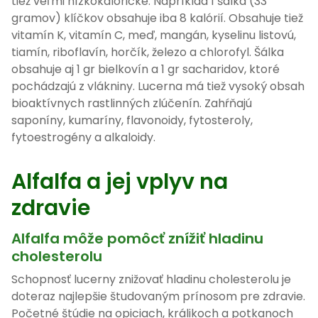
tiež veľmi nízkokalorické. Napríklad 1 šálka (33
gramov) klíčkov obsahuje iba 8 kalórií. Obsahuje tiež
vitamín K, vitamín C, meď, mangán, kyselinu listovú,
tiamín, riboflavín, horčík, železo a chlorofyl. Šálka
obsahuje aj 1 gr bielkovín a 1 gr sacharidov, ktoré
pochádzajú z vlákniny. Lucerna má tiež vysoký obsah
bioaktívnych rastlinných zlúčenín. Zahŕňajú
saponíny, kumaríny, flavonoidy, fytosteroly,
fytoestrogény a alkaloidy.
Alfalfa a jej vplyv na
zdravie
Alfalfa môže pomôcť znížiť hladinu
cholesterolu
Schopnosť lucerny znižovať hladinu cholesterolu je
doteraz najlepšie študovaným prínosom pre zdravie.
Početné štúdie na opiciach, králikoch a potkanoch