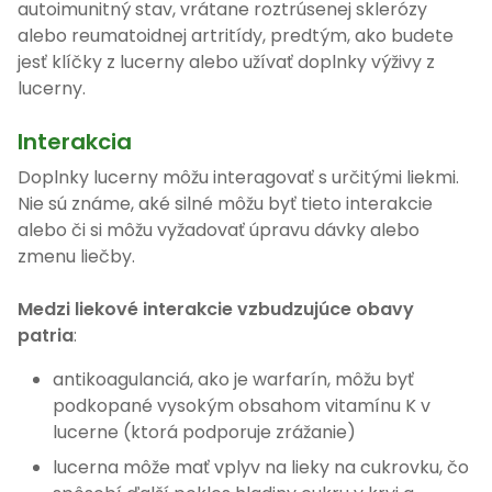
autoimunitný stav, vrátane roztrúsenej sklerózy
alebo reumatoidnej artritídy, predtým, ako budete
jesť klíčky z lucerny alebo užívať doplnky výživy z
lucerny.
Interakcia
Doplnky lucerny môžu interagovať s určitými liekmi.
Nie sú známe, aké silné môžu byť tieto interakcie
alebo či si môžu vyžadovať úpravu dávky alebo
zmenu liečby.
Medzi liekové interakcie vzbudzujúce obavy
patria
:
antikoagulanciá, ako je warfarín, môžu byť
podkopané vysokým obsahom vitamínu K v
lucerne (ktorá podporuje zrážanie)
lucerna môže mať vplyv na lieky na cukrovku, čo