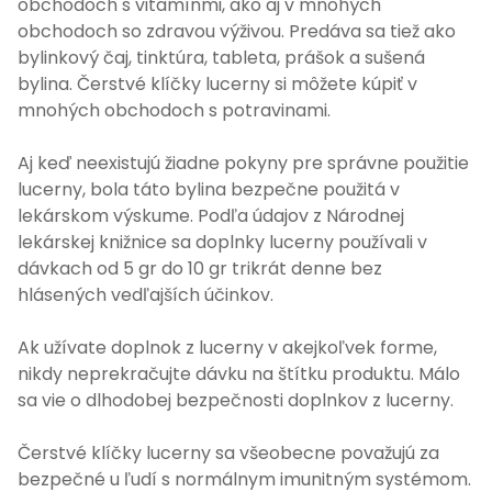
obchodoch s vitamínmi, ako aj v mnohých
obchodoch so zdravou výživou. Predáva sa tiež ako
bylinkový čaj, tinktúra, tableta, prášok a sušená
bylina. Čerstvé klíčky lucerny si môžete kúpiť v
mnohých obchodoch s potravinami.
Aj keď neexistujú žiadne pokyny pre správne použitie
lucerny, bola táto bylina bezpečne použitá v
lekárskom výskume. Podľa údajov z Národnej
lekárskej knižnice sa doplnky lucerny používali v
dávkach od 5 gr do 10 gr trikrát denne bez
hlásených vedľajších účinkov.
Ak užívate doplnok z lucerny v akejkoľvek forme,
nikdy neprekračujte dávku na štítku produktu. Málo
sa vie o dlhodobej bezpečnosti doplnkov z lucerny.
Čerstvé klíčky lucerny sa všeobecne považujú za
bezpečné u ľudí s normálnym imunitným systémom.