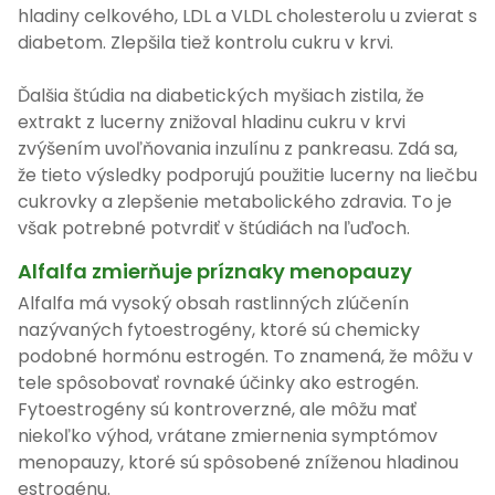
hladiny celkového, LDL a VLDL cholesterolu u zvierat s
diabetom. Zlepšila tiež kontrolu cukru v krvi.
Ďalšia štúdia na diabetických myšiach zistila, že
extrakt z lucerny znižoval hladinu cukru v krvi
zvýšením uvoľňovania inzulínu z pankreasu. Zdá sa,
že tieto výsledky podporujú použitie lucerny na liečbu
cukrovky a zlepšenie metabolického zdravia. To je
však potrebné potvrdiť v štúdiách na ľuďoch.
Alfalfa zmierňuje príznaky menopauzy
Alfalfa má vysoký obsah rastlinných zlúčenín
nazývaných fytoestrogény, ktoré sú chemicky
podobné hormónu estrogén. To znamená, že môžu v
tele spôsobovať rovnaké účinky ako estrogén.
Fytoestrogény sú kontroverzné, ale môžu mať
niekoľko výhod, vrátane zmiernenia symptómov
menopauzy, ktoré sú spôsobené zníženou hladinou
estrogénu.