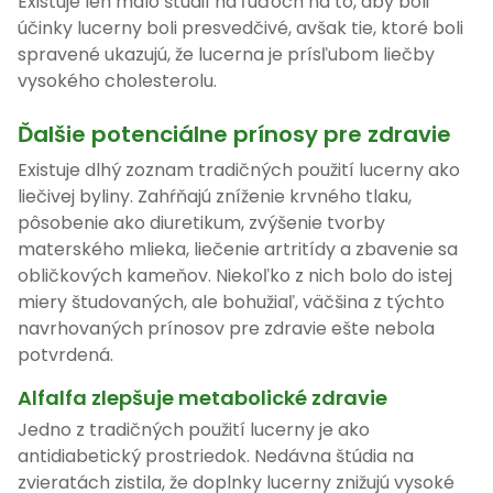
Existuje len málo štúdií na ľuďoch na to, aby boli
účinky lucerny boli presvedčivé, avšak tie, ktoré boli
spravené ukazujú, že lucerna je prísľubom liečby
vysokého cholesterolu.
Ďalšie potenciálne prínosy pre zdravie
Existuje dlhý zoznam tradičných použití lucerny ako
liečivej byliny. Zahŕňajú zníženie krvného tlaku,
pôsobenie ako diuretikum, zvýšenie tvorby
materského mlieka, liečenie artritídy a zbavenie sa
obličkových kameňov. Niekoľko z nich bolo do istej
miery študovaných, ale bohužiaľ, väčšina z týchto
navrhovaných prínosov pre zdravie ešte nebola
potvrdená.
Alfalfa zlepšuje metabolické zdravie
Jedno z tradičných použití lucerny je ako
antidiabetický prostriedok. Nedávna štúdia na
zvieratách zistila, že doplnky lucerny znižujú vysoké