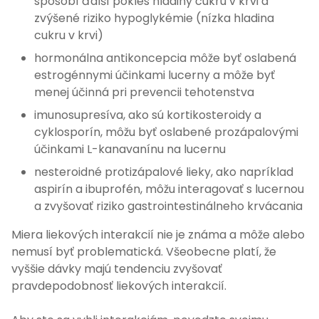
spôsobí ďalší pokles hladiny cukru v krvi a
zvýšené riziko hypoglykémie (nízka hladina
cukru v krvi)
hormonálna antikoncepcia môže byť oslabená
estrogénnymi účinkami lucerny a môže byť
menej účinná pri prevencii tehotenstva
imunosupresíva, ako sú kortikosteroidy a
cyklosporín, môžu byť oslabené prozápalovými
účinkami L-kanavanínu na lucernu
nesteroidné protizápalové lieky, ako napríklad
aspirín a ibuprofén, môžu interagovať s lucernou
a zvyšovať riziko gastrointestinálneho krvácania
Miera liekových interakcií nie je známa a môže alebo
nemusí byť problematická. Všeobecne platí, že
vyššie dávky majú tendenciu zvyšovať
pravdepodobnosť liekových interakcií.