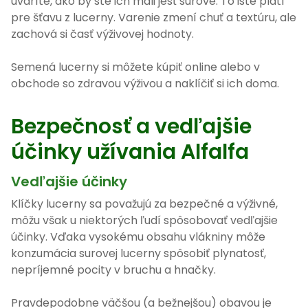
uvaríte, ako by ste ich mali jesť surové. To isté platí
pre šťavu z lucerny. Varenie zmení chuť a textúru, ale
zachová si časť výživovej hodnoty.
Semená lucerny si môžete kúpiť online alebo v
obchode so zdravou výživou a naklíčiť si ich doma.
Bezpečnosť a vedľajšie
účinky užívania Alfalfa
Vedľajšie účinky
Klíčky lucerny sa považujú za bezpečné a výživné,
môžu však u niektorých ľudí spôsobovať vedľajšie
účinky. Vďaka vysokému obsahu vlákniny môže
konzumácia surovej lucerny spôsobiť plynatosť,
nepríjemné pocity v bruchu a hnačky.
Pravdepodobne väčšou (a bežnejšou) obavou je