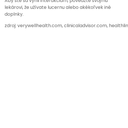
Aby ste sa vyhli interakciám, povedzte svojmu
lekárovi, že užívate lucernu alebo akékoľvek iné
doplnky.
zdroj: verywellhealth.com, clinicaladvisor.com, healthl