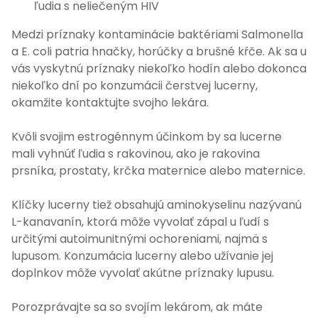
ľudia s neliečeným HIV
Medzi príznaky kontaminácie baktériami Salmonella
a E. coli patria hnačky, horúčky a brušné kŕče. Ak sa u
vás vyskytnú príznaky niekoľko hodín alebo dokonca
niekoľko dní po konzumácii čerstvej lucerny,
okamžite kontaktujte svojho lekára.
Kvôli svojim estrogénnym účinkom by sa lucerne
mali vyhnúť ľudia s rakovinou, ako je rakovina
prsníka, prostaty, krčka maternice alebo maternice.
Klíčky lucerny tiež obsahujú aminokyselinu nazývanú
L-kanavanín, ktorá môže vyvolať zápal u ľudí s
určitými autoimunitnými ochoreniami, najmä s
lupusom. Konzumácia lucerny alebo užívanie jej
doplnkov môže vyvolať akútne príznaky lupusu.
Porozprávajte sa so svojím lekárom, ak máte