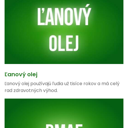
Ľanový olej
Ľanový olej používajú ľudia už tisíce rokov a má celý
rad zdravotných výhod.