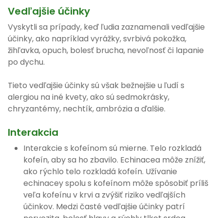
Vedľajšie účinky
Vyskytli sa prípady, keď ľudia zaznamenali vedľajšie
účinky, ako napríklad vyrážky, svrbivá pokožka,
žihľavka, opuch, bolesť brucha, nevoľnosť či lapanie
po dychu.
Tieto vedľajšie účinky sú však bežnejšie u ľudí s
alergiou na iné kvety, ako sú sedmokrásky,
chryzantémy, nechtík, ambrózia a ďalšie.
Interakcia
Interakcie s kofeínom sú mierne. Telo rozkladá
kofeín, aby sa ho zbavilo. Echinacea môže znížiť,
ako rýchlo telo rozkladá kofeín. Užívanie
echinacey spolu s kofeínom môže spôsobiť príliš
veľa kofeínu v krvi a zvýšiť riziko vedľajších
účinkov. Medzi časté vedľajšie účinky patrí