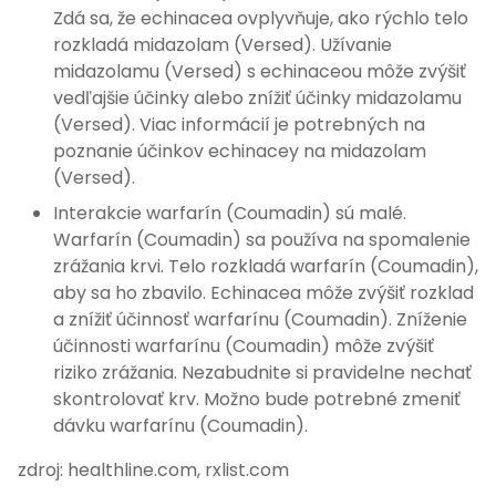
Zdá sa, že echinacea ovplyvňuje, ako rýchlo telo
rozkladá midazolam (Versed). Užívanie
midazolamu (Versed) s echinaceou môže zvýšiť
vedľajšie účinky alebo znížiť účinky midazolamu
(Versed). Viac informácií je potrebných na
poznanie účinkov echinacey na midazolam
(Versed).
Interakcie warfarín (Coumadin) sú malé.
Warfarín (Coumadin) sa používa na spomalenie
zrážania krvi. Telo rozkladá warfarín (Coumadin),
aby sa ho zbavilo. Echinacea môže zvýšiť rozklad
a znížiť účinnosť warfarínu (Coumadin). Zníženie
účinnosti warfarínu (Coumadin) môže zvýšiť
riziko zrážania. Nezabudnite si pravidelne nechať
skontrolovať krv. Možno bude potrebné zmeniť
dávku warfarínu (Coumadin).
zdroj: healthline.com, rxlist.com