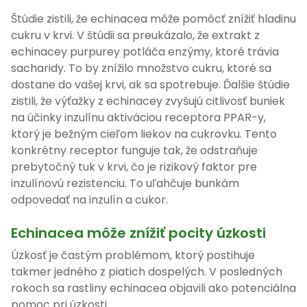
Štúdie zistili, že echinacea môže pomôcť znížiť hladinu
cukru v krvi. V štúdii sa preukázalo, že extrakt z
echinacey purpurey potláča enzýmy, ktoré trávia
sacharidy. To by znížilo množstvo cukru, ktoré sa
dostane do vašej krvi, ak sa spotrebuje. Ďalšie štúdie
zistili, že výťažky z echinacey zvyšujú citlivosť buniek
na účinky inzulínu aktiváciou receptora PPAR-y,
ktorý je bežným cieľom liekov na cukrovku. Tento
konkrétny receptor funguje tak, že odstraňuje
prebytočný tuk v krvi, čo je rizikový faktor pre
inzulínovú rezistenciu. To uľahčuje bunkám
odpovedať na inzulín a cukor.
Echinacea môže znížiť pocity úzkosti
Úzkosť je častým problémom, ktorý postihuje
takmer jedného z piatich dospelých. V posledných
rokoch sa rastliny echinacea objavili ako potenciálna
pomoc pri úzkosti.