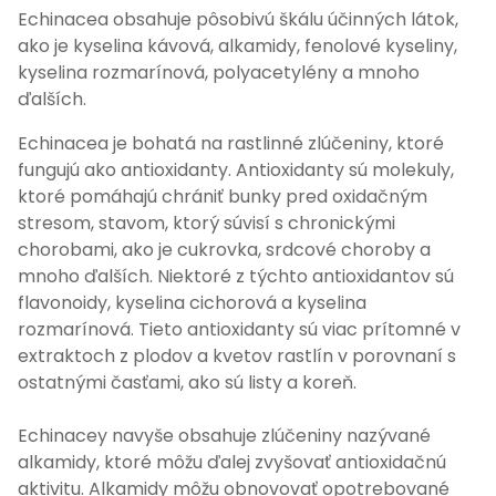
Echinacea obsahuje pôsobivú škálu účinných látok,
ako je kyselina kávová, alkamidy, fenolové kyseliny,
kyselina rozmarínová, polyacetylény a mnoho
ďalších.
Echinacea je bohatá na rastlinné zlúčeniny, ktoré
fungujú ako antioxidanty. Antioxidanty sú molekuly,
ktoré pomáhajú chrániť bunky pred oxidačným
stresom, stavom, ktorý súvisí s chronickými
chorobami, ako je cukrovka, srdcové choroby a
mnoho ďalších. Niektoré z týchto antioxidantov sú
flavonoidy, kyselina cichorová a kyselina
rozmarínová. Tieto antioxidanty sú viac prítomné v
extraktoch z plodov a kvetov rastlín v porovnaní s
ostatnými časťami, ako sú listy a koreň.
Echinacey navyše obsahuje zlúčeniny nazývané
alkamidy, ktoré môžu ďalej zvyšovať antioxidačnú
aktivitu. Alkamidy môžu obnovovať opotrebované