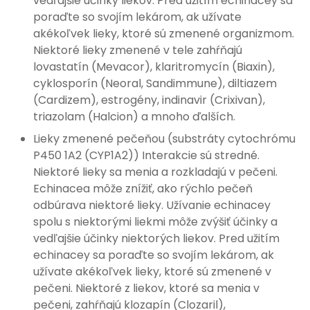
vedľajšie účinky liekov. Pred užitím echinacey sa
poraďte so svojím lekárom, ak užívate
akékoľvek lieky, ktoré sú zmenené organizmom.
Niektoré lieky zmenené v tele zahŕňajú
lovastatín (Mevacor), klaritromycín (Biaxin),
cyklosporín (Neoral, Sandimmune), diltiazem
(Cardizem), estrogény, indinavir (Crixivan),
triazolam (Halcion) a mnoho ďalších.
Lieky zmenené pečeňou (substráty cytochrómu
P450 1A2 (CYP1A2)) Interakcie sú stredné.
Niektoré lieky sa menia a rozkladajú v pečeni.
Echinacea môže znížiť, ako rýchlo pečeň
odbúrava niektoré lieky. Užívanie echinacey
spolu s niektorými liekmi môže zvýšiť účinky a
vedľajšie účinky niektorých liekov. Pred užitím
echinacey sa poraďte so svojím lekárom, ak
užívate akékoľvek lieky, ktoré sú zmenené v
pečeni. Niektoré z liekov, ktoré sa menia v
pečeni, zahŕňajú klozapín (Clozaril),