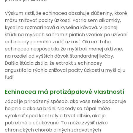
Výskum zistil, že echinacea obsahuje zlúčeniny, ktoré
môžu znižovať pocity úzkosti. Patria sem alkamidy,
kyselina rozmarínová a kyselina kávová. V jednej
štúdii na myšiach sa trom z piatich vzoriek po užívaní
echinacey pomohlo znížiť úzkosť. Okrem toho
echinacea nespôsobila, že myši boli menej aktívne,
na rozdiel od vyšších dávok štandardnej liečby.
Ďalšia štúdia zistila, že extrakt z echinacey
angustifolia rýchlo znižoval pocity úzkosti u myší aj u
ľudí.
Echinacea má protizápalové vlastnosti
Zápal je prirodzený spôsob, ako vaše telo podporuje
hojenie a ako sa bráni. Niekedy sa zápal môže
vymknúť spod kontroly a trvať dlhšie, ako je
potrebné a očakávané. To môže zvýšiť riziko
chronických chorôb a iných zdravotných