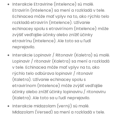
Interakcie Etravirine (Intelence) sú malé.
Etravirín (Intelence) sa mení a rozkladá v tele.
Echinacea môže mať vplyv na to, ako rýchlo telo
rozkladá etravirín (Intelence). Užívanie
echinacey spolu s etravirínom (Intelence) môže
zvýšiť vedľajšie účinky alebo znížiť účinky
etravirínu (Intelence). Ale toto sa u ľudí
neprejavilo.
Interakcie Lopinavir / Ritonavir (Kaletra) sú malé.
Lopinavir / ritonavir (Kaletra) sa mení a rozkladá
v tele. Echinacea môže mať vplyv na to, ako
rýchlo telo odbúrava lopinavir / ritonavir
(Kaletra). Užívanie echinacey spolu s
etravirínom (Intelence) môže zvýšiť vedľajšie
účinky alebo znížiť účinky lopinaviru / ritonaviru
(Kaletra). Ale toto sa u ľudí neprejavilo.
Interakcie midazolam (verný) sú malé.
Midazolam (Versed) sa mení a rozkladá v tele.