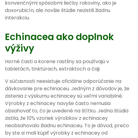
konvenčnými spôsobmi liečby rakoviny, ako je
doxorubicín, ale novšie štúdie nezistili žiadnu
interakciu.
Echinacea ako doplnok
výživy
Horné časti a korene rastliny sa používajú v
tabletách, tinktúrach, extraktoch a čaji.
V súčasnosti neexistuje oficiálne odporúčanie na
dávkovanie pre echinaceu. Jedným z dôvodov je, že
zistenia z výskumu echinacey sú veľmi variabilné.
Výrobky z echinacey navyše často nemusia
obsahovať to, čo je uvedené na štítku. Jedna štúdia
zistila, že 10% vzoriek výrobkov z echinacey
neobsahovalo žiadnu echinaceu. To je dôvod, prečo
by ste si mali kúpiť výrobky z echinacey od