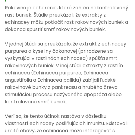
Rakovina je ochorenie, ktoré zahŕňa nekontrolovaný
rast buniek. Štúdie preukázali, že extrakty z
echinacey môžu potlačiť rast rakovinových buniek a
dokonca spustiť smrť rakovinových buniek.
V jednej štúdii sa preukázalo, že extrakt z echinacey
purpurea a kyseliny čakanovej (prirodzene sa
vyskytujúci v rastlinách echinacea) spúšťa smrť
rakovinových buniek. V inej štúdii extrakty z rastlín
echinacea (Echinacea purpurea, Echinacea
angustifolia a Echinacea pallida) zabíjali ľudské
rakovinové bunky z pankreasu a hrubého čreva
stimuláciou procesu nazývaného apoptóza alebo
kontrolovaná smrť buniek.
Verí sa, že tento účinok nastáva v dôsledku
vlastností echinacey posilňujúcich imunitu. Existovali
určité obavy, že echinacea môže interagovať s