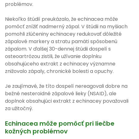
problémov.
Niekoľko štúdií preukázalo, že echinacea môže
pomôcť znížiť nadmerný zápal. V štúdii na myšiach
pomohli zlúčeniny echinacey redukovať dôležité
zápalové markery a stratu pamäti spôsobenú
zápalom. V ďalšej 30-dennej štúdii dospelí s
osteoartrózou zistili, že užívanie doplnku
obsahujúceho extrakt z echinacey významne
znižovalo zápaly, chronické bolesti a opuchy.
Je zaujímavé, že títo dospelí nereagovali dobre na
bežné nesteroidné zápalové lieky (NSAID), ale
doplnok obsahujúci extrakt z echinacey považovali
za užitočný.
Echinacea môže pomôcť pri liečbe
kožných problémov