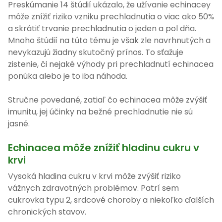
Preskúmanie 14 štúdií ukázalo, že užívanie echinacey
môže znížiť riziko vzniku prechladnutia o viac ako 50%
a skrátiť trvanie prechladnutia o jeden a pol dňa.
Mnoho štúdií na túto tému je však zle navrhnutých a
nevykazujú žiadny skutočný prínos. To sťažuje
zistenie, či nejaké výhody pri prechladnutí echinacea
ponúka alebo je to iba náhoda.
Stručne povedané, zatiaľ čo echinacea môže zvýšiť
imunitu, jej účinky na bežné prechladnutie nie sú
jasné.
Echinacea môže znížiť hladinu cukru v
krvi
Vysoká hladina cukru v krvi môže zvýšiť riziko
vážnych zdravotných problémov. Patrí sem
cukrovka typu 2, srdcové choroby a niekoľko ďalších
chronických stavov.