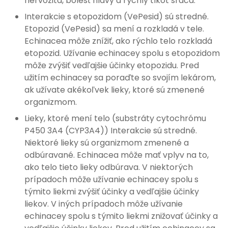
nervozita, bolesť hlavy a rýchly tlkot srdca.
Interakcie s etopozidom (VePesid) sú stredné.
Etopozid (VePesid) sa mení a rozkladá v tele.
Echinacea môže znížiť, ako rýchlo telo rozkladá
etopozid. Užívanie echinacey spolu s etopozidom
môže zvýšiť vedľajšie účinky etopozidu. Pred
užitím echinacey sa poraďte so svojím lekárom,
ak užívate akékoľvek lieky, ktoré sú zmenené
organizmom.
Lieky, ktoré mení telo (substráty cytochrómu
P450 3A4 (CYP3A4)) Interakcie sú stredné.
Niektoré lieky sú organizmom zmenené a
odbúravané. Echinacea môže mať vplyv na to,
ako telo tieto lieky odbúrava. V niektorých
prípadoch môže užívanie echinacey spolu s
týmito liekmi zvýšiť účinky a vedľajšie účinky
liekov. V iných prípadoch môže užívanie
echinacey spolu s týmito liekmi znižovať účinky a