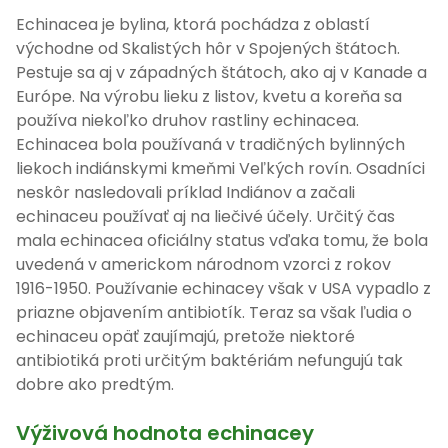
Echinacea je bylina, ktorá pochádza z oblastí
východne od Skalistých hôr v Spojených štátoch.
Pestuje sa aj v západných štátoch, ako aj v Kanade a
Európe. Na výrobu lieku z listov, kvetu a koreňa sa
používa niekoľko druhov rastliny echinacea.
Echinacea bola používaná v tradičných bylinných
liekoch indiánskymi kmeňmi Veľkých rovín. Osadníci
neskôr nasledovali príklad Indiánov a začali
echinaceu používať aj na liečivé účely. Určitý čas
mala echinacea oficiálny status vďaka tomu, že bola
uvedená v americkom národnom vzorci z rokov
1916-1950. Používanie echinacey však v USA vypadlo z
priazne objavením antibiotík. Teraz sa však ľudia o
echinaceu opäť zaujímajú, pretože niektoré
antibiotiká proti určitým baktériám nefungujú tak
dobre ako predtým.
Výživová hodnota echinacey