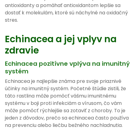
antioxidanty a pomáhať antioxidantom lepšie sa
dostať k molekulám, ktoré sú náchylné na oxidačný
stres.
Echinacea a jej vplyv na
zdravie
Echinacea pozitívne vplýva na imunitný
systém
Echinacea je najlepšie známa pre svoje priaznivé
účinky na imunitný systém. Početné štúdie zistili, že
táto rastlina môže pomôcť vášmu imunitnému
systému v boji proti infekciám a vírusom, čo vám
môže pomôcť rýchlejšie sa zotaviť z choroby. To je
jeden z dôvodov, prečo sa echinacea často používa
na prevenciu alebo liečbu bežného nachladnutia.