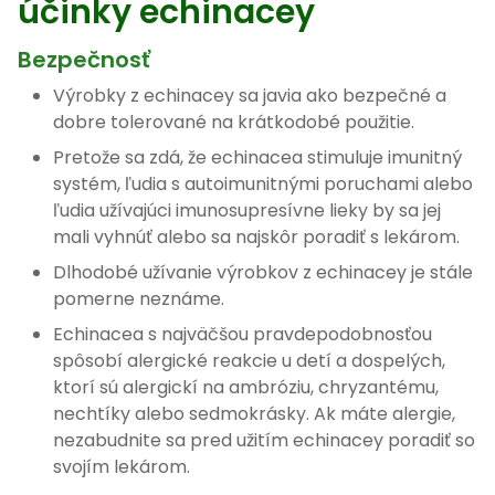
účinky echinacey
Bezpečnosť
Výrobky z echinacey sa javia ako bezpečné a
dobre tolerované na krátkodobé použitie.
Pretože sa zdá, že echinacea stimuluje imunitný
systém, ľudia s autoimunitnými poruchami alebo
ľudia užívajúci imunosupresívne lieky by sa jej
mali vyhnúť alebo sa najskôr poradiť s lekárom.
Dlhodobé užívanie výrobkov z echinacey je stále
pomerne neznáme.
Echinacea s najväčšou pravdepodobnosťou
spôsobí alergické reakcie u detí a dospelých,
ktorí sú alergickí na ambróziu, chryzantému,
nechtíky alebo sedmokrásky. Ak máte alergie,
nezabudnite sa pred užitím echinacey poradiť so
svojím lekárom.