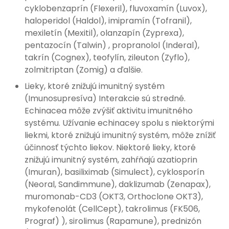
cyklobenzaprín (Flexeril), fluvoxamín (Luvox),
haloperidol (Haldol), imipramín (Tofranil),
mexiletín (Mexitil), olanzapín (Zyprexa),
pentazocín (Talwin) , propranolol (Inderal),
takrín (Cognex), teofylín, zileuton (Zyflo),
zolmitriptan (Zomig) a ďalšie.
Lieky, ktoré znižujú imunitný systém
(Imunosupresíva) Interakcie sú stredné.
Echinacea môže zvýšiť aktivitu imunitného
systému. Užívanie echinacey spolu s niektorými
liekmi, ktoré znižujú imunitný systém, môže znížiť
účinnosť týchto liekov. Niektoré lieky, ktoré
znižujú imunitný systém, zahŕňajú azatioprin
(Imuran), basiliximab (Simulect), cyklosporín
(Neoral, Sandimmune), daklizumab (Zenapax),
muromonab-CD3 (OKT3, Orthoclone OKT3),
mykofenolát (CellCept), takrolimus (FK506,
Prograf) ), sirolimus (Rapamune), prednizón