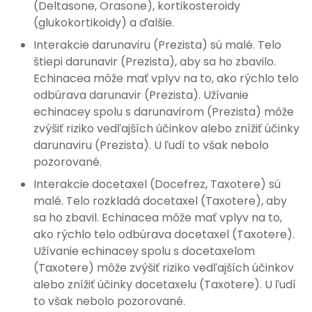
(Deltasone, Orasone), kortikosteroidy
(glukokortikoidy) a ďalšie.
Interakcie darunaviru (Prezista) sú malé. Telo
štiepi darunavir (Prezista), aby sa ho zbavilo.
Echinacea môže mať vplyv na to, ako rýchlo telo
odbúrava darunavir (Prezista). Užívanie
echinacey spolu s darunavirom (Prezista) môže
zvýšiť riziko vedľajších účinkov alebo znížiť účinky
darunaviru (Prezista). U ľudí to však nebolo
pozorované.
Interakcie docetaxel (Docefrez, Taxotere) sú
malé. Telo rozkladá docetaxel (Taxotere), aby
sa ho zbavil. Echinacea môže mať vplyv na to,
ako rýchlo telo odbúrava docetaxel (Taxotere).
Užívanie echinacey spolu s docetaxelom
(Taxotere) môže zvýšiť riziko vedľajších účinkov
alebo znížiť účinky docetaxelu (Taxotere). U ľudí
to však nebolo pozorované.