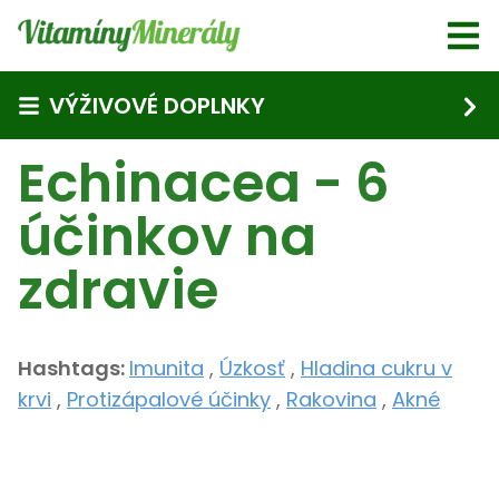
Skip to main content
VÝŽIVOVÉ DOPLNKY
Echinacea - 6
účinkov na
zdravie
Hashtags:
Imunita
,
Úzkosť
,
Hladina cukru v
krvi
,
Protizápalové účinky
,
Rakovina
,
Akné