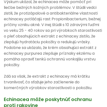
Výskum ukázal, že echinacea môže pomôcť pri
liečbe bežných kožných problémov. V štúdii vedci
zistili, že protizápalové a antibakteriálne vlastnosti
echinacey potláčajú rast Propionibacterium, bežnej
príčiny vzniku akné. V inej štúdii s 10 zdravými ľuďmi
vo veku 25 - 40 rokov sa pri výrobkoch starostlivosti
o pleť obsahujúcich extrakt z echinacey zistilo, že
zlepšujú hydratáciu pokožky a redukujú vrásky.
Podobne sa ukázalo, že krém obsahujúci extrakt z
echinacey purpurea zlepšuje príznaky ekzému a
pomáha opraviť tenkú ochrannú vonkajšiu vrstvu
pokožky.
Zdá sa však, že extrakt z echinacey má krátku
trvanlivosť, čo sťažuje jeho začlenenie do
komerčných výrobkov starostlivosti o pokožku.
Echinacea môže poskytnúť ochranu
proti rakovine