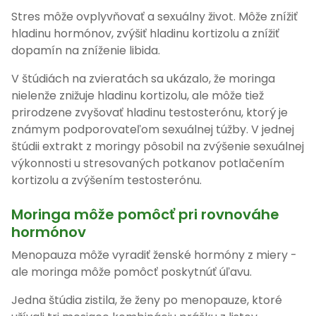
Stres môže ovplyvňovať a sexuálny život. Môže znížiť
hladinu hormónov, zvýšiť hladinu kortizolu a znížiť
dopamín na zníženie libida.
V štúdiách na zvieratách sa ukázalo, že moringa
nielenže znižuje hladinu kortizolu, ale môže tiež
prirodzene zvyšovať hladinu testosterónu, ktorý je
známym podporovateľom sexuálnej túžby. V jednej
štúdii extrakt z moringy pôsobil na zvýšenie sexuálnej
výkonnosti u stresovaných potkanov potlačením
kortizolu a zvýšením testosterónu.
Moringa môže pomôcť pri rovnováhe
hormónov
Menopauza môže vyradiť ženské hormóny z miery -
ale moringa môže pomôcť poskytnúť úľavu.
Jedna štúdia zistila, že ženy po menopauze, ktoré