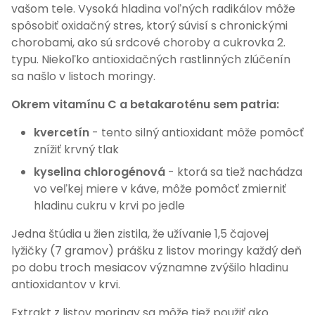
vašom tele. Vysoká hladina voľných radikálov môže
spôsobiť oxidačný stres, ktorý súvisí s chronickými
chorobami, ako sú srdcové choroby a cukrovka 2.
typu. Niekoľko antioxidačných rastlinných zlúčenín
sa našlo v listoch moringy.
Okrem vitamínu C a betakaroténu sem patria:
kvercetín
- tento silný antioxidant môže pomôcť
znížiť krvný tlak
kyselina chlorogénová
- ktorá sa tiež nachádza
vo veľkej miere v káve, môže pomôcť zmierniť
hladinu cukru v krvi po jedle
Jedna štúdia u žien zistila, že užívanie 1,5 čajovej
lyžičky (7 gramov) prášku z listov moringy každý deň
po dobu troch mesiacov významne zvýšilo hladinu
antioxidantov v krvi.
Extrakt z listov moringy sa môže tiež použiť ako