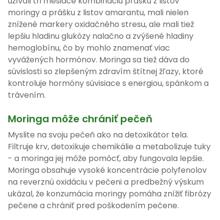
užívali tri mesiace kombináciu prášku z listov
moringy a prášku z listov amarantu, mali nielen
znížené markery oxidačného stresu, ale mali tiež
lepšiu hladinu glukózy nalačno a zvýšené hladiny
hemoglobínu, čo by mohlo znamenať viac
vyvážených hormónov. Moringa sa tiež dáva do
súvislosti so zlepšeným zdravím štítnej žľazy, ktoré
kontroluje hormóny súvisiace s energiou, spánkom a
trávením.
Moringa môže chrániť pečeň
Myslite na svoju pečeň ako na detoxikátor tela.
Filtruje krv, detoxikuje chemikálie a metabolizuje tuky
- a moringa jej môže pomôcť, aby fungovala lepšie.
Moringa obsahuje vysoké koncentrácie polyfenolov
na reverznú oxidáciu v pečeni a predbežný výskum
ukázal, že konzumácia moringy pomáha znížiť fibrózy
pečene a chrániť pred poškodením pečene.