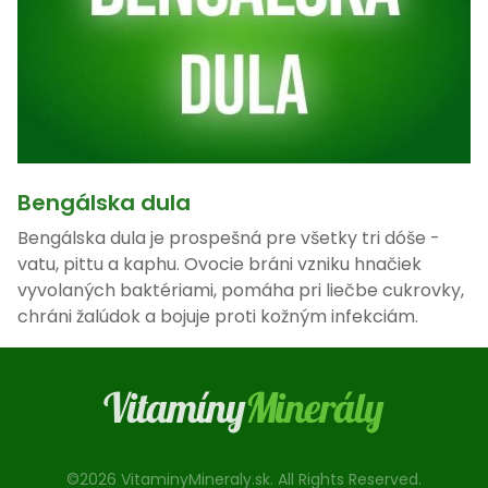
Bengálska dula
Bengálska dula je prospešná pre všetky tri dóše -
vatu, pittu a kaphu. Ovocie bráni vzniku hnačiek
vyvolaných baktériami, pomáha pri liečbe cukrovky,
chráni žalúdok a bojuje proti kožným infekciám.
©2026 VitaminyMineraly.sk. All Rights Reserved.