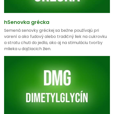
hSenovka grécka
Semená senovky gréckej sa bežne používajú pri
varení a ako ľudový alebo tradičný liek na cukrovku
a stratu chuti do jedla, ako aj na stimuláciu tvorby
mlieka u dojčiacich žien.