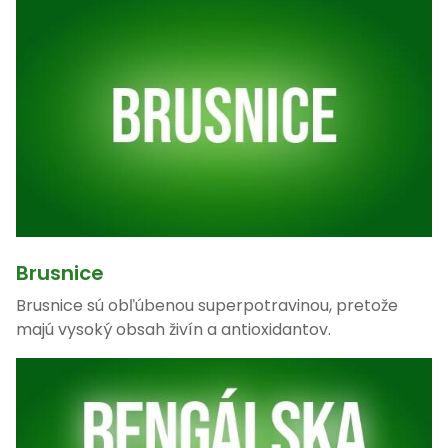
Brusnice
Brusnice sú obľúbenou superpotravinou, pretože
majú vysoký obsah živín a antioxidantov.