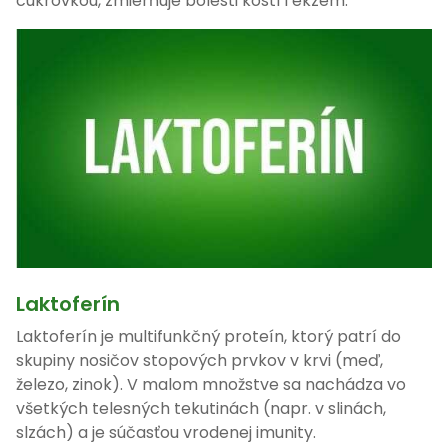
cukrovkou, zmierňuje bolesti kostí i ekzém.
Laktoferín
Laktoferín je multifunkčný proteín, ktorý patrí do
skupiny nosičov stopových prvkov v krvi (meď,
železo, zinok). V malom množstve sa nachádza vo
všetkých telesných tekutinách (napr. v slinách,
slzách) a je súčasťou vrodenej imunity.