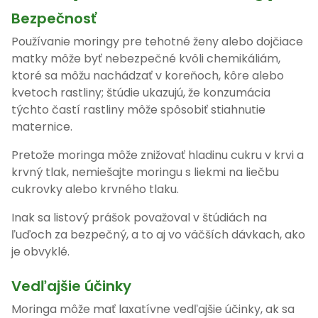
Bezpečnosť
Používanie moringy pre tehotné ženy alebo dojčiace
matky môže byť nebezpečné kvôli chemikáliám,
ktoré sa môžu nachádzať v koreňoch, kôre alebo
kvetoch rastliny; štúdie ukazujú, že konzumácia
týchto častí rastliny môže spôsobiť stiahnutie
maternice.
Pretože moringa môže znižovať hladinu cukru v krvi a
krvný tlak, nemiešajte moringu s liekmi na liečbu
cukrovky alebo krvného tlaku.
Inak sa listový prášok považoval v štúdiách na
ľuďoch za bezpečný, a to aj vo väčších dávkach, ako
je obvyklé.
Vedľajšie účinky
Moringa môže mať laxatívne vedľajšie účinky, ak sa