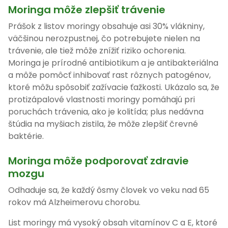
Moringa môže zlepšiť trávenie
Prášok z listov moringy obsahuje asi 30% vlákniny,
väčšinou nerozpustnej, čo potrebujete nielen na
trávenie, ale tiež môže znížiť riziko ochorenia.
Moringa je prírodné antibiotikum a je antibakteriálna
a môže pomôcť inhibovať rast rôznych patogénov,
ktoré môžu spôsobiť zažívacie ťažkosti. Ukázalo sa, že
protizápalové vlastnosti moringy pomáhajú pri
poruchách trávenia, ako je kolitída; plus nedávna
štúdia na myšiach zistila, že môže zlepšiť črevné
baktérie.
Moringa môže podporovať zdravie
mozgu
Odhaduje sa, že každý ôsmy človek vo veku nad 65
rokov má Alzheimerovu chorobu.
List moringy má vysoký obsah vitamínov C a E, ktoré