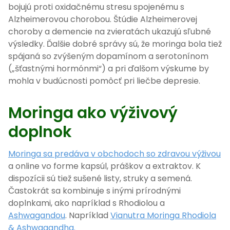
bojujú proti oxidačnému stresu spojenému s
Alzheimerovou chorobou. Štúdie Alzheimerovej
choroby a demencie na zvieratách ukazujú sľubné
výsledky. Ďalšie dobré správy sú, že moringa bola tiež
spájaná so zvýšeným dopamínom a serotonínom
(„šťastnými hormónmi“) a pri ďalšom výskume by
mohla v budúcnosti pomôcť pri liečbe depresie.
Moringa ako výživový
doplnok
Moringa sa predáva v obchodoch so zdravou výživou
a online vo forme kapsúl, práškov a extraktov. K
dispozícii sú tiež sušené listy, struky a semená.
Častokrát sa kombinuje s inými prírodnými
doplnkami, ako napríklad s Rhodiolou a
Ashwagandou
. Napríklad
Vianutra Moringa Rhodiola
& Ashwagandha.