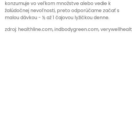
konzumuje vo veľkom množstve alebo vedie k
žalúdočnej nevoľnosti, preto odporúčame začať s
malou dávkou - ½ až 1 čajovou lyžičkou denne.
zdroj: healthline.com, indbodygreen.com, verywellhea