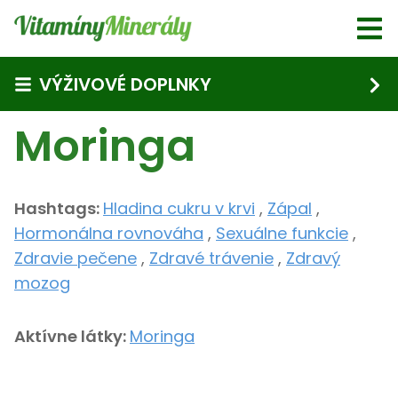
Skip to main content
VÝŽIVOVÉ DOPLNKY
Moringa
Hashtags:
Hladina cukru v krvi
,
Zápal
,
Hormonálna rovnováha
,
Sexuálne funkcie
,
Zdravie pečene
,
Zdravé trávenie
,
Zdravý
mozog
Aktívne látky:
Moringa