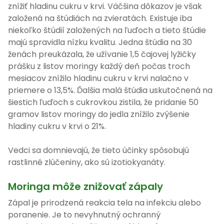
znížiť hladinu cukru v krvi. Väčšina dôkazov je však
založená na štúdiách na zvieratách. Existuje iba
niekoľko štúdií založených na ľuďoch a tieto štúdie
majú spravidla nízku kvalitu. Jedna štúdia na 30
ženách preukázala, že užívanie 1,5 čajovej lyžičky
prášku z listov moringy každý deň počas troch
mesiacov znížilo hladinu cukru v krvi nalačno v
priemere o 13,5%. Ďalšia malá štúdia uskutočnená na
šiestich ľuďoch s cukrovkou zistila, že pridanie 50
gramov listov moringy do jedla znížilo zvýšenie
hladiny cukru v krvi o 21%.
Vedci sa domnievajú, že tieto účinky spôsobujú
rastlinné zlúčeniny, ako sú izotiokyanáty.
Moringa môže znižovať zápaly
Zápal je prirodzená reakcia tela na infekciu alebo
poranenie. Je to nevyhnutný ochranný