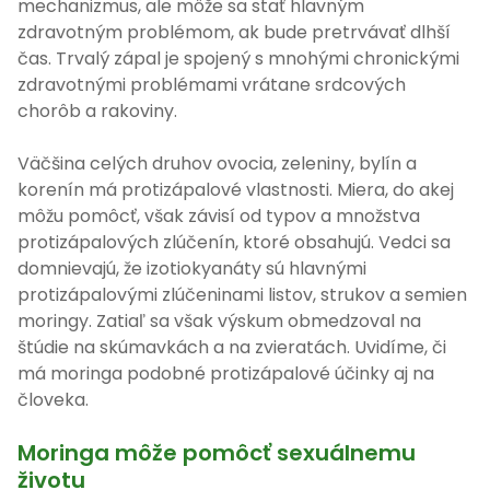
mechanizmus, ale môže sa stať hlavným
zdravotným problémom, ak bude pretrvávať dlhší
čas. Trvalý zápal je spojený s mnohými chronickými
zdravotnými problémami vrátane srdcových
chorôb a rakoviny.
Väčšina celých druhov ovocia, zeleniny, bylín a
korenín má protizápalové vlastnosti. Miera, do akej
môžu pomôcť, však závisí od typov a množstva
protizápalových zlúčenín, ktoré obsahujú. Vedci sa
domnievajú, že izotiokyanáty sú hlavnými
protizápalovými zlúčeninami listov, strukov a semien
moringy. Zatiaľ sa však výskum obmedzoval na
štúdie na skúmavkách a na zvieratách. Uvidíme, či
má moringa podobné protizápalové účinky aj na
človeka.
Moringa môže pomôcť sexuálnemu
životu