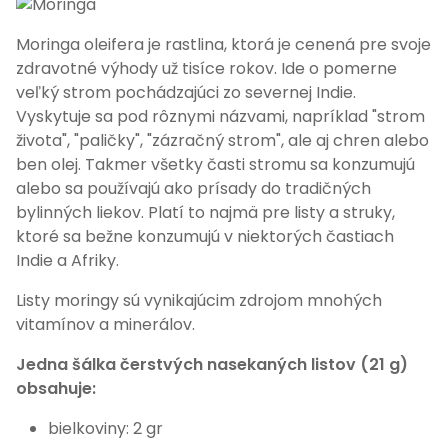
Moringa oleifera je rastlina, ktorá je cenená pre svoje
zdravotné výhody už tisíce rokov. Ide o pomerne
veľký strom pochádzajúci zo severnej Indie.
Vyskytuje sa pod rôznymi názvami, napríklad "strom
života", "paličky", "zázračný strom", ale aj chren alebo
ben olej. Takmer všetky časti stromu sa konzumujú
alebo sa používajú ako prísady do tradičných
bylinných liekov. Platí to najmä pre listy a struky,
ktoré sa bežne konzumujú v niektorých častiach
Indie a Afriky.
Listy moringy sú vynikajúcim zdrojom mnohých
vitamínov a minerálov.
Jedna šálka čerstvých nasekaných listov (21 g)
obsahuje:
bielkoviny: 2 gr