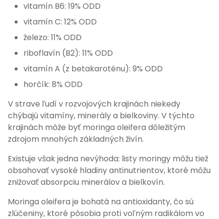
vitamín B6: 19% ODD
vitamín C: 12% ODD
železo: 11% ODD
riboflavín (B2): 11% ODD
vitamín A (z betakaroténu): 9% ODD
horčík: 8% ODD
V strave ľudí v rozvojových krajinách niekedy
chýbajú vitamíny, minerály a bielkoviny. V týchto
krajinách môže byť moringa oleifera dôležitým
zdrojom mnohých základných živín.
Existuje však jedna nevýhoda: listy moringy môžu tiež
obsahovať vysoké hladiny antinutrientov, ktoré môžu
znižovať absorpciu minerálov a bielkovín.
Moringa oleifera je bohatá na antioxidanty, čo sú
zlúčeniny, ktoré pôsobia proti voľným radikálom vo