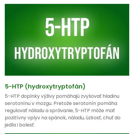
5-HTP (hydroxytryptofán)
5-HTP doplnky výživy pomáhajú zvyšovať hladinu
serotonínu v mozgu. Pretože serotonín pomáha
regulovať náladu a správanie, 5-HTP môže mať
pozitívny vplyv na spánok, náladu, úzkosť, chuť do
jedla i bolesť.