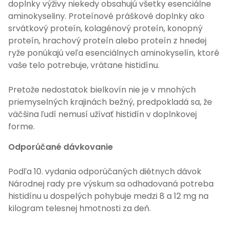
doplnky výživy niekedy obsahujú všetky esenciálne
aminokyseliny. Proteínové práškové doplnky ako
srvátkový proteín, kolagénový proteín, konopný
proteín, hrachový proteín alebo proteín z hnedej
ryže ponúkajú veľa esenciálnych aminokyselín, ktoré
vaše telo potrebuje, vrátane histidínu.
Pretože nedostatok bielkovín nie je v mnohých
priemyselných krajinách bežný, predpokladá sa, že
väčšina ľudí nemusí užívať histidín v doplnkovej
forme.
Odporúčané dávkovanie
Podľa 10. vydania odporúčaných diétnych dávok
Národnej rady pre výskum sa odhadovaná potreba
histidínu u dospelých pohybuje medzi 8 a 12 mg na
kilogram telesnej hmotnosti za deň.