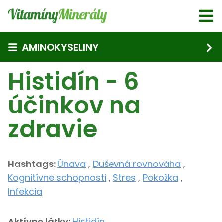
Skip to main content
AMINOKYSELINY
Histidín - 6
účinkov na
zdravie
Hashtags:
Únava
,
Duševná rovnováha
,
Kognitívne schopnosti
,
Stres
,
Pokožka
,
Infekcia
Aktívne látky:
Histidín