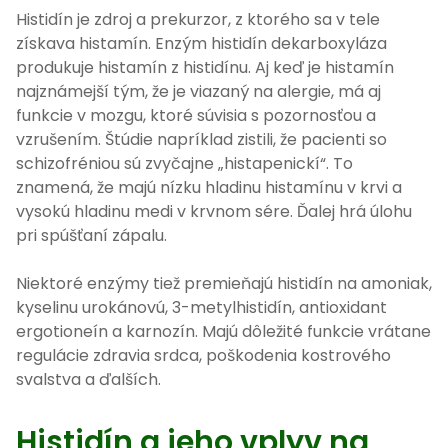
Histidín je zdroj a prekurzor, z ktorého sa v tele
získava histamín. Enzým histidín dekarboxyláza
produkuje histamín z histidínu. Aj keď je histamín
najznámejší tým, že je viazaný na alergie, má aj
funkcie v mozgu, ktoré súvisia s pozornosťou a
vzrušením. Štúdie napríklad zistili, že pacienti so
schizofréniou sú zvyčajne „histapenickí“. To
znamená, že majú nízku hladinu histamínu v krvi a
vysokú hladinu medi v krvnom sére. Ďalej hrá úlohu
pri spúšťaní zápalu.
Niektoré enzýmy tiež premieňajú histidín na amoniak,
kyselinu urokánovú, 3-metylhistidín, antioxidant
ergotioneín a karnozín. Majú dôležité funkcie vrátane
regulácie zdravia srdca, poškodenia kostrového
svalstva a ďalších.
Histidín a jeho vplyv na