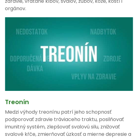
zdravie, vrátane kĺbov, svalov, zubov, kože, kostí i
orgánov.
Treonín
Medzi výhody treonínu patrí jeho schopnosť
podporovať zdravie tráviaceho traktu, posilňovať
imunitný systém, zlepšovať svalovú silu, znižovať
svalové kŕče, zmierňovať úzkosť a mierne depresie a