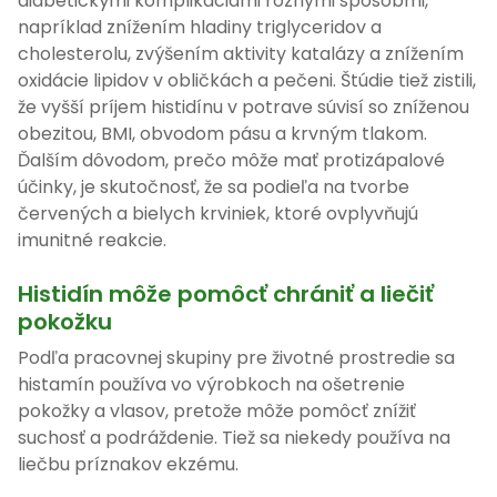
diabetickými komplikáciami rôznymi spôsobmi,
napríklad znížením hladiny triglyceridov a
cholesterolu, zvýšením aktivity katalázy a znížením
oxidácie lipidov v obličkách a pečeni. Štúdie tiež zistili,
že vyšší príjem histidínu v potrave súvisí so zníženou
obezitou, BMI, obvodom pásu a krvným tlakom.
Ďalším dôvodom, prečo môže mať protizápalové
účinky, je skutočnosť, že sa podieľa na tvorbe
červených a bielych krviniek, ktoré ovplyvňujú
imunitné reakcie.
Histidín môže pomôcť chrániť a liečiť
pokožku
Podľa pracovnej skupiny pre životné prostredie sa
histamín používa vo výrobkoch na ošetrenie
pokožky a vlasov, pretože môže pomôcť znížiť
suchosť a podráždenie. Tiež sa niekedy používa na
liečbu príznakov ekzému.