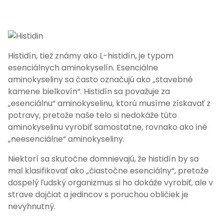
Histidín, tiež známy ako L-histidín, je typom
esenciálnych aminokyselín. Esenciálne
aminokyseliny sa často označujú ako „stavebné
kamene bielkovín“. Histidín sa považuje za
„esenciálnu“ aminokyselinu, ktorú musíme získavať z
potravy, pretože naše telo si nedokáže túto
aminokyselinu vyrobiť samostatne, rovnako ako iné
„neesenciálne“ aminokyseliny.
Niektorí sa skutočne domnievajú, že histidín by sa
mal klasifikovať ako „čiastočne esenciálny“, pretože
dospelý ľudský organizmus si ho dokáže vyrobiť, ale v
strave dojčiat a jedincov s poruchou obličiek je
nevyhnutný.