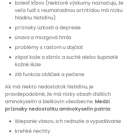
bolesť kĺbov (niektoré výskumy naznačujú, že
veľa ľudí s reumatoidnou artritídou má nízku
hladinu histidínu)
príznaky úzkosti a depresie
únava a mozgová hmla
problémy s rastom u dojčiat
zápal kože a slizníc a suché alebo šupinaté
kožné lézie
zlá funkcia obličiek a pečene
Ak má niekto nedostatok histidínu, je
pravdepodobné, že má nízky obsah ďalších
aminokyselín a bielkovín všeobecne.
Medzi
príznaky nedostatku aminokyselín patria
:
štiepanie vlasov, ich rednutie a vypadávanie
krehké nechty