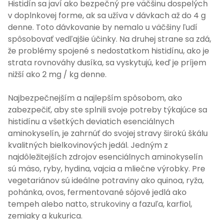
Histidín sa javí ako bezpečný pre väčšinu dospelých
v doplnkovej forme, ak sa užíva v dávkach až do 4 g
denne. Toto dávkovanie by nemalo u väčšiny ľudí
spôsobovať vedľajšie účinky. Na druhej strane sa zdá,
že problémy spojené s nedostatkom histidínu, ako je
strata rovnováhy dusíka, sa vyskytujú, keď je príjem
nižší ako 2 mg / kg denne.
Najbezpečnejším a najlepším spôsobom, ako
zabezpečiť, aby ste splnili svoje potreby týkajúce sa
histidínu a všetkých deviatich esenciálnych
aminokyselín, je zahrnúť do svojej stravy širokú škálu
kvalitných bielkovinových jedál. Jedným z
najdôležitejších zdrojov esenciálnych aminokyselín
sú mäso, ryby, hydina, vajcia a mliečne výrobky. Pre
vegetariánov sú ideálne potraviny ako quinoa, ryža,
pohánka, ovos, fermentované sójové jedlá ako
tempeh alebo natto, strukoviny a fazuľa, karfiol,
zemiaky a kukurica.