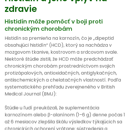
zdravie
Histidín môže pomôcť v boji proti
chronickým chorobám
Histidín sa premieňa na karnozín, čo je „dipeptid
obsahujúci histidín“ (HCD), ktorý sa nachádza v
mozgovom tkanive, kostrovom a srdcovom svale.
Niektoré štúdie zistili, že HCD môže predchádzať
chronickým chorobám prostredníctvom svojich
protizápalových, antioxidačných, antiglykačných,
antiischemických a chelatačných vlastností. Podľa
systematického prehľadu zverejneného v British
Medical Journal (BMJ):
Štúdie u ľudí preukázali, že suplementácia
karnozínom alebo β-alanínom (1–6 g) denne počas 1
až 6 mesiacov zlepšila škálu výsledkov týkajúcich sa
chronických ochorení vrátane: sústredenia a