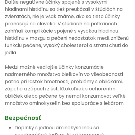
Ďalšie negatívne účinky spojené s vysokými
hladinami histidínu sa tiež preukázali v štúdiách na
zvieratách, nie je však známe, ako sa tieto účinky
prenášajú na človeka. V štúdiách na potkanoch
zahŕňali komplikácie spojené s vysokou hladinou
histidínu v mozgu a pečeni nedostatok medi, zníženú
funkciu pečene, vysoký cholesterol a stratu chuti do
jedla.
Medzi možné vedľajšie účinky konzumácie
nadmerného množstva bielkovín vo všeobecnosti
patria prírastok hmotnosti, problémy s obličkami,
zápcha a zápach z úst. Ktokoľvek s ochorením
obličiek alebo pečene by nemal konzumovať veľké
množstvo aminokyselín bez spolupráce s lekárom.
Bezpečnosť
Doplnky s jednou aminokyselinou sa
neodporúčajú ľuďom, ktorí konzumujú