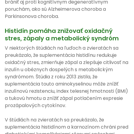
brániť aj proti kognitívnym degeneratívnym
poruchám, ako sú Alzheimerova choroba a
Parkinsonova choroba.
Histidín pomáha znižovať oxidačný
stres, zápaly a metabolický syndróm
V niektorých štúdiách na ľuďoch a zvieratách sa
preukázalo, že suplementácia histidínu redukuje
oxidačný stres, zmierňuje zápal a zlepšuje citlivosť na
inzulín u obéznych dospelých s metabolickým
syndrómom. Štúdia z roku 2013 zistila, že
suplementácia touto aminokyselinou môže znížiť
inzulínovú rezistenciu, index telesnej hmotnosti (BMI)
a tukovú hmotu a znížiť zápal potlačením expresie
prozápalových cytokínov.
V štúdiách na zvieratách sa preukázalo, že
suplementácia histidínom a karnozínom chráni pred