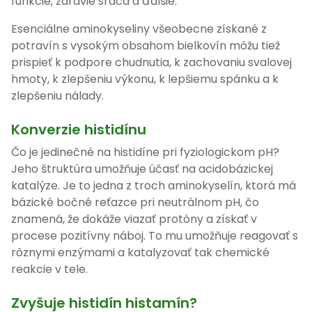
funkcie, zdravie srdca a ďalšie.
Esenciálne aminokyseliny všeobecne získané z
potravín s vysokým obsahom bielkovín môžu tiež
prispieť k podpore chudnutia, k zachovaniu svalovej
hmoty, k zlepšeniu výkonu, k lepšiemu spánku a k
zlepšeniu nálady.
Konverzie histidínu
Čo je jedinečné na histidíne pri fyziologickom pH?
Jeho štruktúra umožňuje účasť na acidobázickej
katalýze. Je to jedna z troch aminokyselín, ktorá má
bázické bočné reťazce pri neutrálnom pH, čo
znamená, že dokáže viazať protóny a získať v
procese pozitívny náboj. To mu umožňuje reagovať s
rôznymi enzýmami a katalyzovať tak chemické
reakcie v tele.
Zvyšuje histidín histamín?