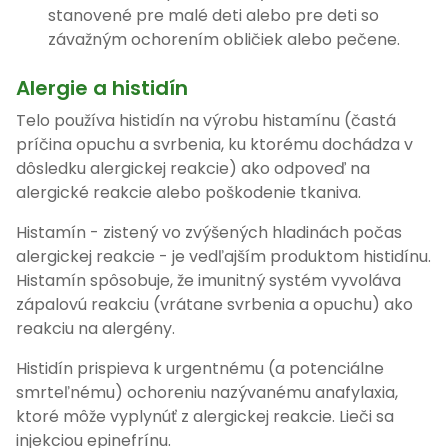
stanovené pre malé deti alebo pre deti so
závažným ochorením obličiek alebo pečene.
Alergie a histidín
Telo používa histidín na výrobu histamínu (častá
príčina opuchu a svrbenia, ku ktorému dochádza v
dôsledku alergickej reakcie) ako odpoveď na
alergické reakcie alebo poškodenie tkaniva.
Histamín - zistený vo zvýšených hladinách počas
alergickej reakcie - je vedľajším produktom histidínu.
Histamín spôsobuje, že imunitný systém vyvoláva
zápalovú reakciu (vrátane svrbenia a opuchu) ako
reakciu na alergény.
Histidín prispieva k urgentnému (a potenciálne
smrteľnému) ochoreniu nazývanému anafylaxia,
ktoré môže vyplynúť z alergickej reakcie. Lieči sa
injekciou epinefrínu.