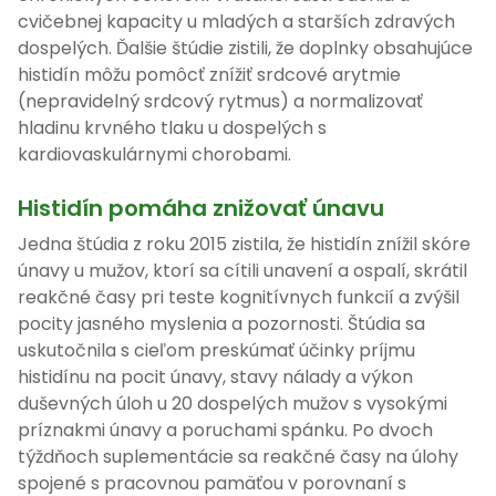
cvičebnej kapacity u mladých a starších zdravých
dospelých. Ďalšie štúdie zistili, že doplnky obsahujúce
histidín môžu pomôcť znížiť srdcové arytmie
(nepravidelný srdcový rytmus) a normalizovať
hladinu krvného tlaku u dospelých s
kardiovaskulárnymi chorobami.
Histidín pomáha znižovať únavu
Jedna štúdia z roku 2015 zistila, že histidín znížil skóre
únavy u mužov, ktorí sa cítili unavení a ospalí, skrátil
reakčné časy pri teste kognitívnych funkcií a zvýšil
pocity jasného myslenia a pozornosti. Štúdia sa
uskutočnila s cieľom preskúmať účinky príjmu
histidínu na pocit únavy, stavy nálady a výkon
duševných úloh u 20 dospelých mužov s vysokými
príznakmi únavy a poruchami spánku. Po dvoch
týždňoch suplementácie sa reakčné časy na úlohy
spojené s pracovnou pamäťou v porovnaní s