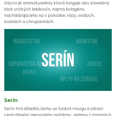
Glycín je aminokyselina, ktorá funguje ako stavebný
blok určitých bielkovín, najmä kolagénu
nachádzajúceho sa v pokožke, väzy, svaloch,
kostiach a chrupavkách.
Serín
Serín hrá dôležitú úlohu vo funkcii mozgu a zdraví
centrálneho nervového systému. Jednou z mnohých