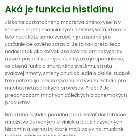
Aká je funkcia histidínu
Získanie dostatočného množstva aminokyselín v
strave - najmä esenciálnych aminokyselín, ktoré si
telo nedokáže samo vyrobiť - je zásadné pre
udržanie celkového zdravia. Je to tak preto, lebo
nedostatok akejkoľvek esenciálnej aminokyseliny
môže spôsobiť vedľajšie účinky, ako je spomalenie,
oslabená funkcia imunitného systému, strata
svalovej hmoty, zmeny chuti do jedla a ďalšie. Ľudské
telo potrebuje aminokyselinu nazývanú histidín pre
mnoho metabolických procesov. Prečo? Je
predchodcom mnohých dôležitých biochemických
produktov.
Napríklad histidín pomáha produkovať dostatočné
množstvo červených krviniek a látok nazývaných
histamín a karnozín, ktoré majú vplyv na imunitné