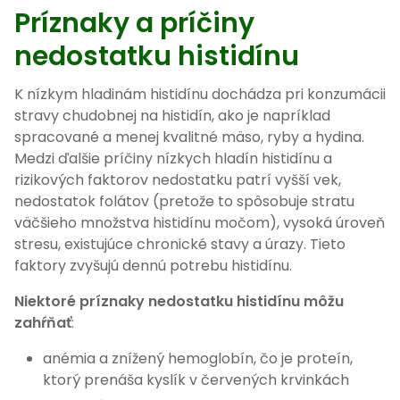
Príznaky a príčiny
nedostatku histidínu
K nízkym hladinám histidínu dochádza pri konzumácii
stravy chudobnej na histidín, ako je napríklad
spracované a menej kvalitné mäso, ryby a hydina.
Medzi ďalšie príčiny nízkych hladín histidínu a
rizikových faktorov nedostatku patrí vyšší vek,
nedostatok folátov (pretože to spôsobuje stratu
väčšieho množstva histidínu močom), vysoká úroveň
stresu, existujúce chronické stavy a úrazy. Tieto
faktory zvyšujú dennú potrebu histidínu.
Niektoré príznaky nedostatku histidínu môžu
zahŕňať
:
anémia a znížený hemoglobín, čo je proteín,
ktorý prenáša kyslík v červených krvinkách