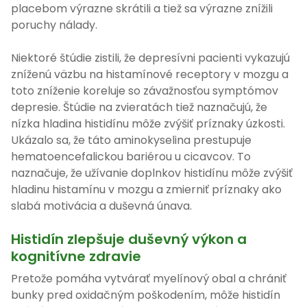
placebom výrazne skrátili a tiež sa výrazne znížili
poruchy nálady.
Niektoré štúdie zistili, že depresívni pacienti vykazujú
zníženú väzbu na histamínové receptory v mozgu a
toto zníženie koreluje so závažnosťou symptómov
depresie. Štúdie na zvieratách tiež naznačujú, že
nízka hladina histidínu môže zvýšiť príznaky úzkosti.
Ukázalo sa, že táto aminokyselina prestupuje
hematoencefalickou bariérou u cicavcov. To
naznačuje, že užívanie doplnkov histidínu môže zvýšiť
hladinu histamínu v mozgu a zmierniť príznaky ako
slabá motivácia a duševná únava.
Histidín zlepšuje duševný výkon a
kognitívne zdravie
Pretože pomáha vytvárať myelínový obal a chrániť
bunky pred oxidačným poškodením, môže histidín