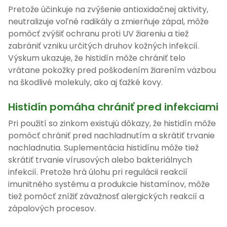
Pretože účinkuje na zvýšenie antioxidačnej aktivity,
neutralizuje voľné radikály a zmierňuje zápal, môže
pomôcť zvýšiť ochranu proti UV žiareniu a tiež
zabrániť vzniku určitých druhov kožných infekcií.
Výskum ukazuje, že histidín môže chrániť telo
vrátane pokožky pred poškodením žiarením väzbou
na škodlivé molekuly, ako aj ťažké kovy.
Histidín pomáha chrániť pred infekciami
Pri použití so zinkom existujú dôkazy, že histidín môže
pomôcť chrániť pred nachladnutím a skrátiť trvanie
nachladnutia. Suplementácia histidínu môže tiež
skrátiť trvanie vírusových alebo bakteriálnych
infekcií. Pretože hrá úlohu pri regulácii reakcií
imunitného systému a produkcie histamínov, môže
tiež pomôcť znížiť závažnosť alergických reakcií a
zápalových procesov.