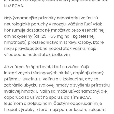
tiež BCAA.
Najvýznamnejšie príznaky nedostatku valínu sú
neurologické poruchy v mozgu. Väčšina ľudí však
konzumuje dostatočné množstvo tejto esenciálnej
aminokyseliny (asi 25 - 65 mg na 1 kg telesnej
hmotnosti) prostredníctvom stravy. Osoby, ktoré
majú pravdepodobne nedostatok valínu, majú
všeobecne nedostatok bielkovín.
Je známe, že športovci, ktorí sa zúčastňujú
intenzívnych tréningových aktivít, dopĺňajú denný
príjem L-leucínu, L-valínu a L-izoleucínu, aby sa
zabránilo úbytku svalovej hmoty a zvýšeniu prírastku
svalovej hmoty. L-valín sa môže užívať samotný, ale
odporúča sa užívať ho spolu s ďalšími BCAA,
leucínom a izoleucínom. Častým odporúčaním je
hľadať výrobky, ktoré majú pomer leucín: izoleucín: