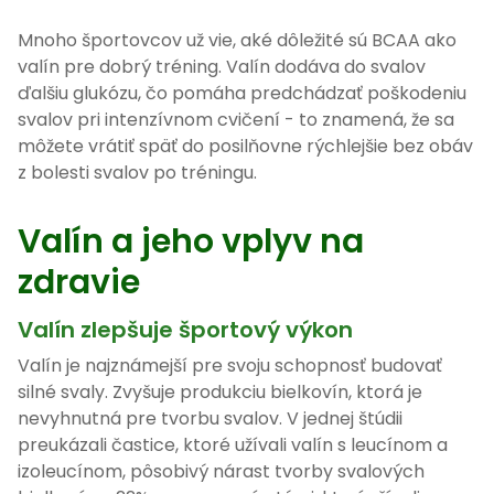
Mnoho športovcov už vie, aké dôležité sú BCAA ako
valín pre dobrý tréning. Valín dodáva do svalov
ďalšiu glukózu, čo pomáha predchádzať poškodeniu
svalov pri intenzívnom cvičení - to znamená, že sa
môžete vrátiť späť do posilňovne rýchlejšie bez obáv
z bolesti svalov po tréningu.
Valín a jeho vplyv na
zdravie
Valín zlepšuje športový výkon
Valín je najznámejší pre svoju schopnosť budovať
silné svaly. Zvyšuje produkciu bielkovín, ktorá je
nevyhnutná pre tvorbu svalov. V jednej štúdii
preukázali častice, ktoré užívali valín s leucínom a
izoleucínom, pôsobivý nárast tvorby svalových