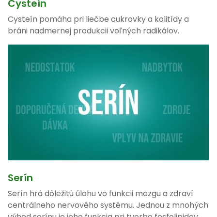
Cysteín
Cysteín pomáha pri liečbe cukrovky a kolitídy a
bráni nadmernej produkcii voľných radikálov.
Serín
Serín hrá dôležitú úlohu vo funkcii mozgu a zdraví
centrálneho nervového systému. Jednou z mnohých
výhod serínu je jeho funkcia pri tvorbe fosfolipidov,