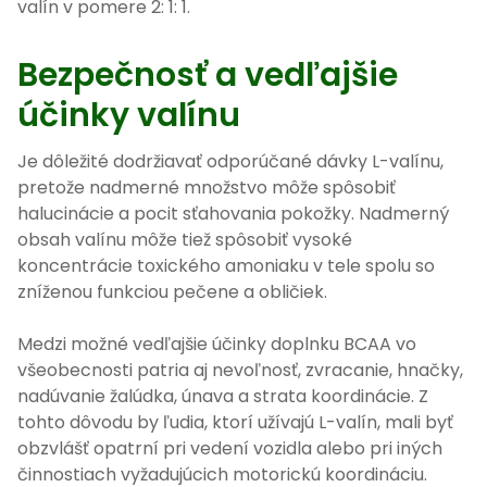
valín v pomere 2: 1: 1.
Bezpečnosť a vedľajšie
účinky valínu
Je dôležité dodržiavať odporúčané dávky L-valínu,
pretože nadmerné množstvo môže spôsobiť
halucinácie a pocit sťahovania pokožky. Nadmerný
obsah valínu môže tiež spôsobiť vysoké
koncentrácie toxického amoniaku v tele spolu so
zníženou funkciou pečene a obličiek.
Medzi možné vedľajšie účinky doplnku BCAA vo
všeobecnosti patria aj nevoľnosť, zvracanie, hnačky,
nadúvanie žalúdka, únava a strata koordinácie. Z
tohto dôvodu by ľudia, ktorí užívajú L-valín, mali byť
obzvlášť opatrní pri vedení vozidla alebo pri iných
činnostiach vyžadujúcich motorickú koordináciu.