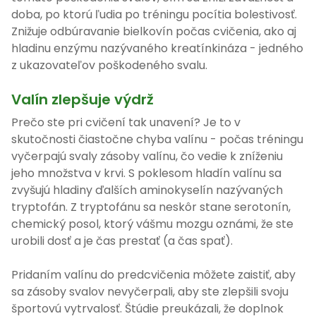
doba, po ktorú ľudia po tréningu pocítia bolestivosť.
Znižuje odbúravanie bielkovín počas cvičenia, ako aj
hladinu enzýmu nazývaného kreatínkináza - jedného
z ukazovateľov poškodeného svalu.
Valín zlepšuje výdrž
Prečo ste pri cvičení tak unavení? Je to v
skutočnosti čiastočne chyba valínu - počas tréningu
vyčerpajú svaly zásoby valínu, čo vedie k zníženiu
jeho množstva v krvi. S poklesom hladín valínu sa
zvyšujú hladiny ďalších aminokyselín nazývaných
tryptofán. Z tryptofánu sa neskôr stane serotonín,
chemický posol, ktorý vášmu mozgu oznámi, že ste
urobili dosť a je čas prestať (a čas spať).
Pridaním valínu do predcvičenia môžete zaistiť, aby
sa zásoby svalov nevyčerpali, aby ste zlepšili svoju
športovú vytrvalosť. Štúdie preukázali, že doplnok