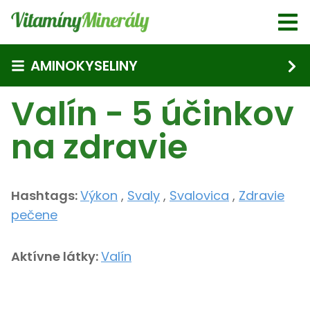
Skip to main content
AMINOKYSELINY
Valín - 5 účinkov
na zdravie
Hashtags:
Výkon
,
Svaly
,
Svalovica
,
Zdravie
pečene
Aktívne látky:
Valín