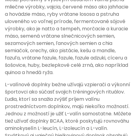
mliečne výrobky, vajcia, červené mäso ako jahňacie
a hovädzie mäso, ryby vrátane lososa a pstruha
uloveného vo voľnej prírode, fermentované sójové
výrobky, ako je natto a tempeh, morčacie a kuracie
mäso, semená vrátane slnečnicových semien,
sezamových semien, ľanových semien a chia
semiačok, orechy, ako pistácie, kešu a mandle,
fazuľa, vrátane fazule, fazule, fazule adzuki, cíceru a
šošovice, huby, bezlepkové celé zrná, ako napríklad
quinoa a hnedá ryža.
L-valínové doplnky bežne užívajú vzpierači a výkonní
športovci ako súčasť svojich tréningových rituálov.
Ľudia, ktorí sa snažia zvýšiť príjem valínu
prostredníctvom doplnkov, majú niekoľko možností.
Jednou z možností je užiť L-valín samostatne. Môžete
tiež užívať doplnky BCAA, ktoré poskytujú rovnováhu
aminokyselín L-leucín, L-izoleucín a L-valín.
Srvátkový aj vaječný bielkovinový doplnok obsahujú