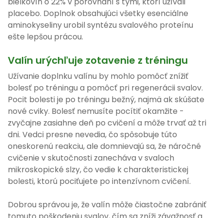
bielkovín o 22% v porovnaní s tými, ktorí užívali
placebo. Doplnok obsahujúci všetky esenciálne
aminokyseliny urobil syntézu svalového proteínu
ešte lepšou prácou.
Valín urýchľuje zotavenie z tréningu
Užívanie doplnku valínu by mohlo pomôcť znížiť
bolesť po tréningu a pomôcť pri regenerácii svalov.
Pocit bolesti je po tréningu bežný, najmä ak skúšate
nové cviky. Bolesť nemusíte pocítiť okamžite -
zvyčajne zasiahne deň po cvičení a môže trvať až tri
dni. Vedci presne nevedia, čo spôsobuje túto
oneskorenú reakciu, ale domnievajú sa, že náročné
cvičenie v skutočnosti zanecháva v svaloch
mikroskopické slzy, čo vedie k charakteristickej
bolesti, ktorú pociťujete po intenzívnom cvičení.
Dobrou správou je, že valín môže čiastočne zabrániť
tomuto poškodeniu svalov, čím sa zníži závažnosť a