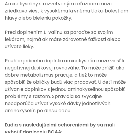
Aminokyseliny s rozvetveným reťazcom môžu
zriedkavo viesť k vysokému krvnému tlaku, bolestiam
hlavy alebo bieleniu pokožky.
Pred doplnením L-valínu sa poraďte so svojím
lekárom, najmä ak máte zdravotné ťažkosti alebo
užívate lieky.
Použitie jediného doplnku aminokyselín môže viesť k
negatívnej dusíkovej rovnováhe. To môže znížiť, ako
dobre metabolizmus pracuje, a tiež to môže
spôsobiť, že obličky budú viac pracovať. U detí môže
užívanie doplnkov s jednou aminokyselinou spôsobiť
problémy s rastom. Spravidla sa zvyčajne
neodporúča užívať vysoké dávky jednotlivých
aminokyselín po dlhšiu dobu.
Ľudia s nasledujúcimi ochoreniami by sa mali
vyhnúť doplneniu BCAA
: