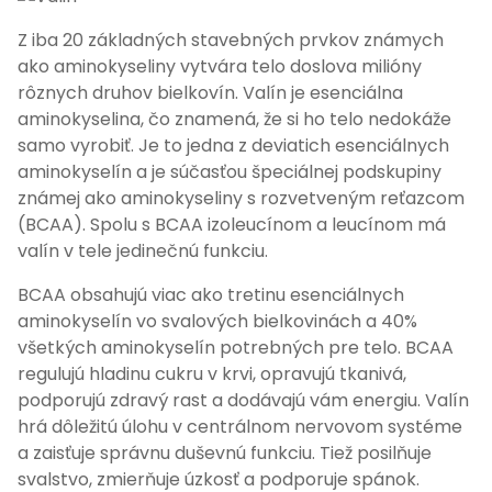
Z iba 20 základných stavebných prvkov známych
ako aminokyseliny vytvára telo doslova milióny
rôznych druhov bielkovín. Valín je esenciálna
aminokyselina, čo znamená, že si ho telo nedokáže
samo vyrobiť. Je to jedna z deviatich esenciálnych
aminokyselín a je súčasťou špeciálnej podskupiny
známej ako aminokyseliny s rozvetveným reťazcom
(BCAA). Spolu s BCAA izoleucínom a leucínom má
valín v tele jedinečnú funkciu.
BCAA obsahujú viac ako tretinu esenciálnych
aminokyselín vo svalových bielkovinách a 40%
všetkých aminokyselín potrebných pre telo. BCAA
regulujú hladinu cukru v krvi, opravujú tkanivá,
podporujú zdravý rast a dodávajú vám energiu. Valín
hrá dôležitú úlohu v centrálnom nervovom systéme
a zaisťuje správnu duševnú funkciu. Tiež posilňuje
svalstvo, zmierňuje úzkosť a podporuje spánok.