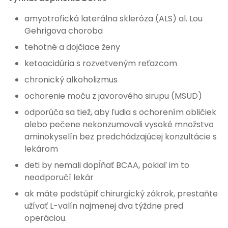
amyotrofická laterálna skleróza (ALS) al. Lou
Gehrigova choroba
tehotné a dojčiace ženy
ketoacidúria s rozvetveným reťazcom
chronický alkoholizmus
ochorenie moču z javorového sirupu (MSUD)
odporúča sa tiež, aby ľudia s ochorením obličiek
alebo pečene nekonzumovali vysoké množstvo
aminokyselín bez predchádzajúcej konzultácie s
lekárom
deti by nemali dopĺňať BCAA, pokiaľ im to
neodporučí lekár
ak máte podstúpiť chirurgický zákrok, prestaňte
užívať L-valín najmenej dva týždne pred
operáciou.