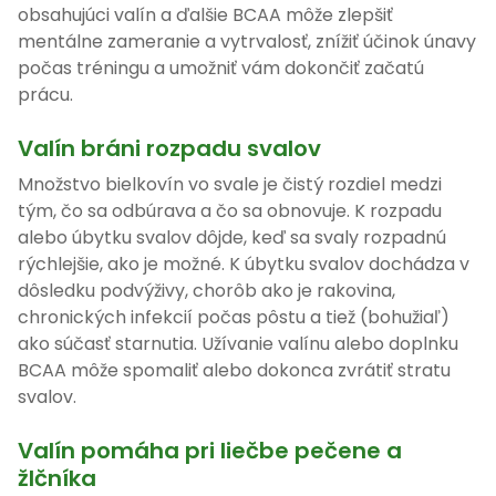
obsahujúci valín a ďalšie BCAA môže zlepšiť
mentálne zameranie a vytrvalosť, znížiť účinok únavy
počas tréningu a umožniť vám dokončiť začatú
prácu.
Valín bráni rozpadu svalov
Množstvo bielkovín vo svale je čistý rozdiel medzi
tým, čo sa odbúrava a čo sa obnovuje. K rozpadu
alebo úbytku svalov dôjde, keď sa svaly rozpadnú
rýchlejšie, ako je možné. K úbytku svalov dochádza v
dôsledku podvýživy, chorôb ako je rakovina,
chronických infekcií počas pôstu a tiež (bohužiaľ)
ako súčasť starnutia. Užívanie valínu alebo doplnku
BCAA môže spomaliť alebo dokonca zvrátiť stratu
svalov.
Valín pomáha pri liečbe pečene a
žlčníka