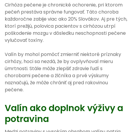
Cirhóza pečene je chronické ochorenie, pri ktorom
pečeň prestáva správne fungovať. Táto choroba
každoročne zabije viac ako 20% Slovákov. Aj pre tých,
ktorí prežijú, polovica pacientov s cirhózou utrpí
poškodenie mozgu v dôsledku neschopnosti pečene
vylučovať toxíny.
Valín by mohol pomôcť zmierniť niektoré príznaky
cirhózy, hoci sa nezdá, že by ovplyvňoval mieru
úmrtnosti. Stále môže zlepšiť zdravie ľudí s
chorobami pečene a žlčníka a prvé výskumy
naznačujú, že môže chrániť aj pred rakovinou
pečene.
Valín ako doplnok výživy a
potravina
Medzi potraviny s vysokým obsahom valínu patria