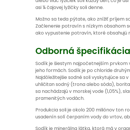
alebo viac lyžičiek soli každý deň, čo je a
asi ¼ čajovej lyžičky soli denne.
Možno sa teda pýtate, ako znížiť príjem soli
Začlenenie potravín s nízkym obsahom s
ako vypustenie potravín, ktoré obsahujú m
Odborná špecifikácia
Sodík je šiestym najpočetnejším prvkom v
jeho formách. Sodík je po chloride druh
Najdôležitejšie sodné soli vyskytujúce sa 
uhličitan sodný (trona alebo sóda), borit
sa nachádzajú v morskej vode (1,05%), sl
pramenitých vodách.
Produkcia soli je okolo 200 miliónov ton 
usadenín solí čerpaním vody do vrtov, ab
Sodík je minerálna látka, ktorá má v or