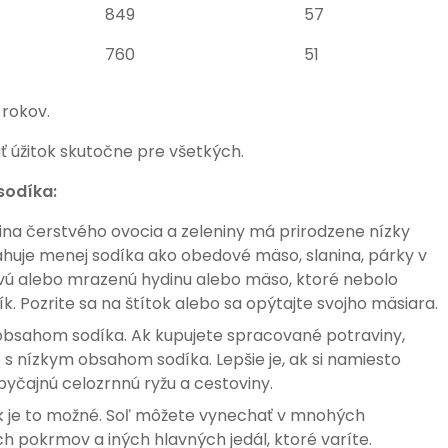
849
57
760
51
 rokov.
 úžitok skutočne pre všetkých.
sodíka:
ina čerstvého ovocia a zeleniny má prirodzene nízky
ahuje menej sodíka ako obedové mäso, slanina, párky v
stvú alebo mrazenú hydinu alebo mäso, ktoré nebolo
. Pozrite sa na štítok alebo sa opýtajte svojho mäsiara.
obsahom sodíka. Ak kupujete spracované potraviny,
 s nízkym obsahom sodíka. Lepšie je, ak si namiesto
byčajnú celozrnnú ryžu a cestoviny.
k je to možné. Soľ môžete vynechať v mnohých
h pokrmov a iných hlavných jedál, ktoré varíte.