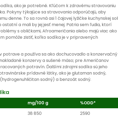
c sodíka, ako je potrebné. Kľúčom k zdravému stravovaniu
ka. Pokyny týkajúce sa stravovania odporúčajú, aby
u denne. To sa rovná asi 1 čajovej lyžičke kuchynskej soli
ko ostatní a mali by jej jesť menej. Patria sem ľudia, ktorí
roblémy s obličkami, Afroameričania alebo majú viac ako
ám pomôže zistiť, koľko sodíka je v pripravených
 v potrave a používa sa ako dochucovadlo a konzervačný
ú nakladané konzervy a sušené mäso; pre Američanov
racovaných potravín. Ďalšími zdrojmi sodíka sú jeho
otravinárske prídavné látky, ako je glutaman sodný,
a (hydrogenuhličitan sodný) a benzoát sodný.
díka
mg/100 g
%ODD*
38 850
2590