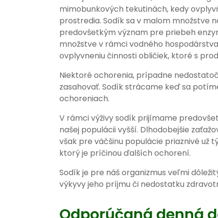
mimobunkových tekutinách, kedy ovplyvňuj
prostredia. Sodík sa v malom množstve 
predovšetkým význam pre priebeh enzymat
množstve v rámci vodného hospodárstva.
ovplyvneniu činnosti obličiek, ktoré s pro
Niektoré ochorenia, prípadne nedostatoč
zasahovať. Sodík strácame keď sa potíme, 
ochoreniach.
V rámci výživy sodík prijímame predovšetk
našej populácii vyšší. Dlhodobejšie zaťaž
však pre väčšinu populácie priaznivé už t
ktorý je príčinou ďalších ochorení.
Sodík je pre náš organizmus veľmi dôlež
výkyvy jeho príjmu či nedostatku zdravot
Odporúčaná denná d