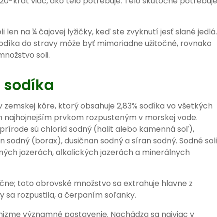
si 20-krát viac, ako telo potrebuje. Telo skutočne potrebuj
 len na ¼ čajovej lyžičky, keď ste zvyknutí jesť slané jedlá.
odíka do stravy môže byť mimoriadne užitočné, rovnako
nožstvo soli.
 sodíka
 zemskej kôre, ktorý obsahuje 2,83% sodíka vo všetkých
ým najhojnejším prvkom rozpusteným v morskej vode.
v prírode sú chlorid sodný (halit alebo kamenná soľ),
an sodný (borax), dusičnan sodný a síran sodný. Sodné soli
aných jazerách, alkalických jazerách a minerálnych
ročne; toto obrovské množstvo sa extrahuje hlavne z
y sa rozpustila, a čerpaním soľanky.
ganizme významné postavenie. Nachádza sa najviac v