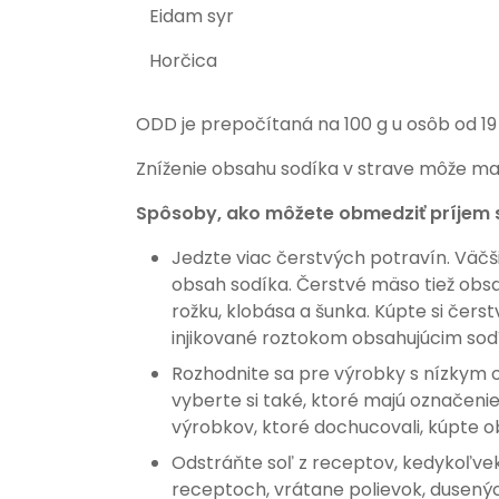
Eidam syr
Horčica
ODD je prepočítaná na 100 g u osôb od 19
Zníženie obsahu sodíka v strave môže mať
Spôsoby, ako môžete obmedziť príjem 
Jedzte viac čerstvých potravín. Väčš
obsah sodíka. Čerstvé mäso tiež obs
rožku, klobása a šunka. Kúpte si čer
injikované roztokom obsahujúcim sodík
Rozhodnite sa pre výrobky s nízkym 
vyberte si také, ktoré majú označenie
výrobkov, ktoré dochucovali, kúpte o
Odstráňte soľ z receptov, kedykoľve
receptoch, vrátane polievok, dusenýc