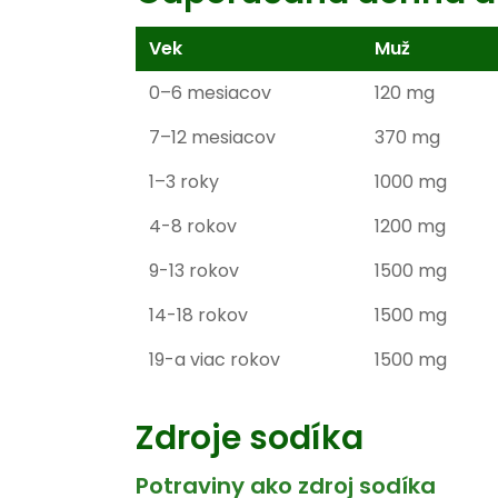
Vek
Muž
0–6 mesiacov
120 mg
7–12 mesiacov
370 mg
1–3 roky
1000 mg
4-8 rokov
1200 mg
9-13 rokov
1500 mg
14-18 rokov
1500 mg
19-a viac rokov
1500 mg
Zdroje sodíka
Potraviny ako zdroj sodíka