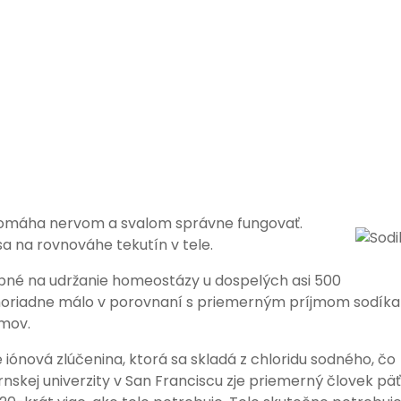
že pomáha nervom a svalom správne fungovať.
sa na rovnováhe tekutín v tele.
bné na udržanie homeostázy u dospelých asi 500
moriadne málo v porovnaní s priemerným príjmom sodíka
amov.
e iónová zlúčenina, ktorá sa skladá z chloridu sodného, čo
rnskej univerzity v San Franciscu zje priemerný človek päť