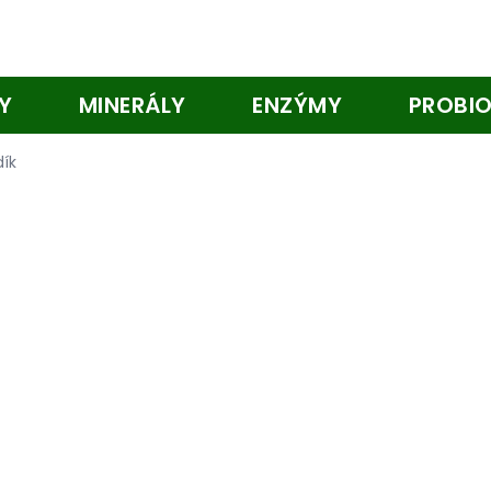
Y
MINERÁLY
ENZÝMY
PROBIO
dík