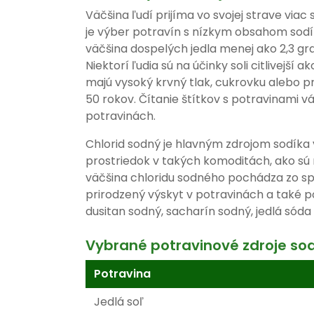
Väčšina ľudí prijíma vo svojej strave via
je výber potravín s nízkym obsahom sodí
väčšina dospelých jedla menej ako 2,3 gram
Niektorí ľudia sú na účinky soli citlivejší a
majú vysoký krvný tlak, cukrovku alebo p
50 rokov. Čítanie štítkov s potravinami v
potravinách.
Chlorid sodný je hlavným zdrojom sodíka
prostriedok v takých komoditách, ako s
väčšina chloridu sodného pochádza zo sp
prirodzený výskyt v potravinách a také p
dusitan sodný, sacharín sodný, jedlá sód
Vybrané potravinové zdroje so
Potravina
Jedlá soľ