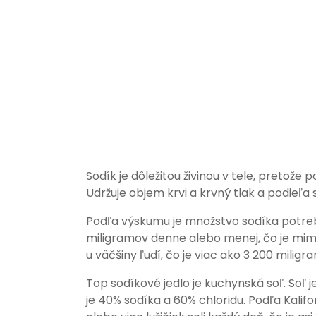
Sodík je dôležitou živinou v tele, preto
Udržuje objem krvi a krvný tlak a podieľa 
Podľa výskumu je množstvo sodíka potre
miligramov denne alebo menej, čo je mi
u väčšiny ľudí, čo je viac ako 3 200 miligr
Top sodíkové jedlo je kuchynská soľ. Soľ j
je 40% sodíka a 60% chloridu. Podľa Kalifo