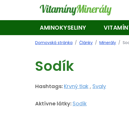
Skip to main content
AMINOKYSELINY
VITAMÍN
Domovská stránka
/
Články
/
Minerály
/
So
Sodík
Hashtags:
Krvný tlak
,
Svaly
Aktívne látky:
Sodík