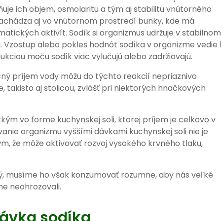
e ich objem, osmolaritu a tým aj stabilitu vnútorného
nachádza aj vo vnútornom prostredí bunky, kde má
ických aktivít. Sodík si organizmus udržuje v stabilnom
 Vzostup alebo pokles hodnôt sodíka v organizme vedie 
dukciou moču sodík viac vylučujú alebo zadržiavajú.
ný príjem vody môžu do týchto reakcií nepriaznivo
takisto aj stolicou, zvlášť pri niektorých hnačkových
ým vo forme kuchynskej soli, ktorej príjem je celkovo v
ovanie organizmu vyššími dávkami kuchynskej soli nie je
ým, že môže aktivovať rozvoj vysokého krvného tlaku,
itý, musíme ho však konzumovať rozumne, aby nás veľké
ne neohrozovali.
ávka sodíka