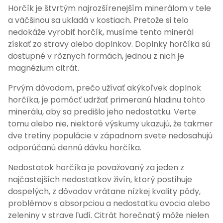
Horčík je štvrtým najrozšírenejším minerálom v tele
a väčšinou sa ukladá v kostiach. Pretože si telo
nedokáže vyrobiť horčík, musíme tento minerál
získať zo stravy alebo doplnkov. Doplnky horčíka sú
dostupné v rôznych formách, jednou z nich je
magnézium citrát.
Prvým dôvodom, prečo užívať akýkoľvek doplnok
horčíka, je pomôcť udržať primeranú hladinu tohto
minerálu, aby sa predišlo jeho nedostatku. Verte
tomu alebo nie, niektoré výskumy ukazujú, že takmer
dve tretiny populácie v západnom svete nedosahujú
odporúčanú dennú dávku horčíka.
Nedostatok horčíka je považovaný za jeden z
najčastejších nedostatkov živín, ktorý postihuje
dospelých, z dôvodov vrátane nízkej kvality pôdy,
problémov s absorpciou a nedostatku ovocia alebo
zeleniny v strave ľudí. Citrát horečnatý môže nielen