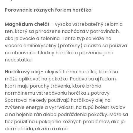
Porovnanie rôznych foriem horčíka:
Magnézium chelát
– vysoko vstrebateľný telom a
ten, ktorý sa prirodzene nachádza v potravinách,
ako je ovocie a zelenina. Tento typ sa viaže na
viaceré aminokyseliny (proteíny) a často sa používa
na obnovenie hladiny horčíka a prevenciu jeho
nedostatku.
Horčíkový olej
- olejová forma horčíka, ktorá sa
môže aplikovať na pokožku. Podáva sa aj ľuďom,
ktorí majú poruchy trávenia, ktoré bránia
normálnemu vstrebávaniu horčíka z potravy.
Športovci niekedy používajú horčíkový olej na
zvýšenie energie a vytrvalosti, na tupú bolesť svalov
a na hojenie rán alebo podráždenia pokožky. Môže sa
tiež použiť na upokojenie kožných problémov, ako je
dermatitída, ekzém a akné.