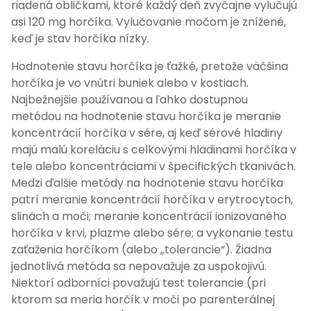
riadená obličkami, ktoré každý deň zvyčajne vylučujú
asi 120 mg horčíka. Vylučovanie močom je znížené,
keď je stav horčíka nízky.
Hodnotenie stavu horčíka je ťažké, pretože väčšina
horčíka je vo vnútri buniek alebo v kostiach.
Najbežnejšie používanou a ľahko dostupnou
metódou na hodnotenie stavu horčíka je meranie
koncentrácií horčíka v sére, aj keď sérové hladiny
majú malú koreláciu s celkovými hladinami horčíka v
tele alebo koncentráciami v špecifických tkanivách.
Medzi ďalšie metódy na hodnotenie stavu horčíka
patrí meranie koncentrácií horčíka v erytrocytoch,
slinách a moči; meranie koncentrácií ionizovaného
horčíka v krvi, plazme alebo sére; a vykonanie testu
zaťaženia horčíkom (alebo „tolerancie“). Žiadna
jednotlivá metóda sa nepovažuje za uspokojivú.
Niektorí odborníci považujú test tolerancie (pri
ktorom sa meria horčík v moči po parenterálnej