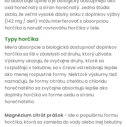
sa absorbuje úplne a je biologicky dostupnejší ako
oxid horečnatý a síran horečnatý. Jedna štúdia
zistila, že veľmi vysoké dávky zinku z doplnkov výživy
(142 mg / deň) môžu interferovať s absorpciou
horčíka a narušiť rovnováhu horčíka v tele.
Typy horčíka
Miera absorpcie a biologická dostupnosť doplnkov
horčíka sa líši v závislosti od druhu, ktorý užívate.
Výskumy ukazujú, že zvyčajne druhy, ktoré sa
rozpúšťajú v tekutine, sa v čreve vstrebávajú lepšie
ako menej rozpustné formy. Niektoré výskumy tiež
naznačujú, že formy citrátu, chelátu a chloridu
horečnatého sa zvyčajne absorbujú lepšie ako
doplnky horčíka vo forme oxidu a síranu
horečnatého.
Magnézium citrát prášok
– ide o populárnu formu
horčíka, ktorá sa zamieša do vody alebo inej tekutiny