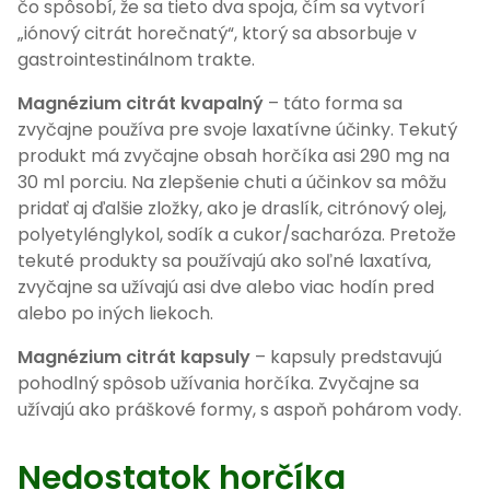
čo spôsobí, že sa tieto dva spoja, čím sa vytvorí
„iónový citrát horečnatý“, ktorý sa absorbuje v
gastrointestinálnom trakte.
Magnézium citrát kvapalný
– táto forma sa
zvyčajne používa pre svoje laxatívne účinky. Tekutý
produkt má zvyčajne obsah horčíka asi 290 mg na
30 ml porciu. Na zlepšenie chuti a účinkov sa môžu
pridať aj ďalšie zložky, ako je draslík, citrónový olej,
polyetylénglykol, sodík a cukor/sacharóza. Pretože
tekuté produkty sa používajú ako soľné laxatíva,
zvyčajne sa užívajú asi dve alebo viac hodín pred
alebo po iných liekoch.
Magnézium citrát kapsuly
– kapsuly predstavujú
pohodlný spôsob užívania horčíka. Zvyčajne sa
užívajú ako práškové formy, s aspoň pohárom vody.
Nedostatok horčíka