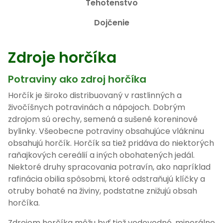
Zdroje horčíka
Potraviny ako zdroj horčíka
Horčík je široko distribuovaný v rastlinných a
živočíšnych potravinách a nápojoch. Dobrým
zdrojom sú orechy, semená a sušené koreninové
bylinky. Všeobecne potraviny obsahujúce vlákninu
obsahujú horčík. Horčík sa tiež pridáva do niektorých
raňajkových cereálií a iných obohatených jedál.
Niektoré druhy spracovania potravín, ako napríklad
rafinácia obilia spôsobmi, ktoré odstraňujú klíčky a
otruby bohaté na živiny, podstatne znižujú obsah
horčíka.
Zdrojom horčíka môžu byť tiež vodovodné, minerálne