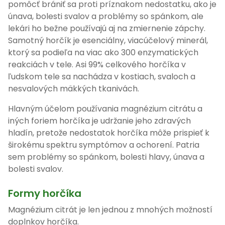
pomôcť brániť sa proti príznakom nedostatku, ako je
únava, bolesti svalov a problémy so spánkom, ale
lekári ho bežne používajú aj na zmiernenie zápchy.
Samotný horčík je esenciálny, viacúčelový minerál,
ktorý sa podieľa na viac ako 300 enzymatických
reakciách v tele. Asi 99% celkového horčíka v
ľudskom tele sa nachádza v kostiach, svaloch a
nesvalových mäkkých tkanivách.
Hlavným účelom používania magnézium citrátu a
iných foriem horčíka je udržanie jeho zdravých
hladín, pretože nedostatok horčíka môže prispieť k
širokému spektru symptómov a ochorení. Patria
sem problémy so spánkom, bolesti hlavy, únava a
bolesti svalov.
Formy horčíka
Magnézium citrát je len jednou z mnohých možností
doplnkov horčíka.