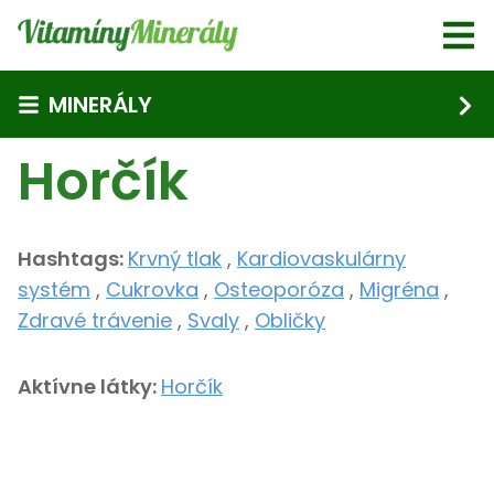
Skip to main content
MINERÁLY
Horčík
Hashtags:
Krvný tlak
,
Kardiovaskulárny
systém
,
Cukrovka
,
Osteoporóza
,
Migréna
,
Zdravé trávenie
,
Svaly
,
Obličky
Aktívne látky:
Horčík