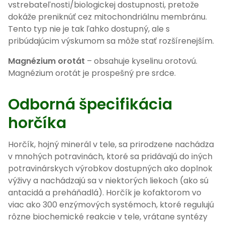
vstrebateľnosti/biologickej dostupnosti, pretože
dokáže preniknúť cez mitochondriálnu membránu.
Tento typ nie je tak ľahko dostupný, ale s
pribúdajúcim výskumom sa môže stať rozšírenejším.
Magnézium orotát
– obsahuje kyselinu orotovú.
Magnézium orotát je prospešný pre srdce.
Odborná špecifikácia
horčíka
Horčík, hojný minerál v tele, sa prirodzene nachádza
v mnohých potravinách, ktoré sa pridávajú do iných
potravinárskych výrobkov dostupných ako doplnok
výživy a nachádzajú sa v niektorých liekoch (ako sú
antacidá a preháňadlá). Horčík je kofaktorom vo
viac ako 300 enzýmových systémoch, ktoré regulujú
rôzne biochemické reakcie v tele, vrátane syntézy