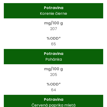
Korenie čierne
207
65
Pohánka
205
64
Červená paprika mletá