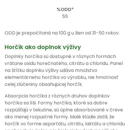
55
ODD je prepočítaná na 100 g u žien od 31-50 rokov.
Horčík ako doplnok výživy
Doplnky horčíka sú dostupné v rôznych formách
vrátane oxidu horečnatého, citrátu a chloridu. Panel
na štítku doplnku výživy udáva množstvo
elementárneho horčíka vo výrobku, nie hmotnosť
celej zlúčeniny obsahujúcej horčík.
Absorpcia horčíka z rôznych druhov doplnkov
horčíka sa líši. Formy horčíka, ktoré sa dobre
rozpúšťajú v tekutine, sú úplne absorbované v čreve
ako menej rozpustné formy. Malé štúdie zistili, že
horčík vo forme aspartátu, citrátu, laktátu a chloridu