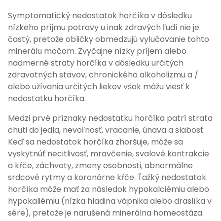
Symptomatický nedostatok horčíka v dôsledku
nízkeho príjmu potravy u inak zdravých ľudí nie je
častý, pretože obličky obmedzujú vylučovanie tohto
minerálu močom. Zvyčajne nízky príjem alebo
nadmerné straty horčíka v dôsledku určitých
zdravotných stavov, chronického alkoholizmu a /
alebo užívania určitých liekov však môžu viesť k
nedostatku horčíka.
Medzi prvé príznaky nedostatku horčíka patrí strata
chuti do jedla, nevoľnosť, vracanie, únava a slabosť.
Keď sa nedostatok horčíka zhoršuje, môže sa
vyskytnúť necitlivosť, mravčenie, svalové kontrakcie
a kŕče, záchvaty, zmeny osobnosti, abnormálne
srdcové rytmy a koronárne kŕče. Ťažký nedostatok
horčíka môže mať za následok hypokalciémiu alebo
hypokaliémiu (nízka hladina vápnika alebo draslíka v
sére), pretože je narušená minerálna homeostáza.