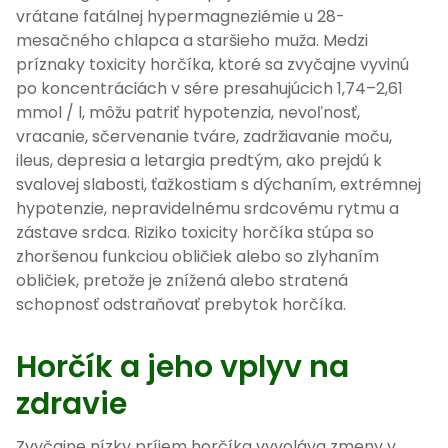
vrátane fatálnej hypermagneziémie u 28-
mesačného chlapca a staršieho muža. Medzi
príznaky toxicity horčíka, ktoré sa zvyčajne vyvinú
po koncentráciách v sére presahujúcich 1,74–2,61
mmol / l, môžu patriť hypotenzia, nevoľnosť,
vracanie, sčervenanie tváre, zadržiavanie moču,
ileus, depresia a letargia predtým, ako prejdú k
svalovej slabosti, ťažkostiam s dýchaním, extrémnej
hypotenzie, nepravidelnému srdcovému rytmu a
zástave srdca. Riziko toxicity horčíka stúpa so
zhoršenou funkciou obličiek alebo so zlyhaním
obličiek, pretože je znížená alebo stratená
schopnosť odstraňovať prebytok horčíka.
Horčík a jeho vplyv na
zdravie
Zvyčajne nízky príjem horčíka vyvoláva zmeny v