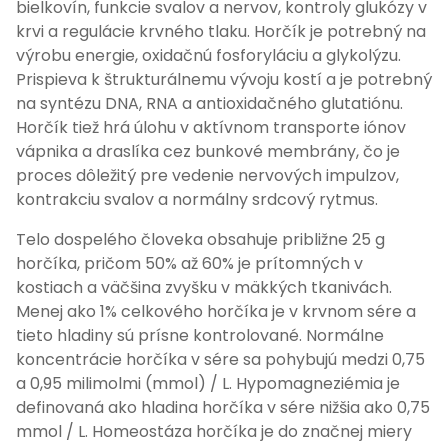
bielkovín, funkcie svalov a nervov, kontroly glukózy v
krvi a regulácie krvného tlaku. Horčík je potrebný na
výrobu energie, oxidačnú fosforyláciu a glykolýzu.
Prispieva k štrukturálnemu vývoju kostí a je potrebný
na syntézu DNA, RNA a antioxidačného glutatiónu.
Horčík tiež hrá úlohu v aktívnom transporte iónov
vápnika a draslíka cez bunkové membrány, čo je
proces dôležitý pre vedenie nervových impulzov,
kontrakciu svalov a normálny srdcový rytmus.
Telo dospelého človeka obsahuje približne 25 g
horčíka, pričom 50% až 60% je prítomných v
kostiach a väčšina zvyšku v mäkkých tkanivách.
Menej ako 1% celkového horčíka je v krvnom sére a
tieto hladiny sú prísne kontrolované. Normálne
koncentrácie horčíka v sére sa pohybujú medzi 0,75
a 0,95 milimolmi (mmol) / L. Hypomagneziémia je
definovaná ako hladina horčíka v sére nižšia ako 0,75
mmol / L. Homeostáza horčíka je do značnej miery