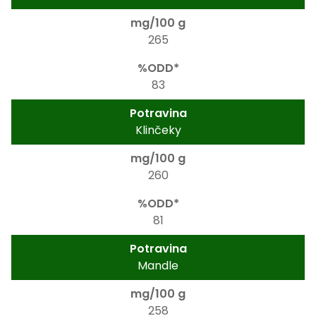
265
83
Klinčeky
260
81
Mandle
258