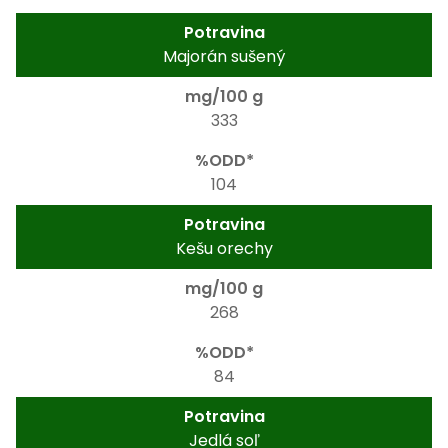
Majorán sušený
333
104
Kešu orechy
268
84
Jedlá soľ