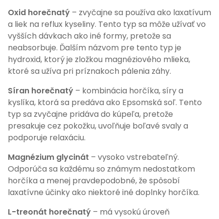
Oxid horečnatý
– zvyčajne sa používa ako laxatívum
a liek na reflux kyseliny. Tento typ sa môže užívať vo
vyšších dávkach ako iné formy, pretože sa
neabsorbuje. Ďalším názvom pre tento typ je
hydroxid, ktorý je zložkou magnéziového mlieka,
ktoré sa užíva pri príznakoch pálenia záhy.
Síran horečnatý
– kombinácia horčíka, síry a
kyslíka, ktorá sa predáva ako Epsomská soľ. Tento
typ sa zvyčajne pridáva do kúpeľa, pretože
presakuje cez pokožku, uvoľňuje boľavé svaly a
podporuje relaxáciu.
Magnézium glycinát
– vysoko vstrebateľný.
Odporúča sa každému so známym nedostatkom
horčíka a menej pravdepodobné, že spôsobí
laxatívne účinky ako niektoré iné doplnky horčíka.
L-treonát horečnatý
– má vysokú úroveň