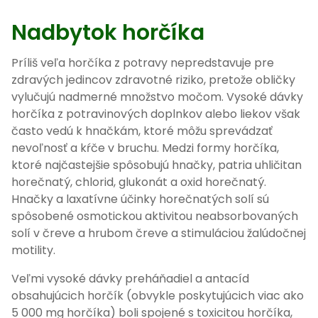
Nadbytok horčíka
Príliš veľa horčíka z potravy nepredstavuje pre
zdravých jedincov zdravotné riziko, pretože obličky
vylučujú nadmerné množstvo močom. Vysoké dávky
horčíka z potravinových doplnkov alebo liekov však
často vedú k hnačkám, ktoré môžu sprevádzať
nevoľnosť a kŕče v bruchu. Medzi formy horčíka,
ktoré najčastejšie spôsobujú hnačky, patria uhličitan
horečnatý, chlorid, glukonát a oxid horečnatý.
Hnačky a laxatívne účinky horečnatých solí sú
spôsobené osmotickou aktivitou neabsorbovaných
solí v čreve a hrubom čreve a stimuláciou žalúdočnej
motility.
Veľmi vysoké dávky preháňadiel a antacíd
obsahujúcich horčík (obvykle poskytujúcich viac ako
5 000 mg horčíka) boli spojené s toxicitou horčíka,