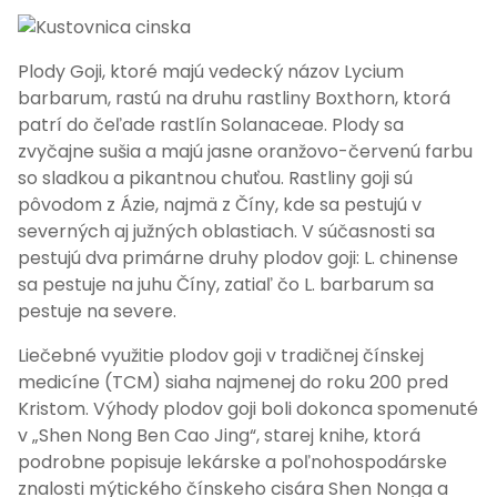
Plody Goji, ktoré majú vedecký názov Lycium
barbarum, rastú na druhu rastliny Boxthorn, ktorá
patrí do čeľade rastlín Solanaceae. Plody sa
zvyčajne sušia a majú jasne oranžovo-červenú farbu
so sladkou a pikantnou chuťou. Rastliny goji sú
pôvodom z Ázie, najmä z Číny, kde sa pestujú v
severných aj južných oblastiach. V súčasnosti sa
pestujú dva primárne druhy plodov goji: L. chinense
sa pestuje na juhu Číny, zatiaľ čo L. barbarum sa
pestuje na severe.
Liečebné využitie plodov goji v tradičnej čínskej
medicíne (TCM) siaha najmenej do roku 200 pred
Kristom. Výhody plodov goji boli dokonca spomenuté
v „Shen Nong Ben Cao Jing“, starej knihe, ktorá
podrobne popisuje lekárske a poľnohospodárske
znalosti mýtického čínskeho cisára Shen Nonga a