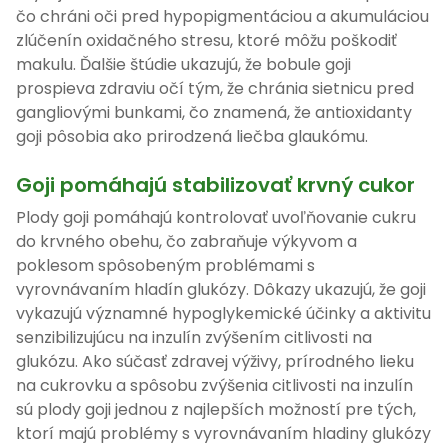
čo chráni oči pred hypopigmentáciou a akumuláciou
zlúčenín oxidačného stresu, ktoré môžu poškodiť
makulu. Ďalšie štúdie ukazujú, že bobule goji
prospieva zdraviu očí tým, že chránia sietnicu pred
gangliovými bunkami, čo znamená, že antioxidanty
goji pôsobia ako prirodzená liečba glaukómu.
Goji pomáhajú stabilizovať krvný cukor
Plody goji pomáhajú kontrolovať uvoľňovanie cukru
do krvného obehu, čo zabraňuje výkyvom a
poklesom spôsobeným problémami s
vyrovnávaním hladín glukózy. Dôkazy ukazujú, že goji
vykazujú významné hypoglykemické účinky a aktivitu
senzibilizujúcu na inzulín zvýšením citlivosti na
glukózu. Ako súčasť zdravej výživy, prírodného lieku
na cukrovku a spôsobu zvýšenia citlivosti na inzulín
sú plody goji jednou z najlepších možností pre tých,
ktorí majú problémy s vyrovnávaním hladiny glukózy