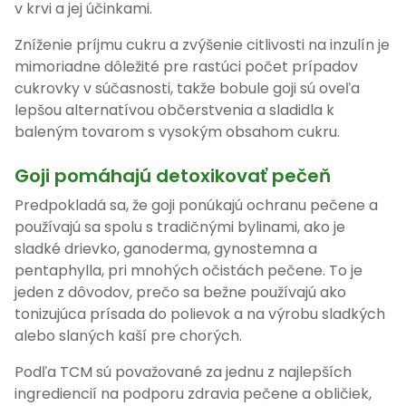
v krvi a jej účinkami.
Zníženie príjmu cukru a zvýšenie citlivosti na inzulín je
mimoriadne dôležité pre rastúci počet prípadov
cukrovky v súčasnosti, takže bobule goji sú oveľa
lepšou alternatívou občerstvenia a sladidla k
baleným tovarom s vysokým obsahom cukru.
Goji pomáhajú detoxikovať pečeň
Predpokladá sa, že goji ponúkajú ochranu pečene a
používajú sa spolu s tradičnými bylinami, ako je
sladké drievko, ganoderma, gynostemna a
pentaphylla, pri mnohých očistách pečene. To je
jeden z dôvodov, prečo sa bežne používajú ako
tonizujúca prísada do polievok a na výrobu sladkých
alebo slaných kaší pre chorých.
Podľa TCM sú považované za jednu z najlepších
ingrediencií na podporu zdravia pečene a obličiek,