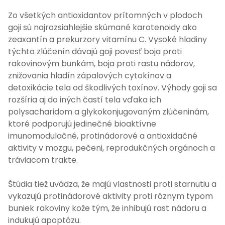
Zo všetkých antioxidantov prítomných v plodoch
goji sú najrozsiahlejšie skúmané karotenoidy ako
zeaxantín a prekurzory vitamínu C. Vysoké hladiny
týchto zlúčenín dávajú goji povesť boja proti
rakovinovým bunkám, boja proti rastu nádorov,
znižovania hladín zápalových cytokínov a
detoxikácie tela od škodlivých toxínov. Výhody goji sa
rozšíria aj do iných častí tela vďaka ich
polysacharidom a glykokonjugovaným zlúčeninám,
ktoré podporujú jedinečné bioaktívne
imunomodulačné, protinádorové a antioxidačné
aktivity v mozgu, pečeni, reprodukčných orgánoch a
tráviacom trakte.
Štúdia tiež uvádza, že majú vlastnosti proti starnutiu a
vykazujú protinádorové aktivity proti rôznym typom
buniek rakoviny kože tým, že inhibujú rast nádoru a
indukujú apoptózu.