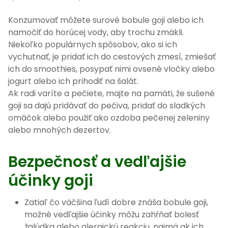
Konzumovať môžete surové bobule goji alebo ich
namočiť do horúcej vody, aby trochu zmäkli.
Niekoľko populárnych spôsobov, ako si ich
vychutnať, je pridať ich do cestových zmesí, zmiešať
ich do smoothies, posypať nimi ovsené vločky alebo
jogurt alebo ich prihodiť na šalát.
Ak radi varíte a pečiete, majte na pamäti, že sušené
goji sa dajú pridávať do pečiva, pridať do sladkých
omáčok alebo použiť ako ozdoba pečenej zeleniny
alebo mnohých dezertov.
Bezpečnosť a vedľajšie
účinky goji
Zatiaľ čo väčšina ľudí dobre znáša bobule goji,
možné vedľajšie účinky môžu zahŕňať bolesť
žalúdka alebo alergickú reakciu, najmä ak ich