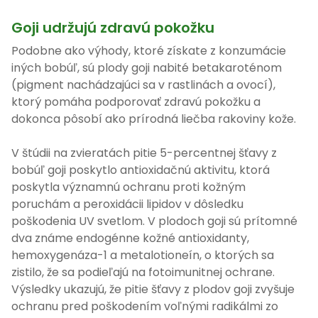
Goji udržujú zdravú pokožku
Podobne ako výhody, ktoré získate z konzumácie
iných bobúľ, sú plody goji nabité betakaroténom
(pigment nachádzajúci sa v rastlinách a ovocí),
ktorý pomáha podporovať zdravú pokožku a
dokonca pôsobí ako prírodná liečba rakoviny kože.
V štúdii na zvieratách pitie 5-percentnej šťavy z
bobúľ goji poskytlo antioxidačnú aktivitu, ktorá
poskytla významnú ochranu proti kožným
poruchám a peroxidácii lipidov v dôsledku
poškodenia UV svetlom. V plodoch goji sú prítomné
dva známe endogénne kožné antioxidanty,
hemoxygenáza-1 a metalotioneín, o ktorých sa
zistilo, že sa podieľajú na fotoimunitnej ochrane.
Výsledky ukazujú, že pitie šťavy z plodov goji zvyšuje
ochranu pred poškodením voľnými radikálmi zo