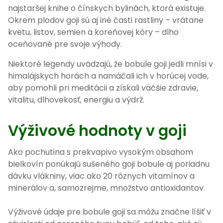
najstaršej knihe o čínskych bylinách, ktorá existuje.
Okrem plodov goji sú aj iné časti rastliny – vrátane
kvetu, listov, semien a koreňovej kôry – dlho
oceňované pre svoje výhody.
Niektoré legendy uvádzajú, že bobule goji jedli mnísi v
himalájskych horách a namáčali ich v horúcej vode,
aby pomohli pri meditácii a získali väčšie zdravie,
vitalitu, dlhovekosť, energiu a výdrž.
Výživové hodnoty v goji
Ako pochutina s prekvapivo vysokým obsahom
bielkovín ponúkajú sušeného goji bobule aj poriadnu
dávku vlákniny, viac ako 20 rôznych vitamínov a
minerálov a, samozrejme, množstvo antioxidantov.
Výživové údaje pre bobule goji sa môžu značne líšiť v