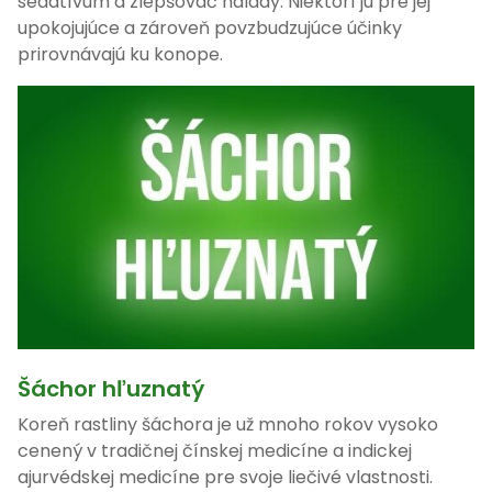
sedatívum a zlepšovač nálady. Niektorí ju pre jej
upokojujúce a zároveň povzbudzujúce účinky
prirovnávajú ku konope.
Šáchor hľuznatý
Koreň rastliny šáchora je už mnoho rokov vysoko
cenený v tradičnej čínskej medicíne a indickej
ajurvédskej medicíne pre svoje liečivé vlastnosti.