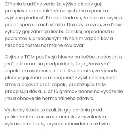
Číňania tradične veria, že výživa plodov goji
prospieva reprodukčnému systému a ponúka
zvýšenú plodnosť. Predpokladá sa, že bobule zvyšujú
počet spermií a ich vitalitu. Dôkazy ukazujú, že ďalšie
výhody goji zahŕňajú liečbu ženskej neplodnosti u
pacientok s predčasným zlyhaním vaječníkov a
neschopnosťou normálne ovulovať.
Goji sa v TCM používajú hlavne na liečbu „nedostatku
jinu“, o ktorom sa predpokladá, že je „ženským“
aspektom osobnosti a tela. S vedomím, že výhody
plodov goji zahŕňajú schopnosť zvýšiť náladu, znížiť
stres a bojovať proti zápalu, praktizujúci TCM
predpisujú dávku 6 až 15 gramov denne na vyváženie
jinu a obnovenie hormonálneho zdravia.
Výsledky štúdie ukázali, že goji chránia pred
poškodením tkaniva semenníkov vyvolaným
vystavením teplu, zvyšujú antioxidačnú aktivitu