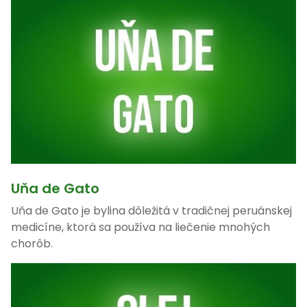
Uňa de Gato
Uňa de Gato je bylina dôležitá v tradičnej peruánskej
medicíne, ktorá sa používa na liečenie mnohých
chorôb.