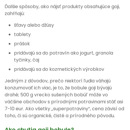
Ďalšie spôsoby, ako nájsť produkty obsahujúce goji,
zahŕňajú:
šťavy alebo džúsy
tablety
prášok
pridávajú sa do potravín ako jogurt, granola
tyčinky, čaj
pridávajú sa do kozmetických výrobkov
Jedným z dôvodov, prečo niektorí ľudia váhajú
konzumovať ich viac, je to, že bobule goji bývajú
drahé; 500 g vrecko sušených bobúľ môže vo
väčšine obchodov s prírodnými potravinami stáť asi
7-10 eur. Ako všetky „superpotraviny“, cena závisí od
toho, či sú organické, čisté a prírodného pôvodu.
Ako chutia goji bobule?