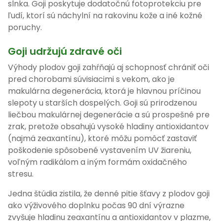
slnka. Goji poskytuje dodatočnú fotoprotekciu pre
ľudí, ktorí sú náchylní na rakovinu kože a iné kožné
poruchy.
Goji udržujú zdravé oči
Výhody plodov goji zahŕňajú aj schopnosť chrániť oči
pred chorobami súvisiacimi s vekom, ako je
makulárna degenerácia, ktorá je hlavnou príčinou
slepoty u starších dospelých. Goji sú prirodzenou
liečbou makulárnej degenerácie a sú prospešné pre
zrak, pretože obsahujú vysoké hladiny antioxidantov
(najmä zeaxantínu), ktoré môžu pomôcť zastaviť
poškodenie spôsobené vystavením UV žiareniu,
voľným radikálom a iným formám oxidačného
stresu.
Jedna štúdia zistila, že denné pitie šťavy z plodov goji
ako výživového doplnku počas 90 dní výrazne
zvyšuje hladinu zeaxantínu a antioxidantov v plazme,