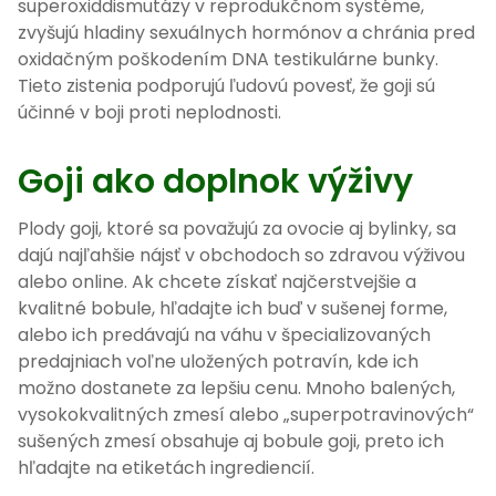
superoxiddismutázy v reprodukčnom systéme,
zvyšujú hladiny sexuálnych hormónov a chránia pred
oxidačným poškodením DNA testikulárne bunky.
Tieto zistenia podporujú ľudovú povesť, že goji sú
účinné v boji proti neplodnosti.
Goji ako doplnok výživy
Plody goji, ktoré sa považujú za ovocie aj bylinky, sa
dajú najľahšie nájsť v obchodoch so zdravou výživou
alebo online. Ak chcete získať najčerstvejšie a
kvalitné bobule, hľadajte ich buď v sušenej forme,
alebo ich predávajú na váhu v špecializovaných
predajniach voľne uložených potravín, kde ich
možno dostanete za lepšiu cenu. Mnoho balených,
vysokokvalitných zmesí alebo „superpotravinových“
sušených zmesí obsahuje aj bobule goji, preto ich
hľadajte na etiketách ingrediencií.