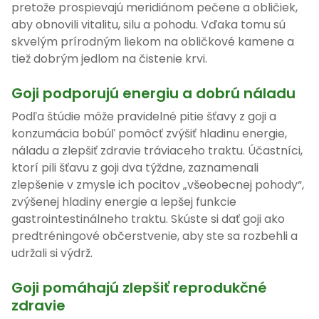
pretože prospievajú meridiánom pečene a obličiek,
aby obnovili vitalitu, silu a pohodu. Vďaka tomu sú
skvelým prírodným liekom na obličkové kamene a
tiež dobrým jedlom na čistenie krvi.
Goji podporujú energiu a dobrú náladu
Podľa štúdie môže pravidelné pitie šťavy z goji a
konzumácia bobúľ pomôcť zvýšiť hladinu energie,
náladu a zlepšiť zdravie tráviaceho traktu. Účastníci,
ktorí pili šťavu z goji dva týždne, zaznamenali
zlepšenie v zmysle ich pocitov „všeobecnej pohody“,
zvýšenej hladiny energie a lepšej funkcie
gastrointestinálneho traktu. Skúste si dať goji ako
predtréningové občerstvenie, aby ste sa rozbehli a
udržali si výdrž.
Goji pomáhajú zlepšiť reprodukčné
zdravie