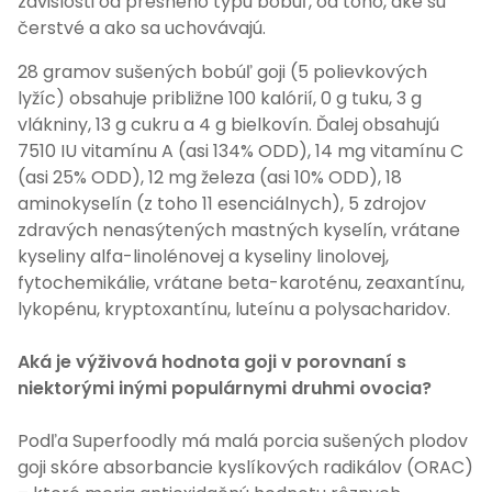
závislosti od presného typu bobúľ, od toho, aké sú
čerstvé a ako sa uchovávajú.
28 gramov sušených bobúľ goji (5 polievkových
lyžíc) obsahuje približne 100 kalórií, 0 g tuku, 3 g
vlákniny, 13 g cukru a 4 g bielkovín. Ďalej obsahujú
7510 IU vitamínu A (asi 134% ODD), 14 mg vitamínu C
(asi 25% ODD), 12 mg železa (asi 10% ODD), 18
aminokyselín (z toho 11 esenciálnych), 5 zdrojov
zdravých nenasýtených mastných kyselín, vrátane
kyseliny alfa-linolénovej a kyseliny linolovej,
fytochemikálie, vrátane beta-karoténu, zeaxantínu,
lykopénu, kryptoxantínu, luteínu a polysacharidov.
Aká je výživová hodnota goji v porovnaní s
niektorými inými populárnymi druhmi ovocia?
Podľa Superfoodly má malá porcia sušených plodov
goji skóre absorbancie kyslíkových radikálov (ORAC)