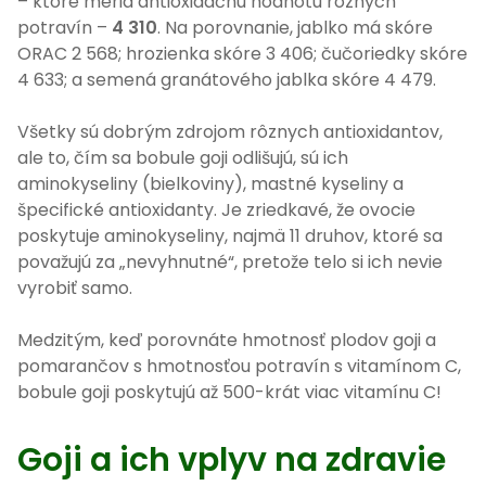
– ktoré meria antioxidačnú hodnotu rôznych
potravín –
4 310
. Na porovnanie, jablko má skóre
ORAC 2 568; hrozienka skóre 3 406; čučoriedky skóre
4 633; a semená granátového jablka skóre 4 479.
Všetky sú dobrým zdrojom rôznych antioxidantov,
ale to, čím sa bobule goji odlišujú, sú ich
aminokyseliny (bielkoviny), mastné kyseliny a
špecifické antioxidanty. Je zriedkavé, že ovocie
poskytuje aminokyseliny, najmä 11 druhov, ktoré sa
považujú za „nevyhnutné“, pretože telo si ich nevie
vyrobiť samo.
Medzitým, keď porovnáte hmotnosť plodov goji a
pomarančov s hmotnosťou potravín s vitamínom C,
bobule goji poskytujú až 500-krát viac vitamínu C!
Goji a ich vplyv na zdravie