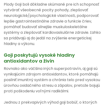
Plody Goji boli dôkladne skúmané pre ich schopnosť
vytvárať všeobecné pocity pohody, zlepšovať
neurologické/psychologické vlastnosti, podporovať
lepšie gastrointestinálne zdravie a funkcie čriev,
pomáhať budovať silnejšie muskuloskeletálne
systémy a zlepšovať kardiovaskulárne zdravie. Ľahko
sa pridávajú aj do jedál na zvýšenie energetickej
hladiny a výkonu.
Goji poskytujú vysoké hladiny
antioxidantov a živín
Rovnako ako väčšina iných superpotravín, aj goji sú
vynikajúcim zdrojom antioxidantov, ktoré pomáhajú
posilniť imunitný systém a chránia telo pred vysokou
úrovňou oxidačného stresu a zápalov, pretože bojujú
proti poškodeniu voľnými radikálmi.
Jednou z prekvapivých výhod goji bobúľ, o ktorých