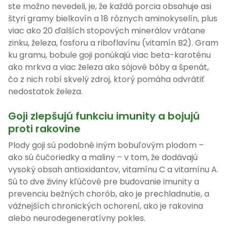
ste možno nevedeli, je, že každá porcia obsahuje asi
štyri gramy bielkovín a 18 rôznych aminokyselín, plus
viac ako 20 ďalších stopových minerálov vrátane
zinku, železa, fosforu a riboflavínu (vitamín B2). Gram
ku gramu, bobule goji ponúkajú viac beta-karoténu
ako mrkva a viac železa ako sójové bôby a špenát,
čo z nich robí skvelý zdroj, ktorý pomáha odvrátiť
nedostatok železa.
Goji zlepšujú funkciu imunity a bojujú
proti rakovine
Plody goji sú podobné iným bobuľovým plodom –
ako sú čučoriedky a maliny – v tom, že dodávajú
vysoký obsah antioxidantov, vitamínu C a vitamínu A.
Sú to dve živiny kľúčové pre budovanie imunity a
prevenciu bežných chorôb, ako je prechladnutie, a
vážnejších chronických ochorení, ako je rakovina
alebo neurodegeneratívny pokles.