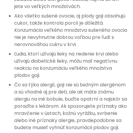
jete vo veľkých množstvách.
Ako všetko sušené ovocie, aj plody goji obsahujú
cukor, takže kontrola porcií je dôležitá.
Konzumácia veľkého množstva sušeného ovocia
nie je nevyhnutne dobrou voľbou pre ľudí s
nerovnováhou cukru v krvi.
Ľudia, ktorí užívajú lieky na riedenie krvi alebo
užívajú diabetické lieky, môžu mať negatívnu
reakciu na konzumáciu veľkého množstva
plodov goji.
Čo sa týka alergií, goji nie sú bežným alergénom
a sú vhodné aj pre deti, ale ak máte známu
alergiu na iné bobule, buďte opatrní a najskôr sa
poraďte s lekárom. Ak spozorujete príznaky ako
mravčenie v ústach, kožnú vyrážku, svrbenie
alebo iné príznaky alergie, pravdepodobne sa
budete musieť vyhnúť konzumácii plodov goji.