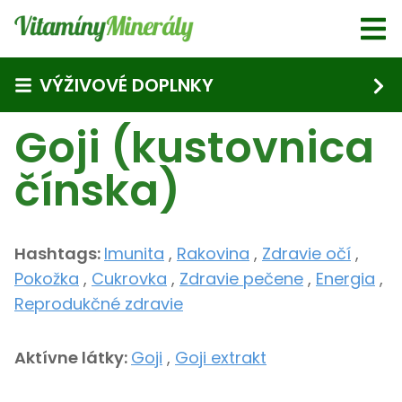
Skip to main content
VÝŽIVOVÉ DOPLNKY
Goji (kustovnica
čínska)
Hashtags:
Imunita
,
Rakovina
,
Zdravie očí
,
Pokožka
,
Cukrovka
,
Zdravie pečene
,
Energia
,
Reprodukčné zdravie
Aktívne látky:
Goji
,
Goji extrakt