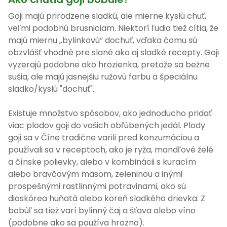
Goji majú prirodzene sladkú, ale mierne kyslú chuť,
veľmi podobnú brusniciam. Niektorí ľudia tiež cítia, že
majú miernu „bylinkovú“ dochuť, vďaka čomu sú
obzvlášť vhodné pre slané ako aj sladké recepty. Goji
vyzerajú podobne ako hrozienka, pretože sa bežne
sušia, ale majú jasnejšiu ružovú farbu a špeciálnu
sladko/kyslú "dochuť".
Existuje množstvo spôsobov, ako jednoducho pridať
viac plodov goji do vašich obľúbených jedál. Plody
goji sa v Číne tradične varili pred konzumáciou a
používali sa v receptoch, ako je ryža, mandľové želé
a čínske polievky, alebo v kombinácii s kuracím
alebo bravčovým mäsom, zeleninou a inými
prospešnými rastlinnými potravinami, ako sú
dioskórea huňatá alebo koreň sladkého drievka. Z
bobúľ sa tiež varí bylinný čaj a šťava alebo víno
(podobne ako sa používa hrozno).