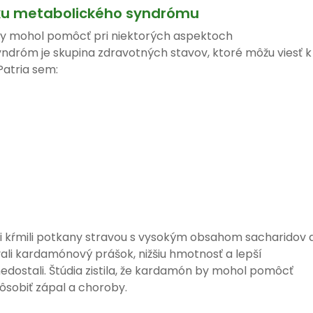
ku metabolického syndrómu
by mohol pomôcť pri niektorých aspektoch
dróm je skupina zdravotných stavov, ktoré môžu viesť k
atria sem:
edci kŕmili potkany stravou s vysokým obsahom sacharidov 
vali kardamónový prášok, nižšiu hmotnosť a lepší
nedostali. Štúdia zistila, že kardamón by mohol pomôcť
ôsobiť zápal a choroby.