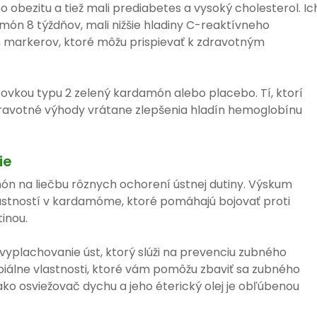
bo obezitu a tiež mali prediabetes a vysoký cholesterol. Ic
damón 8 týždňov, mali nižšie hladiny C-reaktívneho
h markerov, ktoré môžu prispievať k zdravotným
ukrovkou typu 2 zelený kardamón alebo placebo. Tí, ktorí
zdravotné výhody vrátane zlepšenia hladín hemoglobínu
ie
ón na liečbu rôznych ochorení ústnej dutiny. Výskum
lastností v kardamóme, ktoré pomáhajú bojovať proti
tinou.
 vyplachovanie úst, ktorý slúži na prevenciu zubného
álne vlastnosti, ktoré vám pomôžu zbaviť sa zubného
ko osviežovač dychu a jeho éterický olej je obľúbenou