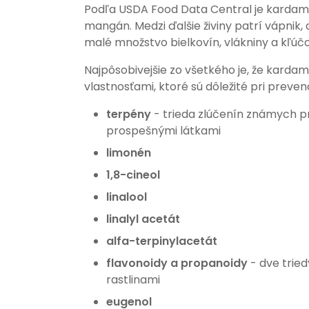
Podľa USDA Food Data Central je kardamón 
mangán. Medzi ďalšie živiny patrí vápnik, 
malé množstvo bielkovín, vlákniny a kľúč
Najpôsobivejšie zo všetkého je, že karda
vlastnosťami, ktoré sú dôležité pri prev
terpény
- trieda zlúčenín známych p
prospešnými látkami
limonén
1,8-cineol
linalool
linalyl acetát
alfa-terpinylacetát
flavonoidy a propanoidy
- dve tried
rastlinami
eugenol