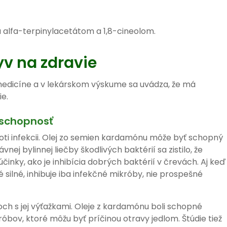
alfa-terpinylacetátom a 1,8-cineolom.
v na zdravie
edicíne a v lekárskom výskume sa uvádza, že má
e.
 schopnosť
ti infekcii. Olej zo semien kardamónu môže byť schopný
vnej bylinnej liečby škodlivých baktérií sa zistilo, že
činky, ako je inhibícia dobrých baktérií v črevách. Aj keď
 silné, inhibuje iba infekčné mikróby, nie prospešné
ch s jej výťažkami. Oleje z kardamónu boli schopné
óbov, ktoré môžu byť príčinou otravy jedlom. Štúdie tiež