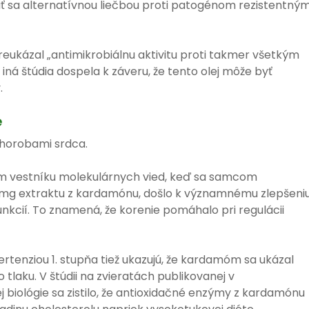
ť sa alternatívnou liečbou proti patogénom rezistentný
eukázal „antimikrobiálnu aktivitu proti takmer všetkým
ná štúdia dospela k záveru, že tento olej môže byť
.
e
horobami srdca.
om vestníku molekulárnych vied, keď sa samcom
 mg extraktu z kardamónu, došlo k významnému zlepšeni
nkcií. To znamená, že korenie pomáhalo pri regulácii
rtenziou 1. stupňa tiež ukazujú, že kardamóm sa ukázal
tlaku. V štúdii na zvieratách publikovanej v
biológie sa zistilo, že antioxidačné enzýmy z kardamónu