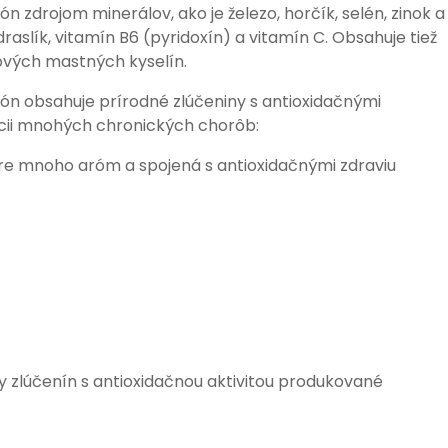
zdrojom minerálov, ako je železo, horčík, selén, zinok a
draslík, vitamín B6 (pyridoxín) a vitamín C. Obsahuje tiež
ových mastných kyselín.
món obsahuje prírodné zlúčeniny s antioxidačnými
encii mnohých chronických chorôb:
re mnoho aróm a spojená s antioxidačnými zdraviu
y zlúčenín s antioxidačnou aktivitou produkované