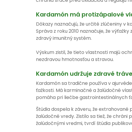
chránia srdce pred oxidáciou a regulujú h
Kardamón má protizápalové vl
Dôkazy naznačujú, že určité zlúčeniny v 
Správa z roku 2010 naznačuje, že výťažk
zdravý imunitný systém.
Výskum zistil, že tieto vlastnosti majú o
nezdravou hmotnosťou a stravou.
Kardamón udržuje zdravé tráve
Kardamón sa tradične používa v ajurvéde,
ťažkosti. Má karminačné a žalúdočné vlas
pomáha pri liečbe gastrointestinálnych ťaž
Štúdia dospela k záveru, že extrahované
žalúdočné vredy. Zistilo sa tiež, že chráni
žalúdočnými vredmi, tvrdí štúdia publiko