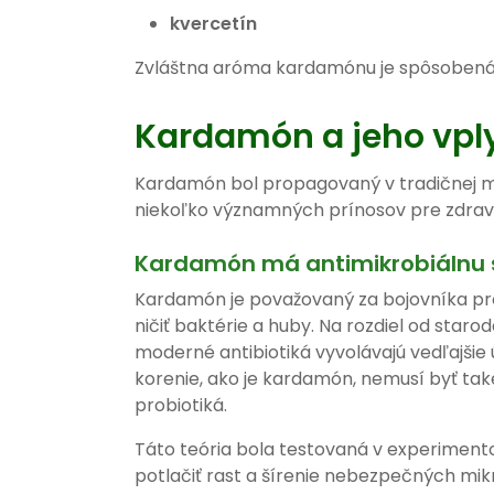
kvercetín
Zvláštna aróma kardamónu je spôsobená 
Kardamón a jeho vply
Kardamón bol propagovaný v tradičnej m
niekoľko významných prínosov pre zdravi
Kardamón má antimikrobiálnu
Kardamón je považovaný za bojovníka pro
ničiť baktérie a huby. Na rozdiel od starodá
moderné antibiotiká vyvolávajú vedľajšie ú
korenie, ako je kardamón, nemusí byť také
probiotiká.
Táto teória bola testovaná v experimento
potlačiť rast a šírenie nebezpečných mikr