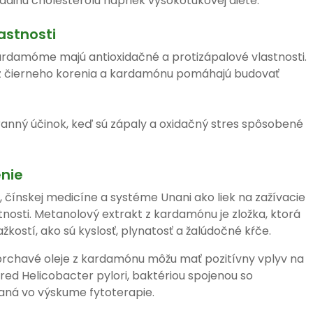
ladinu cholesterolu napriek vysokotukovej diéte.
astnosti
kardamóme majú antioxidačné a protizápalové vlastnosti.
y z čierneho korenia a kardamónu pomáhajú budovať
chranný účinok, keď sú zápaly a oxidačný stres spôsobené
nie
 čínskej medicíne a systéme Unani ako liek na zažívacie
tnosti. Metanolový extrakt z kardamónu je zložka, ktorá
kostí, ako sú kyslosť, plynatosť a žalúdočné kŕče.
 prchavé oleje z kardamónu môžu mať pozitívny vplyv na
 pred Helicobacter pylori, baktériou spojenou so
vaná vo výskume fytoterapie.