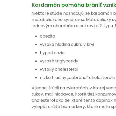
Kardamón pomáha brániť vzni
Niektoré štúdie naznačujú, že kardamón 
metabolického syndrómu. Metabolický syn
srdcovým chorobám a cukrovke 2. typu. P
obezita
vysoká hladina cukru v krvi
hypertenzia
vysoké triglyceridy
vysoký cholesterol
nízke hladiny „dobrého“ cholesterolu
V jednej štúdii na zvieratách, v ktorej v
tukov, mali hlodavce, ktoré tiež konzumo
cholesterol ako tie, ktoré tento doplnok 
vylepšiť určité biomarkery, ktoré môžu sp