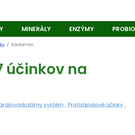
Y
MINERÁLY
ENZÝMY
PROBIO
nky
/
Kardamón
 účinkov na
ardiovaskulárny systém
,
Protizápalové účinky
,