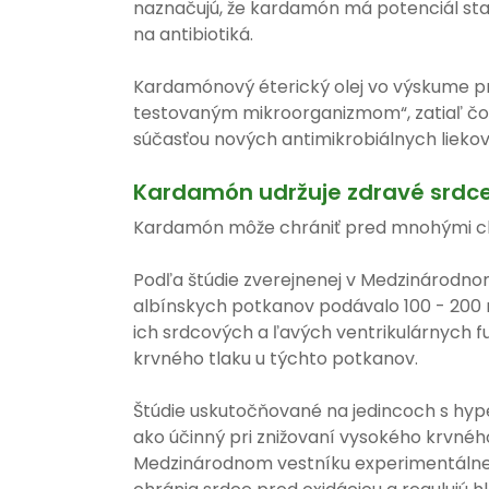
naznačujú, že kardamón má potenciál sta
na antibiotiká.
Kardamónový éterický olej vo výskume pr
testovaným mikroorganizmom“, zatiaľ čo i
súčasťou nových antimikrobiálnych liekov
Kardamón udržuje zdravé srdc
Kardamón môže chrániť pred mnohými c
Podľa štúdie zverejnenej v Medzinárodn
albínskych potkanov podávalo 100 - 200
ich srdcových a ľavých ventrikulárnych fu
krvného tlaku u týchto potkanov.
Štúdie uskutočňované na jedincoch s hype
ako účinný pri znižovaní vysokého krvného 
Medzinárodnom vestníku experimentálnej 