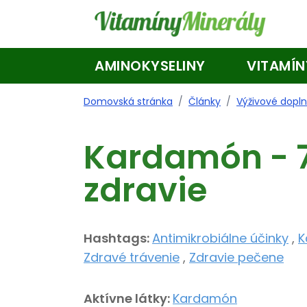
Skip to main content
AMINOKYSELINY
VITAMÍN
Domovská stránka
/
Články
/
Výživové dopl
Kardamón - 7
zdravie
Hashtags:
Antimikrobiálne účinky
,
K
Zdravé trávenie
,
Zdravie pečene
Aktívne látky:
Kardamón