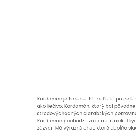
Kardamón je korenie, ktoré ľudia po celé s
ako liečivo. Kardamón, ktorý bol pôvodne
stredovýchodných a arabských potravinách
Kardamón pochádza zo semien niekoľkých 
zázvor. Má výraznú chuť, ktorá dopĺňa slad