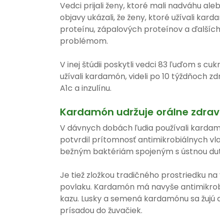
Vedci prijali ženy, ktoré mali nadváhu ale
objavy ukázali, že ženy, ktoré užívali kar
proteínu, zápalových proteínov a ďalšíc
problémom.
V inej štúdii poskytli vedci 83 ľuďom s c
užívali kardamón, videli po 10 týždňoch 
A1c a inzulínu.
Kardamón udržuje orálne zdrav
V dávnych dobách ľudia používali kardam
potvrdil prítomnosť antimikrobiálnych v
bežným baktériám spojeným s ústnou du
Je tiež zložkou tradičného prostriedku na
povlaku. Kardamón má navyše antimikrobi
kazu. Lusky a semená kardamónu sa žujú a
prísadou do žuvačiek.