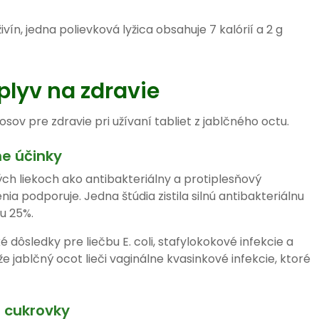
ín, jedna polievková lyžica obsahuje 7 kalórií a 2 g
plyv na zdravie
sov pre zdravie pri užívaní tabliet z jablčného octu.
ne účinky
ch liekoch ako antibakteriálny a protiplesňový
ia podporuje. Jedna štúdia zistila silnú antibakteriálnu
u 25%.
é dôsledky pre liečbu E. coli, stafylokokové infekcie a
e jablčný ocot lieči vaginálne kvasinkové infekcie, ktoré
e cukrovky