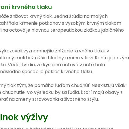
aní krvného tlaku
 môže znižovať krvný tlak. Jedna štúdia na malých
a zahŕňala kŕmenie potkanov s vysokým krvným tlakom
ina octová je hlavnou terapeutickou zložkou jablčného
 vykazovali významnejšie zníženie krvného tlaku v
any mali tiež nižšie hladiny renínu v krvi. Renín je enzým
ku. Vedci tvrdia, že kyselina octová v octe bola
 následne spôsobilo pokles krvného tlaku.
ný tlak tým, že pomáha ľuďom chudnúť. Neexistujú však
chudnutie. Vo výsledku by sa ľudia, ktorí majú obavy z
rať na zmeny stravovania a životného štýlu.
lnok výživy