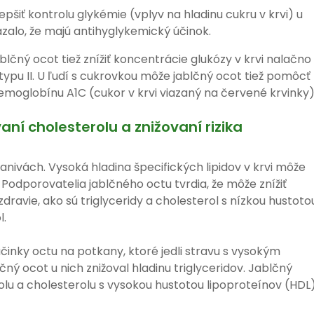
šiť kontrolu glykémie (vplyv na hladinu cukru v krvi) u
zalo, že majú antihyglykemický účinok.
lčný ocot tiež znížiť koncentrácie glukózy v krvi nalačno
ypu II. U ľudí s cukrovkou môže jablčný ocot tiež pomôcť
emoglobínu A1C (cukor v krvi viazaný na červené krvinky)
ní cholesterolu a znižovaní rizika
tkanivách. Vysoká hladina špecifických lipidov v krvi môže
 Podporovatelia jablčného octu tvrdia, že môže znížiť
zdravie, ako sú triglyceridy a cholesterol s nízkou hustoto
l.
účinky octu na potkany, ktoré jedli stravu s vysokým
lčný ocot u nich znižoval hladinu triglyceridov. Jablčný
erolu a cholesterolu s vysokou hustotou lipoproteínov (HDL