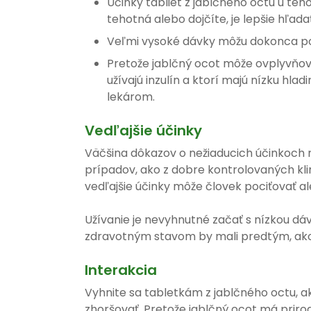
Účinky tabliet z jablčného octu u teho
tehotná alebo dojčíte, je lepšie hľada
Veľmi vysoké dávky môžu dokonca por
Pretože jablčný ocot môže ovplyvňovať 
užívajú inzulín a ktorí majú nízku hladi
lekárom.
Vedľajšie účinky
Väčšina dôkazov o nežiaducich účinkoch n
prípadov, ako z dobre kontrolovaných klini
vedľajšie účinky môže človek pociťovať a
Užívanie je nevyhnutné začať s nízkou dáv
zdravotným stavom by mali predtým, ako v
Interakcia
Vyhnite sa tabletkám z jablčného octu, ak
zhoršovať. Pretože jablčný ocot má prir