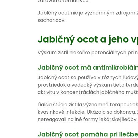
zdravou alternatívou.
Jablčný ocot nie je významným zdrojom živ
sacharidov.
Jablčný ocot a jeho v
Výskum zistil niekoľko potenciálnych príno
Jablčný ocot má antimikrobiál
Jablčný ocot sa používa v rôznych ľudový
prostriedok a vedecký výskum tieto tvrden
aktivitu v koncentráciách jablčného mušt
Ďalšia štúdia zistila významné terapeutick
kvasinkové infekcie. Ukázalo sa dokonca, ž
nereagovali na iné formy lekárskej liečby.
Jablčný ocot pomáha pri liečb