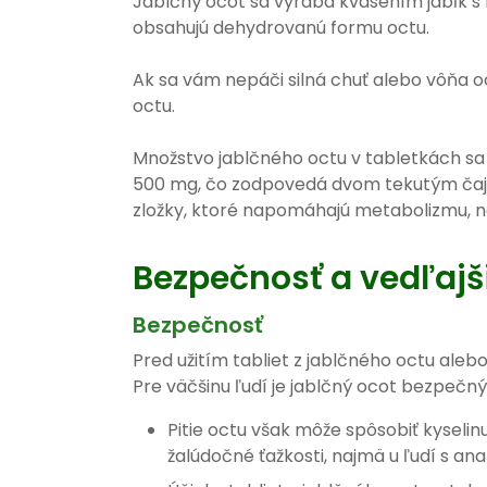
Jablčný ocot sa vyrába kvasením jabĺk s 
obsahujú dehydrovanú formu octu.
Ak sa vám nepáči silná chuť alebo vôňa o
octu.
Množstvo jablčného octu v tabletkách sa 
500 mg, čo zodpovedá dvom tekutým čajov
zložky, ktoré napomáhajú metabolizmu, n
Bezpečnosť a vedľajš
Bezpečnosť
Pred užitím tabliet z jablčného octu aleb
Pre väčšinu ľudí je jablčný ocot bezpečn
Pitie octu však môže spôsobiť kyselin
žalúdočné ťažkosti, najmä u ľudí s an