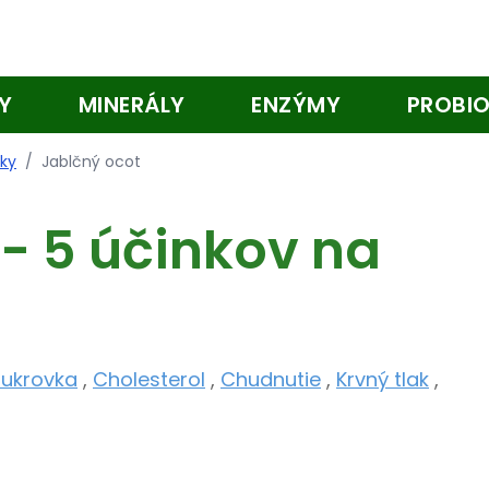
Y
MINERÁLY
ENZÝMY
PROBIO
nky
/
Jablčný ocot
- 5 účinkov na
ukrovka
,
Cholesterol
,
Chudnutie
,
Krvný tlak
,