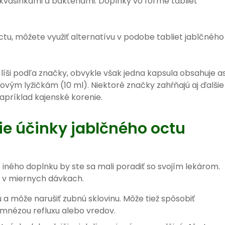
kvasinkami a baktériami. Doplnky vo forme tabliet
ctu, môžete využiť alternatívu v podobe tabliet jablčného
líši podľa značky, obvykle však jedna kapsula obsahuje as
ým lyžičkám (10 ml). Niektoré značky zahŕňajú aj ďalšie
apríklad kajenské korenie.
ie účinky jablčného octu
o iného doplnku by ste sa mali poradiť so svojím lekárom.
ý v miernych dávkach.
u a môže narušiť zubnú sklovinu. Môže tiež spôsobiť
amnézou refluxu alebo vredov.