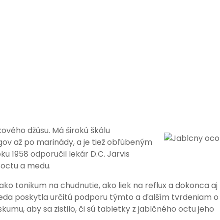
ového džúsu. Má širokú škálu
ngov až po marinády, a je tiež obľúbeným
u 1958 odporučil lekár D.C. Jarvis
 octu a medu.
ko tonikum na chudnutie, ako liek na reflux a dokonca aj
veda poskytla určitú podporu týmto a ďalším tvrdeniam o
umu, aby sa zistilo, či sú tabletky z jablčného octu jeho