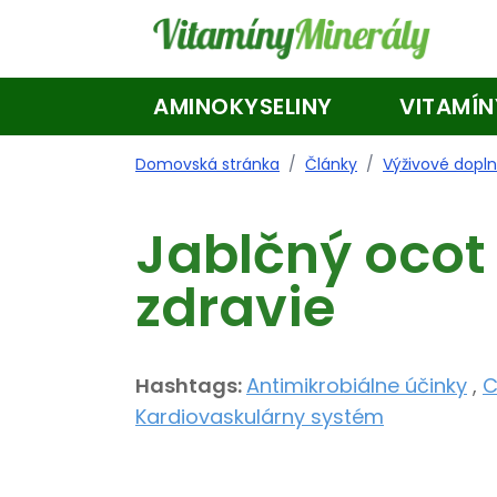
Skip to main content
AMINOKYSELINY
VITAMÍN
Domovská stránka
/
Články
/
Výživové dopl
Jablčný ocot 
zdravie
Hashtags:
Antimikrobiálne účinky
,
C
Kardiovaskulárny systém