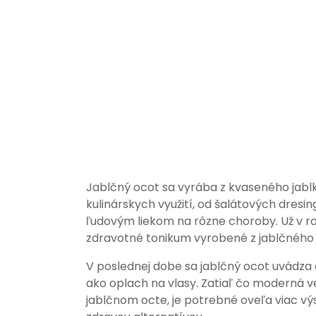
Jablčný ocot sa vyrába z kvaseného jablk
kulinárskych využití, od šalátových dresi
ľudovým liekom na rôzne choroby. Už v rok
zdravotné tonikum vyrobené z jablčného
V poslednej dobe sa jablčný ocot uvádza a
ako oplach na vlasy. Zatiaľ čo moderná 
jablčnom octe, je potrebné oveľa viac výsk