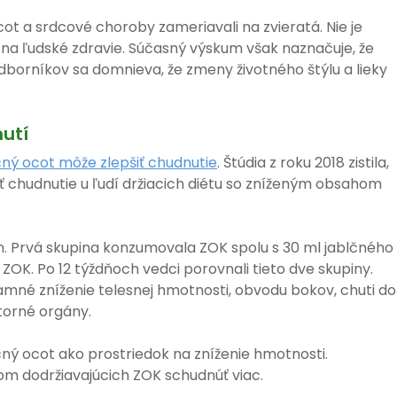
ot a srdcové choroby zameriavali na zvieratá. Nie je
na ľudské zdravie. Súčasný výskum však naznačuje, že
dborníkov sa domnieva, že zmeny životného štýlu a lieky
utí
čný ocot môže zlepšiť chudnutie
. Štúdia z roku 2018 zistila,
iť chudnutie u ľudí držiacich diétu so zníženým obsahom
ín. Prvá skupina konzumovala ZOK spolu s 30 ml jablčného
ZOK. Po 12 týždňoch vedci porovnali tieto dve skupiny.
namné zníženie telesnej hmotnosti, obvodu bokov, chuti do
torné orgány.
ný ocot ako prostriedok na zníženie hmotnosti.
m dodržiavajúcich ZOK schudnúť viac.