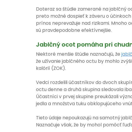
Doteraz sa štúdie zamerané na jablčný oc
preto možné dospieť k záveru o účinkoch 
prínos neprevažuje nad rizikami. Mnoho o
sú pravdepodobne efektívnejšie.
Jablčný ocot pomáha pri chudn
Niektoré menšie štúdie naznačujú, že
jabl
že užívanie jablčného octu by mohlo zvýš
kalórií (ZOK).
Vedci rozdelili účastníkov do dvoch skup
octu denne a druhá skupina sledovala iba 
Účastníci v prvej skupine preukázali výz
jedla a množstva tuku obklopujúceho vnú
Tieto údaje nepoukazujú na samotný jablč
Naznačuje však, že by mohol pomôcť ľuďo