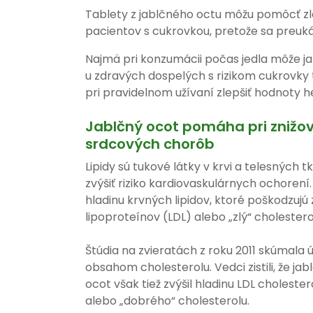
Tablety z jablčného octu môžu pomôcť zlep
pacientov s cukrovkou, pretože sa preuká
Najmä pri konzumácii počas jedla môže jab
u zdravých dospelých s rizikom cukrovky t
pri pravidelnom užívaní zlepšiť hodnoty h
Jablčný ocot pomáha pri znižova
srdcových chorôb
Lipidy sú tukové látky v krvi a telesných 
zvýšiť riziko kardiovaskulárnych ochorení.
hladinu krvných lipidov, ktoré poškodzujú 
lipoproteínov (LDL) alebo „zlý“ cholestero
Štúdia na zvieratách z roku 2011 skúmala 
obsahom cholesterolu. Vedci zistili, že jab
ocot však tiež zvýšil hladinu LDL cholest
alebo „dobrého“ cholesterolu.