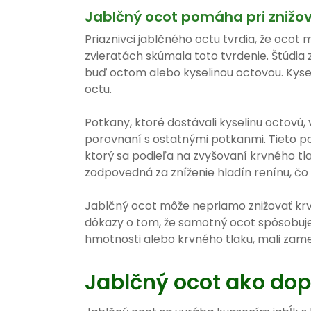
Jablčný ocot pomáha pri znižov
Priaznivci jablčného octu tvrdia, že ocot
zvieratách skúmala toto tvrdenie. Štúdi
buď octom alebo kyselinou octovou. Kysel
octu.
Potkany, ktoré dostávali kyselinu octovú,
porovnaní s ostatnými potkanmi. Tieto potk
ktorý sa podieľa na zvyšovaní krvného tla
zodpovedná za zníženie hladín renínu, čo
Jablčný ocot môže nepriamo znižovať krv
dôkazy o tom, že samotný ocot spôsobuje 
hmotnosti alebo krvného tlaku, mali zame
Jablčný ocot ako dop